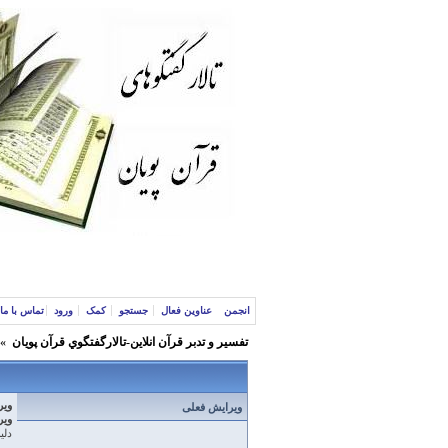
انجمن
عناوین فعال
جستجو
کمک
ورود
تماس با ما
تفسير و‌ تدبر قرآن انلاين-تالارگفتگوي قرآن پویان
»
ویر
ویرایش فعلی
ویر
دلیل