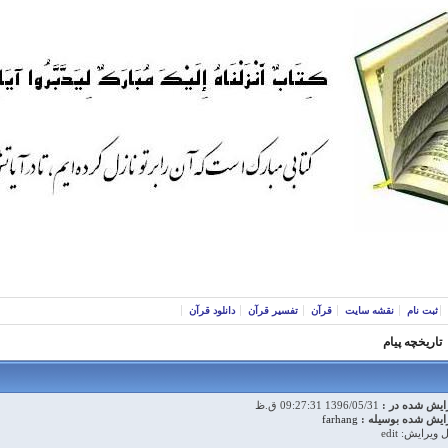
ثبت نام
نقشه سایت
قرآن
تفسیر قرآن
دانلود قرآن
تاریخچه پیام
ایش شده در :
1396/05/31 09:27:31 ق.ظ
ایش شده بوسیله :
farhang
 ویرایش: edit