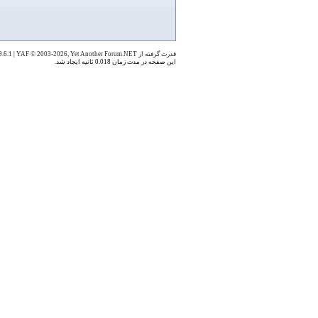
قدرت گرفته از YAF 1.9.6.1
YAF © 2003-2026, Yet Another Forum.NET
|
این صفحه در مدت زمان 0.018 ثانیه ایجاد شد.