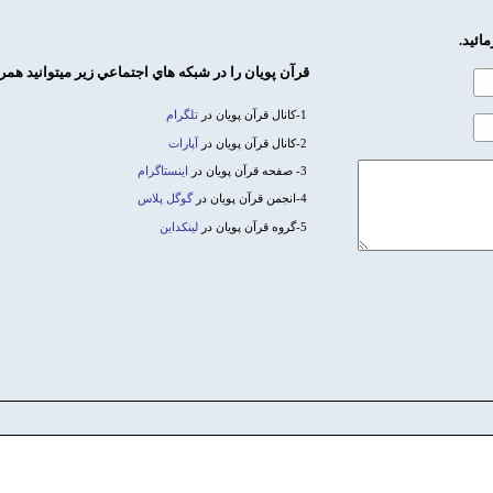
ائيد.
قرآن پويان را در شبكه هاي اجتماعي زير ميتوانيد همر
1-كانال قرآن پويان در
تلگرام
2-كانال قرآن پويان در
آپارات
3- صفحه قرآن پويان در
اينستاگرام
4-انجمن قرآن پويان در
گوگل ‌پلاس
5-گروه قرآن پويان در
لينكداين