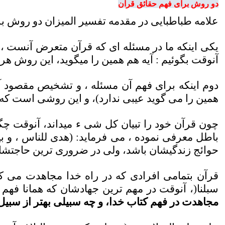
دو روش براى فهم حقائق قرآن
علامه طباطبایی در مقدمه تفسیر المیزان دو روش 
يكى اينكه ما در مسئله اى كه قرآن متعرض آنست ، ب
آنوقت بگوئيم : آيه هم همين را ميگويد، اين روش ه
دوم اينكه براى فهم آن مسئله ، و تشخيص مقصود آن آ
همين را مى گويد عيبى ندارد)، و اين روشى است كه م
چون قرآن خود را تبيان كل شى ء ميداند، آنوقت چگ
باطل معرفى نموده ، مى فرمايد: (هدى للناس ، و بي
حوائج زندگيشان باشد، ولى در ضرورى ترين حاجتشان ك
قرآن بتمامى افرادى كه در راه خدا مجاهدت مى كنند
سبلنا
)
،
آنوقت در مهم ترين جهادشان كه همانا فهم 
مجاهدت در فهم كتاب خدا، و چه سبيلى بهتر از سبيل