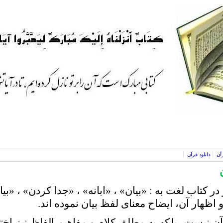
آن
دانلود قرآن
کتاب لغت به : «بیان» ، «ابانه» ، «جدا کردن» ، «بی
ار آن، ایضاح معنای لفظ بيان نموده اند.
قرآن نیست، بلکه به مطلق کلام و مفاهیم الفاظ نیز ا