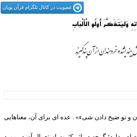
عضویت در کانال تلگرام قرآن پویان
ان و تو ضیح دادن شیء» . عده ای برای آن، معناهایی
ختصاص دارد؛ گرچه در اثر کثرت استعمال آن در مورد