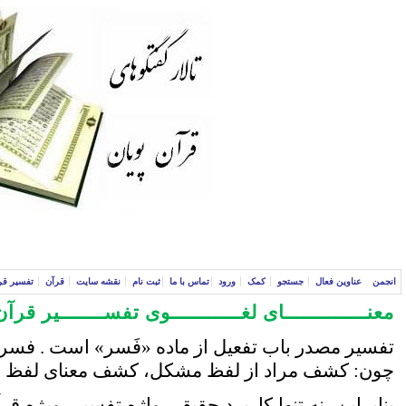
انجمن
عناوین فعال
جستجو
کمک
ورود
تماس با ما
ثبت نام
نقشه سایت
قرآن
تفسیر قر
معنـــــــــــــای لغـــــــــــوی تفســـــــیر قرآن
تفسیر مصدر باب تفعیل از ماده «فَسر» است . فسر در 
چون: کشف مراد از لفظ مشکل، کشف معنای لفظ و اظه
بنابراین، نه تنها کاربرد حقیقی واژه تفسیر، ویژه 