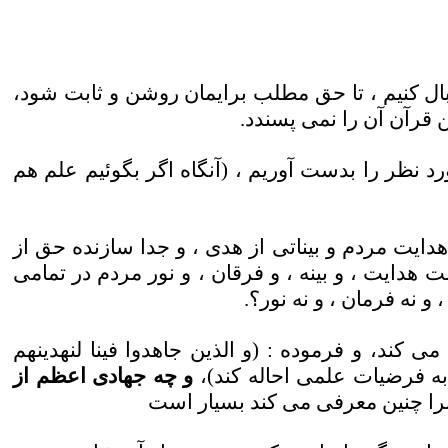
بال كنيم ، تا حق مطلب برايمان روشن و ثابت شود،
 قرآن آن را نمى پسندد
.
رد نظر را بدست آوريم ، (آنگاه اگر بگوئيم علم هم
ايت مردم و بيناتى از هدى ، و جدا سازنده حق از
هدايت ، و بينه ، و فرقان ، و نور مردم در تمامى
 نه فرمان ، و نه نور؟
.
 كند، و فرموده : (و الذين جاهدوا فينا لنهدينهم
به فرضيات علمى احاله كند)،
و چه جهادى اعظم از
آنرا چنين معرفى مى كند بسيار است