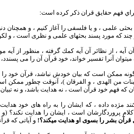
براي فهم حقايق قران ذكر كرده است
:
حثى علمى ، و يا فلسفى را آغاز كنيم ، و همچنان دن
ر چند كه مورد پسند بحثهاى علمى و نظرى است ، و لكن
يه ، از نظائر آن آيه كمك گرفته ، منظور از آيه مو
يتوان آنرا تفسير خواند، خود قرآن آن را مى پسندد،
ونه ممكن است كه بيان خودش نباشد، قرآن خود را هد
نات من الهدى ، و الفرقان )، آنوقت چطور ممكن است 
ه فهم خود قرآن است ، نه هدايت باشد، و نه تبيان ، و
 مژده داده ، كه ايشان را به راه هاى خود هدايت مى
كلام پروردگارشان است ، ايشان را هدايت نكند؟ (و 
 قرآن بشر را بسوى او هدايت ميكند؟
!
و آياتى كه قر