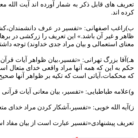
تعریف های قابل ذکر به شمار آورده اند آیت الله 
کرده اند
.
ب)راغب اصفهانی: «تفسیر در عرف دانشمندان،کشف
ظاهر و غیر آن باشد.» این تعریف را زرکشی در بره
معنای استعمالی و بیان مراد جدی خداوند) توجه داشته
هـ)آقا بزرگ تهرانی: «تفسیر،بیان ظواهر آیات قر
حکم به این که همه آنها مراد واقعی خدای متعال ا
که محکمات،آیاتی است که تکیه بر ظواهر آنها صحیح
و)علامه طباطبایی: «تفسیر، بیان معانی آیات قرآنی
ز)آیه الله خویی: «تفسیر،آشکار کردن مراد خدای مت
تعریف پیشنهادی«تفسیر عبارت است از بیان مفاد است