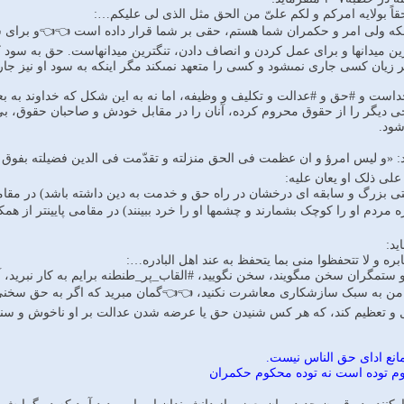
اً بولایه امرکم و لکم علىّ من الحق مثل الذى لى علیکم…:
که ولى امر و حکمران شما هستم، حقى بر شما قرار داده است 👈👈و براى شم
ن میدانها و براى عمل کردن و انصاف دادن، تنگترین میدانهاست. حق به سود کسى
ر زیان کسى جارى نمى‏شود و کسى را متعهد نمى‏کند مگر اینکه به سود او نیز جارى 
داست و #حق و #عدالت و تکلیف و وظیفه، اما نه به این شکل که خداوند به بعض
 دیگر را از حقوق محروم کرده، آنان را در مقابل خودش و صاحبان حقوق، بى‏ 
شود.
: «و لیس امرؤ و ان عظمت فى الحق منزلته و تقدّمت فى الدین فضیلته بفوق ا
على ذلک او یعان علیه:
 بزرگ و سابقه‏ اى درخشان در راه حق و خدمت ‏به دین داشته باشد) در مقامى 
مردم او را کوچک بشمارند و چشمها او را خرد ببینند) در مقامى پایین‏تر از
ید:
بابره و لا تتحفظوا منى بما یتحفظ به عند اهل البادره…:
 ستمگران سخن مى‏گویند، سخن نگویید، #القاب_پر_طنطنه برایم به کار نبرید، آن
با من به سبک سازشکارى معاشرت نکنید، 👈👈گمان مبرید که اگر به حق سخنى
ل و تعظیم کند، که هر کس شنیدن حق یا عرضه شدن عدالت ‏بر او ناخوش و سنگ
مانع ادای حق الناس نیست.
م توده است نه توده محکوم حکمران