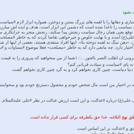
 ‏بشود
سازى و دهانها را با لقمه‏ هاى بزرگ بستن و دوختن، همواره ابزار لازم #سیاس
سیاست را ناخدا شده است که دشمن این ابزار است، هدف و ایده ‏اش مبارزه 
ب توقع یعنى همان رجال سیاست رنجش پیدا مى‏کنند، رنجش منجر به خرابکارى مى‏
ى(ع) آمدند و با نهایت ‏خلوص و خیرخواهى تقاضا کردند که به خاطر #مصلحت مه
«دهن سگ به لقمه دوخته بهْ‏»: اینها افراد متنفذى هستند، بعضى از اینها از ش
ر اختیار دارد، چه مانعى دارد که به خاطر «مصلحت‏» فعلا موضوع #مساوات و 
ز من مى‏خواهید که پیروزى را به قیمت #تبعیض و #ستمگرى به دست آورم؟
 به پاى #سیاست و سیادت قربانى کنم؟
 دنیا دنیاست، چنین کارى نخواهم کرد و به گرد چنین کارى نخواهم گشت.
 در اختیار من است مال شخص خودم و محصول دسترنج‏ خودم بود و مى‏خواستم م
ابى على(ع) درباره #عدالت، و این است ارزش عدالت در نظر #على علیه‌السلام.
ق نهج البلاغه، خدا حق یکطرفه برای کسی قرار نداده است.
#حق و #عدالت ‏بر این اساس است.
۲۰۷ مى‏فرماید: