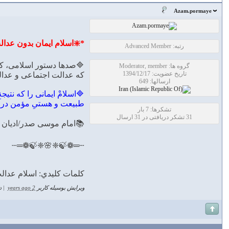
Azam.pormaye
*❇️اسلام ایمان بدون عدا
رتبه: Advanced Member
🔷صدها دستور اسلامى، كه 
گروه ها: Moderator, member
تاریخ عضویت: 1394/12/17
كه عدالت اجتماعى و عدالت 
ارسالها: 649
🔷اسلامْ ايمانى را كه نتيج
طبيعت و هستىِ مؤمن درآ
تشکرها: 7 بار
31 تشکر دریافتی در 31 ارسال
📚امام موسی صدر/ادیان د
┄═❁🍃❈🌸❈🍃❁═┄
كلمات كليدي: اسلام عدا
ویرایش بوسیله کاربر
2 years ago
|
د