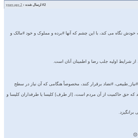
#2
ارسال شده :
2 years ago
ودش نگاه مى ‏کند، با این چشم که آنها #برده و مملوک و خود #مالک و
از شرایط اولیه جلب رضا و اطمینان آنان است.
از_طبیعى، #تضاد برقرار کنند، مخصوصاً هنگامى که آن نیاز در سطح
ودند که حق حاکمیت از آن مردم است، [از طرف] کلیسا یا طرفداران کلیسا و
برانگیزد.
😔