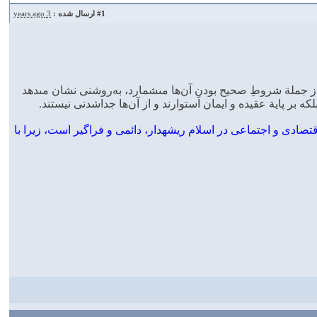
#1
ارسال شده :
3 years ago
 جملة شروطِ صحيح بودنِ آن‌ها مى‏شمارد، به‌روشنى نشان مى‏دهد
بر پاية عقيده و ايمان استوارند و از آن‌ها جداشدنى نيستند.
 اقتصادى و اجتماعى در اسلام ريشه‏دار، دائمى و فراگير است، زيرا با