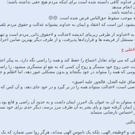
خداوند کافى دانسته شده است ‏براى اینکه مردم هیچ حقى نداشته باشند؛
انجام مى‏دهد
 نداشته باشد…
لله موجب سقوط حق‌الناس فرض شده است. 😔😔
نمى‏شود، این است که اعتقاد و ایمان به خداوند پشتوانه عدالت و حقوق مردم تلق
ه #خداوند از طرفى زیربناى اندیشه #عدالت و #حقوق_ذاتى_مردم است و تنها
 مستقل از فریضه ‏ها و قراردادها پذیرفت، و از طرف دیگر بهترین ضامن اجرا
#علي ع
که مى ‏تواند تعادل اجتماع را حفظ کند و همه را راضى نگه دارد، به پیکر ا
ت‏ حتى روح خود ستمگر و روح آن کسى که به نفع او ستمگرى مى‏شود، را راضى و
ى که همه را مى‏تواند در خود بگنجاند و بدون مشکلى عبور دهد، اما #ظلم و ج
اق علیه العدل، فالجور علیه اضیق»
ى است، #عدالت مى‏تواند همه را در بر گیرد و در خود جاى دهد، و آن کس که بی
ى‏توان به آن به عنوان یک #مرز، ایمان داشت و به حدود آن راضى و قانع بود،
ن ایمان گرفته شود و پاى بشر به آن طرف مرز برسد، دیگر حدى براى خود نمى
 احساس نارضایى مى‏نماید.
التى
ف و #وظیفه_الهى، بلکه یک ناموس الهى مى‏داند، هرگز روا نمى‏ شمارد که یک