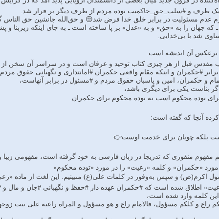
‌کننده در قرون جدید میان بعضى از دانشمندان اروپایى پدید آمد که در گرایش 
 از یک طرف و #سلب_حق_حاکمیت توده مردم از طرف دیگر بر قرار شد.
زم عدم مسئولیت در برابر خلق خدا فرض شد😔 و حق‌الله جانشین حق الناس
 ـ که جهان را به‏ «حق‏» و به ‏«عدل‏» بر پا ساخته است ـ به جاى اینکه زیربن
وى شد با بى‌خدایى.
 برعکس آن اندیشه است.
ن کتاب مقدس قبل از هر چیزى کتاب توحید و عرفان است و در سراسر آن سخن از
ر برابر #حکمران و اینکه مقام واقعى حکمران #امانتدارى و نگهبانى حقوق م
م و حکمران، امین و پاسبان حقوق مردم و #مسئول در برابر آنهاست،
گر بناست ‏یکى براى دیگرى باشد،
اى توده محکوم است نه توده محکوم براى حکمران.
رده آنجا که گفته است:
یست بلکه چوپان براى خدمت اوست👉
م مفهوم منفورى که تدریجا در زبان فارسى به خود گرفته است، مفهومى زیبا 
مورد «حکمران‏» و کلمه ‏«رعیت‏» را در مورد «توده محکوم‏»
ول اکرم(ص) و سپس به‌وفور در کلمات على(ع) مى‏بینیم. این لغت از ماده‏ «ر
عیت‏» اطلاق شده است که #حکمران عهده‏ دار #حفظ و نگهبانى #جان و مال و #
ین کلمه وارد شده است،
 راع و کلکم مسؤول، فالامام راع و هو مسؤول و المراه راعیه على بیت زوجها 