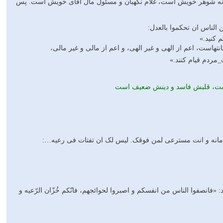
ل خانه شوهر خویش است، غلام نگهبان و مسئول مال آقاى خویش است. پس
 کنید.»
تهاست، اعم از الهى و غیر الهى، و اعم از مالى و غیر مالى،
_مردم قیام کنند.»
 است، قلبش فاسد و دينش ضعيف است
قک امانه و انت مسترعى لمن فوقک. لیس لک ان تفتات فى رعیه…:
فانصفوا الناس من انفسکم و اصبروا لحوائجهم، فانّکم خُزّان الرّعیه و