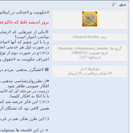
ali
#حكومت و #عدالت در اسلام 
بروز انديشه غلط كه حاكم فق
💢یکى از چیزهایى که #رضایت
رتبه: Advanced Member
صاحب اختیار است؟
و یا با این چشم که آنها #صا
در صورت اول هر خدمتى انجام
گروه ها: Moderator, Administrators, member
👈👈و در صورت دوم از نوع خ
تاریخ عضویت: 1390/03/24
ارسالها: 2,377
اعتراف حکومت ‏به #حقوق_واق
تشکرها: 4 بار
🟩 #عقبگرد_مذهبى: مردم در
29 تشکر دریافتی در 29 ارسال
♦️از نظرروان‌شناسى مذهبى، 
افکار عمومى ظاهر شود.
درست در مرحله ‏اى که #استبد
یا با اتکا به افکار کلیسا،
👈👈 این فکر عرضه شد که م
همین کافى بود که تشنگان آز
👈این طرز تفکر، هم در غرب 
🔹 در این فلسفه‏ ها مسئول