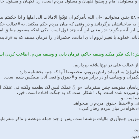
بان و مسئولید، امام و پیشوا نگهبان و مسئول مردم است، زن نگهبان و مسئو
بالعدل:
را به صاحبانشان برگردانید و در وقتى که میان مردم حکم مى‏کنید، به #عدالت حکم
 این آیه مى‏گوید: «در معنى این آیه چند قول است: یکى اینکه مقصود مطلق امان
ند. خداوند با تعبیر لزوم اداى امانت، حکمرانان را فرمان مى‏دهد که به #رعایت
نش: انكه فكر ميكند وظيفه حاكم، فرمان دادن و وظيفه مردم، اطاعت كردن
ز عدالت علي در نهج‌البلاغه بپردازیم.
 على(ع) به فرماندارانش برویم، مخصوصا آنها که جنبه بخشنامه دارد.
حکمران و وظایف او در برابر مردم و #حقوق واقعى آنان منعکس شده است.
ذربایجان مى‏نویسد چنین مى‏فرماید: «و انّ عملک لیس لک بطعمه ولکنه فى عن
 تو سپرده شده است، ‏یک #شکار است که به چنگت افتاده است، خیر،
ده است و
انى و #حفظ_حقوق_مردم را مى‏خواهد.
#دلخواه در میان مردم رفتار کنى.»
مورین جمع‌آورى مالیات نوشته است، پس از چند جمله موعظه و تذکر مى‏فرماید: «
د،
هید،