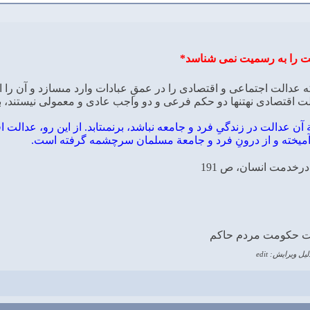
لت را به رسمیت نمی شناسد*
عدالت اجتماعى و اقتصادى را در عمقِ عبادات وارد مى‏سازد و آن را از
اقتصادى نه‏تنها دو حكم فرعى و دو واجب عادى و معمولى نيستند، بلكه 
ة آن عدالت در زندگىِ فرد و جامعه نباشد، برنمى‏تابد. از اين رو، عدالت
ميخته و از درونِ فرد و جامعة مسلمان سرچشمه گرفته است.
رخدمت انسان، ص 191
لت حكومت مردم حاكم
لیل ویرایش: edit