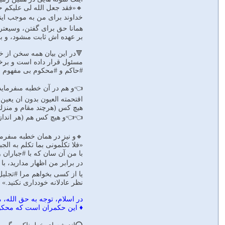
🔸«فقد جعل الله لى علیکم حق
خداوند براى من به موجب این
همانا حق براى گفتن، وسیعتری
بر عهده‏ اش ثابت مى‏شود، و ب
🔻در این بیان همه سخن از خ
مسئول قرار داده است و برخى
#حاکم و #محکوم بی مفهوم 
👈و هم در آن خطبه مى‏فرماید
اقتحمته العیون بدون ان یعین 
هیچ کس (هرچند مقام و منزلتى
👈👈و هیچ کس هم (هر اندازه 
🔸و نیز در همان خطبه مى‏فرما
«فلا تکلّمونى بما تکلم به الج
با من آن سان که با #جباران و
در برابر من اظهار مدارید، 
یا از کسى بخواهم مرا #تجلی
نظر عادلانه خوددارى نکنید.»
در اسلام، توجه به حق الله، 
♦️ این حکمران است که محکو