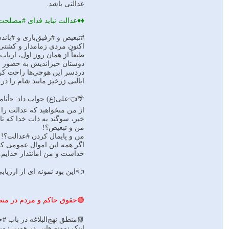
عدالتى باشد.
♦️♦️عدالت نباید فداى #مصلحت
#تبعیض و #رفیق‌بازى و #باند
اکنون مردى زمامدار و کشتى 
طبعاً از همان روز اول، اربا
دوستان خیراندیش به حضور عل
دردسر این هوچی‌ها راحت کن، 
ایالتى زرخیز مانند شام را د
🌴👈على(ع) جواب داد: «أتامرونى ان اطلب النصر بالجور…:۱۰شما ا
از من مى‏خواهید که عدالت را
خیر، سوگند به ذات خدا که تا
من و تبعیض؟!
من و پایمال کردن #عدالت؟!
اگر همه این اموال عمومى که
خداست و من امانتدار خدایم.
👈این بود نمونه ‏اى از ارزی
🟢حقوق حاکم و مردم در منط
📗منطق نهج‌البلاغه در باب 
اینک نمونه‏ هایى در همین زمینه در خطبه‏