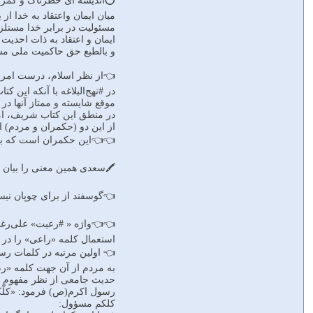
⭕️اندیشه‏ اى خطرناک و گمراه
میان ایمان واعتقاد به خدا
مسئولیت در برابر خدا مستل
ایمان و اعتقاد به ذات احدیت
و بالطبع حق حاکمیت ملى مسا
👈از نظر اسلام، درست امر
در #نهج‌البلاغه با آنکه ای
موقع شایسته و ممتاز آنها د
در منطق این کتاب شریف، اما
از این دو (حکمران و مردم) ا
👈👈این حکمران است که بر
🖍سعدى همین معنى را بیان ک
👈گوسفند از براى چوپان ن
👈👈واژه ‏« #رعیت‏» علی‌رغ
استعمال کلمه‏ «راعى‏» را در 
👈 اولین مرتبه در کلمات رس
به مردم از آن جهت کلمه‏ «ر
حدیث جامعى از نظر مفهوم ا
رسول اکرم(ص) فرمود: «کلّکم
کلکم مسؤول: