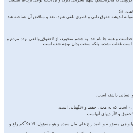
گروهى به ماتریالیسم، سهم بسزایى دارد، و آن اینکه نوعى ارتباط تصنعى
 گشت.😔
ا و پشتوانه اندیشه حقوق ذاتى و فطرى تلقى شود، ضد و مناقض آن شناخته شد
 خداست و همه جا نام خدا به چشم مى‏خورد، از #حقوق_واقعى توده مردم و
ردم است غفلت نشده، بلکه سخت ‏بدان توجه شده است.
و انسانى داشته است.
عى‏» است که به معنى حفظ و #نگهبانى است.
حقوق و #آزادیهاى آنهاست.
و هى مسؤوله و العبد راع على مال سیده و هو مسؤول، الا فکلّکم راع و