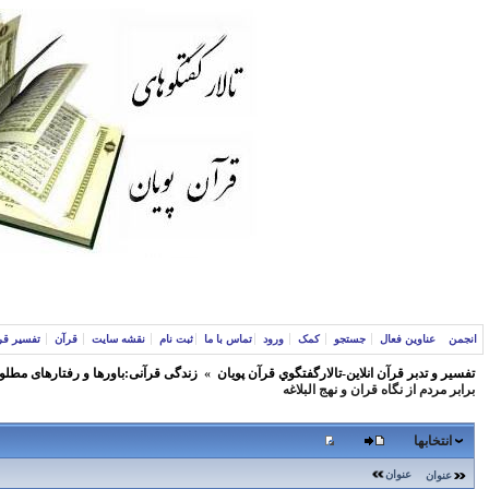
انجمن
عناوین فعال
جستجو
کمک
ورود
تماس با ما
ثبت نام
نقشه سایت
قرآن
تفسیر قر
تفسير و‌ تدبر قرآن انلاين-تالارگفتگوي قرآن پویان
»
زندگی قرآنی:باورها و رفتارهای مطلو
برابر مردم از نگاه قران و نهج البلاغه
انتخابها
عنوان
عنوان