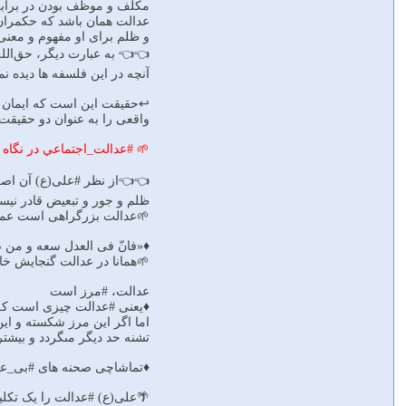
مکلف و موظف بودن در برابر 
عدالت همان باشد که حکمران 
و ظلم براى او مفهوم و معنى
👈👈 به عبارت دیگر، حق‌ا
آنچه در این فلسفه‏ ها دیده 
↩️حقیقت این است که ایمان ب
واقعى را به عنوان دو حقیقت
🌱 #عدالت_اجتماعي در نگاه 
👈👈از نظر #على(ع) آن اصلى 
ظلم و جور و تبعیض قادر نیس
🌱عدالت ‏بزرگراهى است عموم
♦️«فانّ فى العدل سعه و من ض
🌱همانا در عدالت گنجایش خاص
عدالت، #مرز است
♦️یعنى #عدالت چیزى است که م
اما اگر این مرز شکسته و ای
تشنه حد دیگر مى‏گردد و بیشتر
♦️تماشاچى صحنه ‏هاى #بى‏_عد
🌴على(ع) #عدالت را یک تکلی