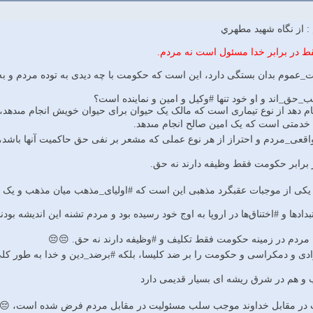
: از نگاه شهيد مطهري
ط در برابر خدا مسئول است نه مردم.
_عموم بدان بستگى دارد، این است که حکومت ‏با چه دیدى به توده مردم و به خ
حب_حق_اند و او خود تنها #وکیل و امین و نماینده است؟
 دهد از نوع تیمارى است که مالک یک حیوان براى حیوان خویش انجام مى‏دهد،
دمتى است که یک امین صالح انجام مى‏دهد.
عى_مردم و احتراز از هر نوع عملى که مشعر بر نفى حق حاکمیت آنها باشد، 
 برابر حكومت فقط وظيفه دارند نه حق.
یکى از موجبات عقبگرد مذهبى این است که #اولیای_مذهب میان مذهب و یک #نی
ادها و #اختناق‌ها در اروپا به اوج خود رسیده بود و مردم تشنه این اندیشه ب
ردم در زمینه حکومت فقط تکلیف و #وظیفه دارند نه حق. 😔😔
ادى و دمکراسى و حکومت را بر ضد کلیسا، بلکه #برضد_دین و خدا به طور کلى 
و هم در شرق ریشه ‏اى بسیار قدیمى دارد
یت در مقابل خداوند موجب سلب مسئولیت در مقابل مردم فرض شده است، 😔