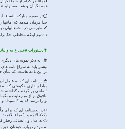
♦️همانا هر کدام از شما نگه
همه نگهبان و همه مسئولید.»
⭕️در سوره مبارکه النساء، آیه ۵۸ چنین مى‏خوانیم: «ان الله یأمرکم ان تؤدّوا الامانات الى اهلها و اذا حَکمتم بین الناس ان تحکموا 
خدا فرمان مى‏دهد که امانتها 
🖌 طبرسى در مجمع‌البیان ذیل
👈دوم اینکه مخاطب حکمرانان‏ا
🌴دستورات #علي ع به واليا
📚 "به ذکر نمون‏ه هاى دیگرى ا
بیشتر باید به سراغ نامه ‏هاى
در این نامه ‏هاست که شأن 
📩 در نامه‏ اى که به عامل آ
مبادا بپندارى حکومتى که به
#امانتى بر گردنت گذاشته ش
مافوق تو از تو رعایت و نگهب
تو را نرسد که به #استبداد و 
📜در بخشنامه ‏اى که براى مأ
وکلاء الامّه و سُفراء الائمه:
👈به عدل و #انصاف رفتار کنی
به مردم درباره خودتان حق بد