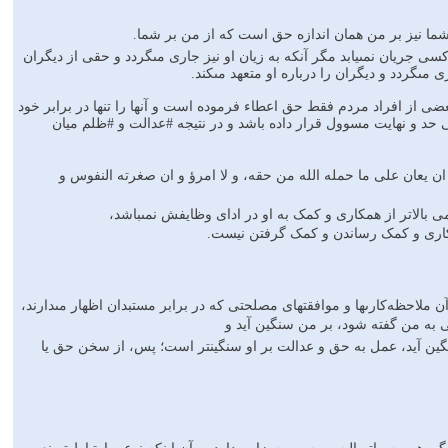
ا نیز بر من همان اندازه حق است که از من بر شما.
 جریان نمى‏یابد مگر آنکه به زیان او نیز جارى مى‏گردد و حقى از دیگران
مى‏گردد و دیگران را درباره او متعهد مى‏کند.
ى از افراد مردم فقط حق اعطاء فرموده است و آنها را تنها در برابر خود
حد و نهایت مسوول قرار داده باشد و در نتیجه #عدالت و #ظلم میان
ن یعان على ما حمله الله من حقه، و لا امرؤ و ان صغرته النفوس و
بالاتر از همکارى و کمک به او در اداى وظایفش نمى‏باشد،
 همکارى و کمک رساندن و کمک گرفتن نیست.
 ملاحظه‌کارى‏ها و موافقتهاى مصلحتى که در برابر مستبدان اظهار مى‏دارند،
 به من گفته شود، بر من سنگین آید و
ین آید، عمل به حق و عدالت ‏بر او سنگین‏تر است؛ پس، از سخن حق یا