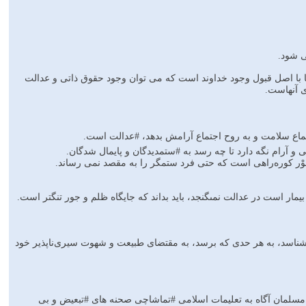
ى شود.
 با اصل قبول وجود خداوند است که مى ‏توان وجود حقوق ذاتى و عدالت
ى آنهاست.
جتماع سلامت و به روح اجتماع آرامش بدهد، #عدالت است.
 آرام نگه دارد تا چه رسد به #ستمدیدگان و پایمال شدگان.
وْر کوره‌راهى است که حتى فرد ستمگر را به مقصد نمى ‏رساند.
مار است در عدالت نمى‏گنجد، باید بداند که جایگاه ظلم و جور تنگتر است.
‏شناسد، به هر حدى که برسد، به مقتضاى طبیعت و شهوت سیرى‌ناپذیر خود
 مسلمان آگاه به تعلیمات اسلامى #تماشاچى صحنه ‏هاى #تبعیض و بى