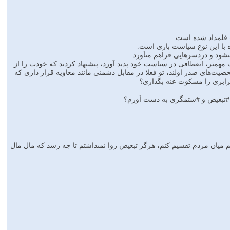
ت قلمداد شده است.
با این نوع سیاست‏ بازى است.
شود و دردسرهایى فراهم مى‏آورد.
متر، انعطافى در سیاست‏ خود پدید آورد، پیشنهاد کردند که خودت را از
خصیت‌هاى صدر اولند، تو فعلا در مقابل دشمنى مانند معاویه قرار دارى که
#برابرى را مسکوت عنه بگذارى؟
یان مردم تقسیم کنم، هرگز تبعیض روا نمى‏داشتم تا چه رسد که مال مال