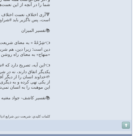
شما را در آنچه از اين نعمت‌ه
🔻آرى اختلاف نعمت اختلاف ا
است، پس ناگزير بايد #شرايع
📚تفسير الميزان
👈شِرْعَةً‌ » به معناى شريع
دين است؛ زيرا دين، هم شري
«منهاج» به معناى راه روشن م
👈اين آيه، تصريح دارد كه #ش
يكديگر اتفاق دارند، نه در ش
🌱خداوند انسان را از ديگر آف
از يكى نهى كرده و به ديگرى 
اين موهبت را به انسان نمى‌د
📚تفسير كاشف- جواد مغنيه
كلمات كليدي: شريعت دين شرايع اديا