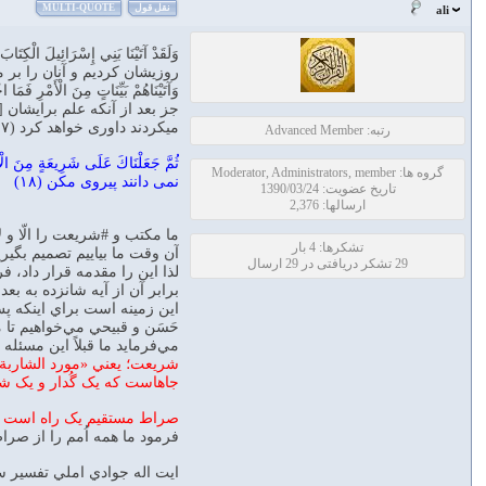
نقل قول
MULTI-QUOTE
ali
روزيشان كرديم و آنان را بر مر
جز بعد از آنكه علم برايشان
میکردند داورى خواهد كرد (۱۷)
رتبه: Advanced Member
گروه ها: Moderator, Administrators, member
نمى‏ دانند پيروى مكن (۱۸)
تاریخ عضویت: 1390/03/24
ارسالها: 2,376
ما مکتب و #شريعت را الّا و لا
تشکرها: 4 بار
آن وقت ما بياييم تصميم بگير
29 تشکر دریافتی در 29 ارسال
لذا اين را مقدمه قرار داد، فرمود 
برابر آن از آيه شانزده به بع
اين زمينه است براي اينکه پ
حَسَن و قبيحي مي‌خواهيم ت
مي‌فرمايد ما قبلاً اين مسئله
شريعت؛ يعني «مورد الشاربة»
جاهاست که يک گُدار و يک شيب
صراط مستقيم يک راه است و
فرمود ما همه اُمم را از صراط مست
ايت اله جوادي املي تفسير س