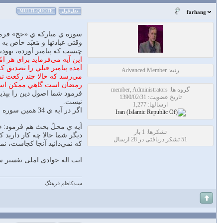
نقل قول
MULTI-QUOTE
farhang
سوره ي مباركه ي «حج» فرمود آيه ي 34 ﴿وَلِكُلِّ أُمَّةٍ 
وقتي عبادتها و مَعبَد خاص به
چيست كه پيامبر آورده، يهودي
اين آيه مي‌فرمايد براي هر امّ
آمده پيامبر قبلي را تصديق كر
رتبه: Advanced Member
مي‌رسد كه حالا چند ركعت نم
رمضان است گاهي ممكن است غير ماه
گروه ها: member, Administrators
فرمود شما اصول دين را بپذي
تاریخ عضویت: 1390/02/31
نيست.
ارسالها: 1,277
اگر در آيه ي 34 همين سوره ي «حج» فرمود: ﴿لِكُلٍّ جَعَلْنَا مِنْكُمْ شِرْعَةً وَمِنْهَاجاً وَلَوْ شَاءَ اللّهُ لَجَعَلَكُمْ أُمَّةً وَاحِدَةً﴾ كه ظهوري درباره ي جاي قرباني دارد يك عبادت دارد و قرباني،
آيه ي محلّ بحث هم فرمود: ﴿لِكُ
تشکرها: 1 بار
ديگر شما حالا چه كار داريد ك
51 تشکر دریافتی در 28 ارسال
كه نمي‌دانيد آ‌نجا كجاست، ‌نمي
ایت اله جوادی املی تفسیر 
سیدکاظم فرهنگ