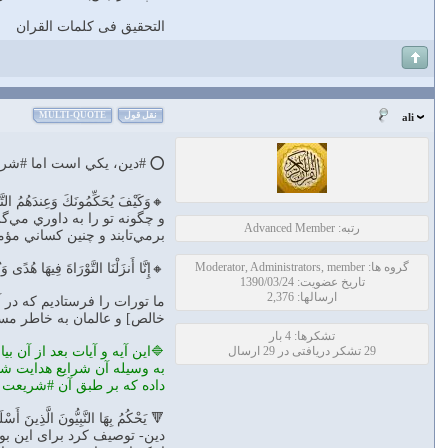
التحقیق فی کلمات القران
نقل قول
MULTI-QUOTE
ali
⭕️ #دين، يكي است اما #شرا
🔸وَكَيْفَ يُحَكِّمُونَكَ وَعِندَهُمُ التَّوْر
و چگونه تو را به داوري مي‌گز
رتبه: Advanced Member
برمي‌تابند و چنين كساني مؤمن
گروه ها: Moderator, Administrators, member
🔸إِنَّا أَنزَلْنَا التَّوْرَاةَ فِيهَا هُدًى و
تاریخ عضویت: 1390/03/24
ارسالها: 2,376
ما تورات را فرستاديم كه در 
خالص] و عالمان به خاطر مسئو
تشکرها: 4 بار
29 تشکر دریافتی در 29 ارسال
🔷اين آيه و آيات بعد از آن ب
به وسيله آن شرايع هدايت شون
داده كه بر طبق آن #شريعت و 
🔻 يَحْكُمُ بِهَا النَّبِيُّونَ
دين- توصيف كرد برای اين بو