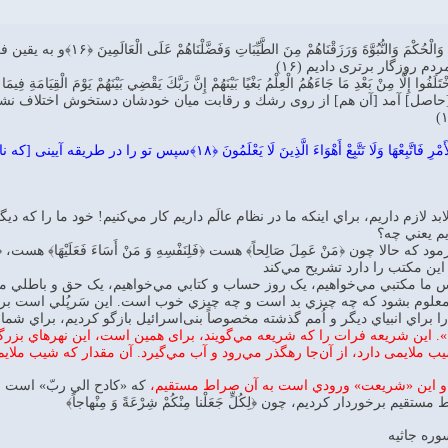
وَلَقَدْ آتَيْنَا بَنِي إِسْرَائِي
دم روزگار برترى داديم (۱۶)
 [حاصل] آمد [آن هم] از روى رشك و رقابت ميان خودشان دستخوش اختلاف نشدند
ثُمَّ جَعَلْنَاكَ عَلَى شَرِيعَةٍ مِنَ الْأَمْرِ فَاتَّبِعْهَا وَلَا
بد لازم داريم، براي اينکه ما در نظام عالَم داريم کار مي‌کنيم! خود ما را که ديگ
يم يعني چه؟
که حالا چون ﴿مَنْ عَمِلَ صَالِحاً﴾ هست ﴿فَلِنَفْسِهِ وَ مَنْ أَسَاءَ فَعَلَيْهَا﴾ هست، ﴿
د اين مکتب را دارد تشريح مي‌کند
س ما مکتبي مي‌خواهيم، يک روز حساب و کتابي مي‌خواهيم، يک حق و باطلي مي
ا معلوم بشود که چه چيزي بد است و چه چيزي خوب است. اين سَرپُلي است بر
 را براي انبياي ديگر و اُمم گذشته مخصوصاً بنی‌اسرائيل بازگو کرديم، براي ش
. اين شريعه فرات را که شريعه مي‌گويند، برای همين است، اين نهرهاي بزر
 ملايمی دارد، از آن‌جا رهگذر مي‌رود و آب مي‌گيرد. آن مقدار که شيب ملاي
 اين «شريعت» ورودي است به آن صراط مستقيم،
که «کادح الي ربّ» است و
قيم برخوردار کرديم، چون ﴿لِكُلٍّ جَعَلْنا مِنْكُمْ شِرْعَةً وَ مِنْهاجاً﴾
وره جاثيه