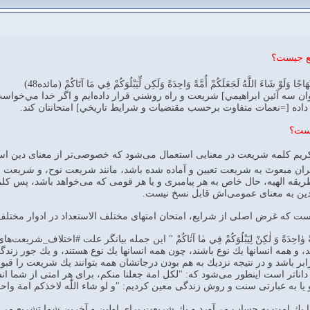
يع جيست؟
اجًا وَلَوْ شَاءَ اللَّهُ لَجَعَلَكُمْ أُمَّةً وَاحِدَةً وَلَكِن لِّيَبْلُوَكُمْ فِي مَا آتَاكُمْ (مائده48)
ان سه آئين ابراهيمي] شريعت و راه روشني قرار داده‌ايم و اگر خدا مي‌خواست، ح
ا داده [=نعمات متفاوت برحسب مقتضيات و شرايط تاريخي] امتحانتان كند.
يست؟
يم كلمه شريعت در معنايى استعمال مى‌شود كه خصوصى‌تر از معناى دين اس
پيامبران مبعوث به شريعت تعيين و آماده شده باشد، مانند شريعت نوح، و شر
قه الهيه، حال خاص به هر پيامبرى و يا هر قومى كه مى‌خواهد باشد، پس كل
ين به معناى عمومى‌اش قابل نسخ نيست.
ت كه غرض اصلى از شرايع، امتحان امتهاى مختلف الاستعداد در ادوار مختل
لَكُمْ أُمَّةً وٰاحِدَةً وَ لٰكِنْ لِيَبْلُوَكُمْ فِي مٰا آتٰاكُمْ " اين جمله بيانگر علت
هد، و همه انسانها يك نوع باشند، چون همه انسانها يك نوع هستند، و يك جور زندگى
بر باشد و در نتيجه نزديك به هم بودن درجاتشان همه بتوانند يك شريعت را قبول
دا داناتر است اينطور مى‌شود كه: "لكل امة جعلنا منكم، براى هر امتى از شما ان
يا به عبارتى سنت و روش زندگى معين كرديم: "و لو شاء اللّٰه لاخذكم امة وا
يك امت به حساب مى‌آورد و يك شريعت براى اولين و آخرين شما تشريع مى‌كرد