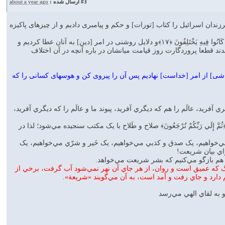
#3
ارسال شده :
about a year ago
لَ الْكِتَابَ وَالْحُكْمَ وَالنُّبُوَّةَ وَرَزَقْنَاهُمْ مِنَ الطَّيِّبَاتِ وَفَضَّلْنَاهُمْ عَلَى الْعَالَمِينَ ﴿۱۶﴾و به يقين فرزندان اسرائيل را كتاب [تورات] و حكم و پيامبرى داديم و از چيزهاى پاكيزه
وَآتَيْنَاهُمْ بَيِّنَاتٍ مِنَ الْأَمْرِ فَمَا اخْتَلَفُوا إِلَّا مِنْ بَعْدِ مَا جَاءَهُمُ الْعِلْمُ بَغْيًا بَيْنَهُمْ إِنَّ رَبَّكَ يَقْضِي بَيْنَهُمْ يَوْمَ الْقِيَامَةِ فِيمَا كَانُوا فِيهِ يَخْتَلِفُونَ ﴿۱۷﴾و دلايل روشنى در امر [دين] به آنان عطا كرديم و
 قطعا پروردگارت روز قيامت ميانشان در باره آنچه در آن اختلاف
 تَتَّبِعْ أَهْوَاءَ الَّذِينَ لَا يَعْلَمُونَ ﴿۱۸﴾سپس تو را در طريقه آيينى [كه ناشى] از امر [خداست] نهاديم پس آن را پيروى كن و هوسهاى كسانى را كه
ري آفريد، عالَم را هم که ديگري آفريد، پيوند ما و عالَم را که ديگري آفريد،
ثُمَّ إِلَي رَبِّكُمْ تُرْجَعُونَ﴾ صلاح و طَلاح با يک مکتب سنجيده مي‌شود؛ لذا در
‌خواهيم، يک صدق و کذبي مي‌خواهيم، يک خَير و شرّي مي‌خواهيم، يک
اي بيان شريعت!
ما هم بازگو مي‌کنيم که بشر شريعت مي‌خواهد.
گ که عميق است و روان، از هر جاي آن نهر نمي‌شود آب گرفت، برخي از
م دارد و جاي رفت و آمد است، به آن مي‌گويند «شريعة».
 به لقاي الهي مي‌رسد