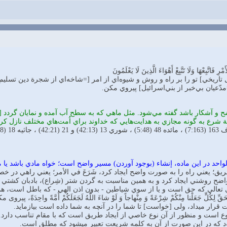
 فَاتَّبِعْهَا وَلَا تَتَّبِعْ أَهْوَاءَ الَّذِينَ لَا يَعْلَمُونَ
ريخي] تو را بر راه و روش و شيوه‌اي از امر [=شاخه‌اي از شجرة دين تسليم 
مدّعيان بي‌خبر از بني‌اسرائيل] پيروي مکن.
رع به گونه مجازي به هدايت‌هايي كه خداوند براي اُمت‌هاي مختلف نازل كر
45:18) ].
احد در اين ماده، إنشاء (بوجود آوردن) مسير واضح است؛ خواه مادي باشد يا 
طريق؛ يعني راه را به صورت واضح ايجاد كرد، شَرَعَ في الأمر؛ يعني راهي در خ
اضح روشني ايجاد كرد و به همين مناسبت به گردن شتر (شِراع)، بادبان كشتي (
مِنَ الْحَقِّ لِكُلٍّ جَعَلْنا مِنْكُمْ شِرْعَةً وَ مِنْهاجاً وَ لَوْ شاءَ اللَّهُ لَجَعَلَكُمْ أُم
قرار میداد، ولی [خواست] تا شما را در آنچه به شما داده است بيازمايد.
نوع است و منظور از آن نوع خاصي از ايجاد طريق است كه با مقام تناسب دارد
د كه در اين صورت از آن به كلمه شريعت تعبير ميشود كه مطلق است.