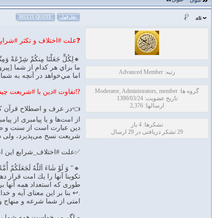
عنوان
نقل قول
MULTI-QUOTE
ali
❓علت #اختلاف و تكثر #شرا
🔸لِكُلٍّ جَعَلْنَا مِنكُمْ شِرْعَةً وَمِنْهَ
ما براي هر كدام از شما [پيرو
رتبه: Advanced Member
اما مي‌خواهد در آنچه به شم
گروه ها: Moderator, Administrators, member
⁉تفاوت #دين با #شريعت چ
تاریخ عضویت: 1390/03/24
ارسالها: 2,376
👈در عرف و اصطلاح قرآن كر
از امت‌ها و يا پيامبرى از 
تشکرها: 4 بار
دين عبارت است از سنت و طري
29 تشکر دریافتی در 29 ارسال
شريعت نسخ مى‌پذيرد، ولى د
✅علت #اختلاف_شرايع اين اس
🔸" وَ لَوْ شٰاءَ اَللّٰهُ لَجَعَ
تكوينا آنها را يك امت قرار د
طورى كه استعداد همه آنها برا
.↩️ بنا بر اين معناى آيه و خ
امتى از شما شرعه و منهاج و 
و اگر مى‌خواست همه شما را 