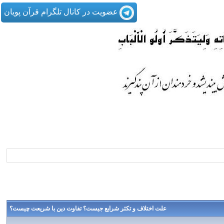
عضویت در کانال تلگرام قرآن پویان
علت اختلاف و تكثر شرايع جيست؟ تفاوت دين با شريعت چيست؟