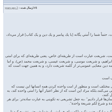
#1
ارسال شده :
2 years ago
تماً شما را اُمتي يگانه [با يك پيامبر و يك دين و یک كتاب] قرار مي‌داد،
ت، شريعت عبارت است از طريقه‌اى خاص، يعنى طريقه‌اى كه براى امتى
يعت ابراهيم، و شريعت موسى، و شريعت عيسى، و شريعت محمد (ص)، و اما
مه دين معنايى عمومى‌تر از كلمه شريعت دارد، و به همين جهت است كه
ف است
 #اختلاف_شريعت‌هاى مختلف است و منظور از امت واحده كردن همه انسانها اين نيست كه
 مى‌كنند،بلكه مراد اين است كه از نظر اعتبار آنها را امتى واحده كند، به
 كنند،
سان‌ها قرار داديم" ،به جعل تشريعى نه تكوينى به عبارت ساده‌تر: براى هر
حدة و شرع لكم شريعة واحدة".
 و ليكن چنين نكرد بلكه براى هر امتى از شما شريعتى تشريع كرد تا