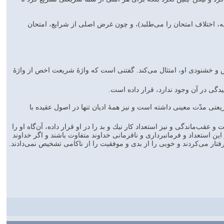
، اختلاف امتحان را مى‌طلبد)، و چون غرض اصلى از شرايع، امتحان
داش و خشنودى او، امتثال مى‌كند. گفتنى است كه واژۀ شريعت اخص از واژۀ
يدگى در آن وجود ندارد، قرار داده است.
عتى مدّت معينى داشته است و نيز همۀ اديان تنها در اصول عقيده با
عقب‌ماندگى و نيز استعداد كار نيك و بد را در او قرار داده، آن‌گاه او را
ين استعداد و فرمانبردارى و نافرمانى خداوند متفاوت باشند و اگر خداوند
فتار مى‌كردند و خوبى را از بدى و موفقيت را از ناكامى تشخيص نمى‌دادند.