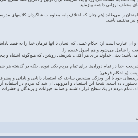
اى مختلف ارزانى داشته بيازمايد.
متحان را مى‌طلبد (هم چنان كه اختلاف پايه معلومات شاگردان كلاسهاى مدرسه
 نيز مختلف باشد.
ت و آن عبارت است از: احكام عملى كه انسان با آنها فرمان خدا را به قصد پا
عت را شامل مى‌شود و هم اصول عقيده را.
ى‌باشد؛ يعنى خداوند براى هر امّتى، شريعتى روشن، كه هيچ‌گونه اشتباه و پيچ
ريعت_خدا در تمام دوران‌ها براى تمام مردم يكى نبوده، بلكه در گذشته هر شري
ريعت [و احكام فرعى].
ريده‌هاى خود با اين ويژگى مشخص ساخته كه استعداد دانايى و نادانى و پيشرفت و 
دستور داده است. نتيجۀ اين استعداد و امرونهى آن شد كه مردم در استفاده از ا
اد، تمام مردم در يك سطح قرار داشتند و همانند حيوانات و پرندگان و حشرات ر
ن