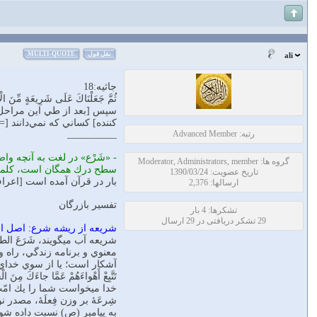
نقل قول
MULTI-QUOTE
ali
جاثیه:18
ثُمَّ جَعَلْنَاكَ عَلَى شَرِيعَةٍ مِّنَ الْأَمْرِ
سپس [بعد از طي اين مراحل تا
كننده] کساني که نمي‌دانند [=
رتبه: Advanced Member
__________
گروه ها: Moderator, Administrators, member
سطح درك همگان است، كلمة ش
تاریخ عضویت: 1390/03/24
بار در قرآن آمده است [اعراف 163 (7:163) ، مائده 48 (5:48) ، شوري 13 (42:13) و 21 (42:21) ، جاثيه 18 (
ارسالها: 2,376
تفسیر بازرگان
تشکرها: 4 بار
29 تشکر دریافتی در 29 ارسال
شریعه از ریشه شرع: اصل الو
شريعه آب ميگويند، شَرَعَ ال
معنوي و برنامه زندگي، راه و
تَتَّبِعْ أَهْواءَهُمْ عَمَّا جاءَكَ 
خدا میخواست شما را يك امّت 
شِرعَۀ بر وزن فِعلَۀ، مصدر 
به پيامبر (ص) نسبت داده شو