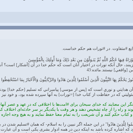
يع #متفاوت. در #تورات هم حكم خداست.
َاةُ فِيهَا حُكْمُ اللَّهِ ثُمَّ يَتَـوَلَّوْنَ مِن بَعْدِ ذَلِكَ وَمَا أُولَئِكَ بِالْمُؤْمِنِينَ
ينند، حال آنكه تورات در اختيار آنان است كه حكم خدا در آن [آشكار] است؟ آنگا
 [واقعي] نيستند.مائده:43
َنُورٌ يَحْكُمُ بِهَا النَّبِيُّونَ الَّذِينَ أَسْلَمُوا لِلَّذِينَ هَادُوا وَالرَّبَّانِيُّونَ وَالْأَحْبَارُ بِمَا اسْتُحْفِ
آن هدايتي و نوري است كه [پس از موسي] پيامبراني كه تسليم [حكم خدا] بودند،
ليتي كه در حفاظت از كتاب خدا [=تورات] به آنها سپرده شده بود، و خود نيز 
يانگر اين معنايند كه خدای سبحان برای #امت‌ها با اختلافی كه در عهد و عصر آن
د و راه را از چاه تشخيص دهند و هر وقت با يكديگر بر سر حادثه‌ای اختلاف كرد
كتاب حكم كنند و آن شريعت را به تمام معنا حفظ نمايند و به هيچ وجه اجازه
 الَّذِينَ أَسْلَمُوا لِلَّذِينَ هادُوا" در اين جمله اگر نبيين را به اسلام- كه همان 
د كه اشاره كرده باشد به اينكه دين در همه ادوار بشری يكی است و آن عبارت 