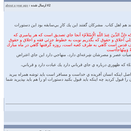
#2
ارسال شده :
about a year ago
ند هم اهل كتاب. مشركان گفتند اين يك كارِ بي‌سابقه بود اين دستورات
دِّينَ عِندَ اللّهِ الْإِسْلاَمُ﴾ آنجا جاي تصديق است كه هر پيامبري كه
 خطوط كلي اخلاق و حقوق كه بگذريم نوبت به خطوط جزئي فقه و اخلاق و حقوق
 طرف قدس است گاهي به طرف كعبه است، روزه گرفتنها گاهي در ماه مبارك
وَمِنْهَاجاً﴾ست
قتضيات عصر و مصرشان شِرعه‌اي دارد، منهاجي دارد اين جاي اعتراض
 بپذيريد، اصل اينكه انسان آفريده ي خداست و مسافر است بايد توشه همراه ببريد
ا قبول كرديد چه اينكه بايد قبول بكنيد دستورات او را هم بايد بپذيريد شما