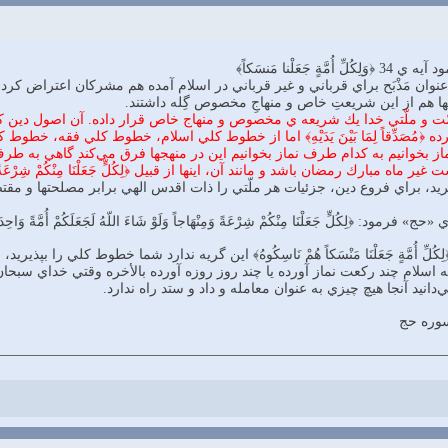
جَعَلْنا مَنسَكاً﴾
 عنوان مَذْبَح براي قرباني و غير قرباني در اسلام آمده هم مشركان اعتراض كرد
ها هم از اين شريعتِ خاص و منهاجِ مخصوص گِله داشتند.
ت و ملّتي خدا يك شريعه ي مخصوص و منهاج خاص قرار داده. آن اصول دين كه ﴿إِنَّ ال
ده ﴿مُصَدِّقاً لِمَا بَيْنَ يَدَيْهِ﴾ اما از خطوط كلي اسلام، خطوط كلي فقه،
از بخوانيم به كدام طرف نماز بخوانيم اين در منهجها فرق مي‌كند گاهي به
 مبارك رمضان باشد و مانند آن، اينها از قبيل ﴿لِكُلٍّ جَعَلْنَا مِنْكُمْ شِرْعَةً 
ريد، براي فروع دين، جزئيات هر ملّتي را ذات اقدس الهي برابر مصلحتها و م
لِّ أُمَّةٍ جَعَلْنَا مَنْسَكاً هُمْ نَاسِكُوهُ﴾ اين گريه ندارد شما خطوط كلي را
ه اسلام چند ركعت نماز آورده يا چند روز روزه آورده بالأخره وقتي خداي سبحان ر
‌دانيد آ‌نجا هيچ چيزي به عنوان معامله و داد و ستد راه ندارد.
سوره حج