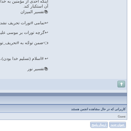
اينكه احدی از مؤمنين به خدا
آن استكبار كند.
📚تفسير الميزان
↩️تمامى #تورات تحريف نشده است. «ع
↩️گرچه تورات بر موسى عليه السل
👈ضمن توجّه به #تحريف_تورات 
↩️ #اسلام (تسليم خدا بودن)، دين 
📚تفسير نور
کاربرانی که در حال مشاهده انجمن هستند
Guest
عنوان جدید
ارسال پاسخ