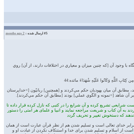
#5
ارسال شده :
2 months ago
ه با وجود آن [كه چنين ميزان و معياري در اختلافات دارند، از آن] روي
ظُوا مِن كِتَابِ اللَّهِ وَكَانُوا عَلَيْهِ شُهَدَاءَ مائده:44
 مطابق آن ميان يهوديان حكم مي‌كردند و [همچنين] ربانيّون [=خداپرستان
بر آن شاهد [=نمونه و الگوي عملي] بودند [مطابق آن حكم مي‌كردند].
هاست شرايعی تشريع كرده و آن شرايع را در كتبی كه نازل كرده قرار داده تا
ند به آن كتاب و شريعت مراجعه نمايند و انبيا و علمای هر امتی را دستور
 ندهند كه دستخوش تغيير و تحريف گردد
#تسليم شدن در برابر خدای تعالی است و تسليم شدن هم از نظر قرآن عبارت است از همان
است از اسلام و تسليم شدن برای خدا و استنكاف نكردن از عبادت او و