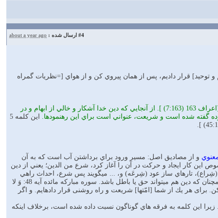
#4
ارسال شده :
about a year ago
و توحيد] قرار داديم، پس از همان پيروي كن و از هواي [=نظريات گمراه
- «شَرْع» در لغت به آنچه واضح و آشكار باشد گفته مي‌شود. مثل ماهي كه به سطح آب آمده و نمايان گردد [اعراف 163 (7:163) ]. از آنجايي كه دين خدا آشكار و خالي از ابهام و در
ده گفته شده است و شريعت، عنواني است براي اين رهنمودها.
اين كلمه 5
معنوي
و از مصاديق اصل: مسير ورود براي برداشتن آب است كه به آن
صوص اين كار ايجاد و حركت در آن را آغاز كرد، شرع من الدين؛ يعني از دين
شِراع)، تارهاي ساز عود (شِرعَه) و، ... ميگويند پس شرع، احداث راهي
آشكار است؛ يا از سوي خداي تعالي كه حق است و يا از سوي شياطين - بدون اذن الهي - كه باطل است، همچنان كه دين هم ميتواند حق يا باطل باشد. سوره مباركه مائده آيه 48: وَ لا
َّةً واحِدَةً، پيروی مكن. برای هر يك از شما [امّتها] شريعت و راه روشنی قرار دادهايم. و اگر
. زيرا اين كلمه به فرقه هاي گوناگون نسبت داده شده است، برخلاف اينكه