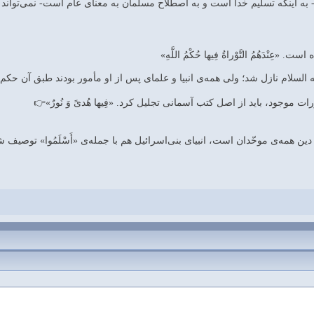
- به اينكه تسليم خدا است و به اصطلاح مسلمان به معنای عام است- نمی‌تواند ا
ِنْدَهُمُ التَّوْراةُ فِيها حُكْمُ اللَّهِ»
ام نازل شد؛ ولى همه‌ى انبيا و علماى پس از او مأمور بودند طبق آن حكم كنند. «يَحْك
موجود، بايد از اصل كتب آسمانى تجليل كرد. «فِيها هُدىً وَ نُورٌ»👉
همه‌ى موحّدان است، انبياى بنى‌اسرائيل هم با جمله‌ى‌ «أَسْلَمُوا» توصيف شده‌اند. «الن