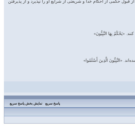
ز قبول حكمی از احكام خدا و شريعتی از شرايع او را نپذيرد و از پذيرفتن
ُمُ بِهَا النَّبِيُّونَ»
َّبِيُّونَ الَّذِينَ أَسْلَمُوا»
پاسخ سریع
نمایش بخش پاسخ سریع