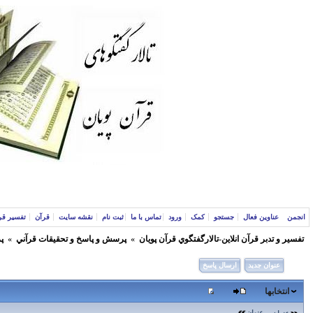
انجمن
عناوین فعال
جستجو
کمک
ورود
تماس با ما
ثبت نام
نقشه سایت
قرآن
تفسیر قر
تفسير و‌ تدبر قرآن انلاين-تالارگفتگوي قرآن پویان
»
پرسش و پاسخ و تحقيقات قرآني
»
پ
عنوان جدید
ارسال پاسخ
انتخابها
عنوان