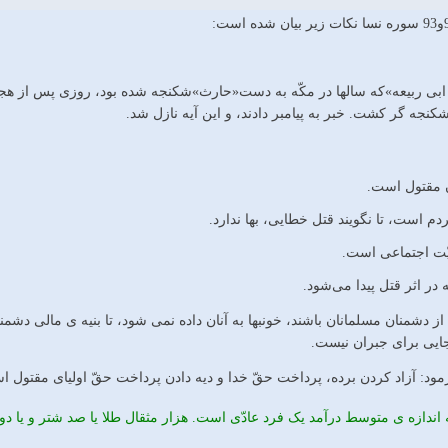
ابی ربیعه»که سالها در مکّه به دست«حارث»شکنجه شده بود، روزی پس از هجرت
کنجه گر کشت. خبر به پیامبر دادند، و این آیه نازل شد.
ن مقتول است.
دم است، تا نگویند قتل خطایی، بها ندارد.
نیّت اجتماعی است.
در اثر قتل پیدا می‌شود.
 دشمنان مسلمانان باشند، خونبها به آنان داده نمی شود، تا بنیه ی مالی دشمنا
یی برای جبران نیست.
ود: آزاد کردن برده، پرداخت حقّ خدا و دیه دادن پرداخت حقّ اولیای مقتول ا
 اندازه ی متوسط درآمد یک فرد عادّی است. هزار مثقال طلا یا صد شتر و یا د