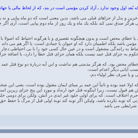
ه بُعد اول وجود ندارد ـ آزاد كردن مؤمنى است در بند، كه از لحاظ مالى يا جها
ين و بدل از جزاهاى قبلى مى باشد، بدين معنى است كه دو ماه پياپى و نه يكماه
ياپى هرگز صدق نمى كند بلكه يك ماه و يك روز از ماه دوم پياپى است، آرى اگر چ
ـ يا خطاى محض است و بدون هيچگونه تقصيري و با هرگونه احتياط كه اصولا با
ؤمن باشد بلكه اطمينان دارد كه او حيوان يا جمادى است، يا اگر هم مى داند 
حتياط به رانندگى مشغول است و در عين حال كسى خود را با بى احتياطى دچار 
كوم به جزاى قتل عمد نيست بلكه همان جزاى قتل خطا را دارد، با اضافة جزاى 
رة قتل خطاى محض بود، كه هرگز مذمتى هم نداشت و اين آيه دربارة دو نوع قتل عم
ب آياتى ديگر اعدام است،
 يا صرف نظر اولياء دم،
ه اولا عمد بوده و ثانياً اين عمد بر مبناى ايمان مقتول بوده است، يعنى اي
قبول نيست، زيرا اينگونه قتل خود ارتداد و مورد اين پنج جزاى زيرين است كه: "ج
رم اختلاف است، كه براى اولى خلود غير ابدى در آتش، ولكن براى دومى خلود
رتى كه توبه نكرده باشد، وليكن اگر توبه كند توبة اولى قبل از مرگ با حف
ا شرايطى مى باشد.