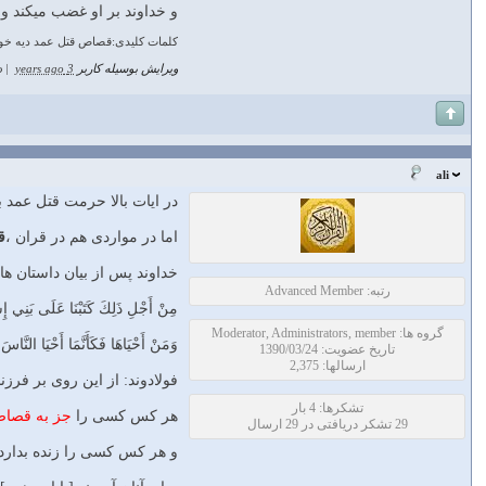
و خداوند بر او غضب مي‏كند و
کلمات کلیدی:قصاص قتل عمد دیه خون
ویرایش بوسیله کاربر
3 years ago
|
د
ali
در ایات بالا حرمت قتل عمد 
اما در مواردی هم در قران ،
ق
خداوند پس از بیان داستان هاب
رتبه: Advanced Member
مِنْ أَجْلِ ذَلِكَ كَتَبْنَا عَلَى بَنِي إِ
گروه ها: Moderator, Administrators, member
وَمَنْ أَحْيَاهَا فَكَأَنَّمَا أَحْيَا النَّاسَ
تاریخ عضویت: 1390/03/24
ارسالها: 2,375
فولادوند: از اين روى بر فرز
تشکرها: 4 بار
هر كس كسى را
جز به قصاص 
29 تشکر دریافتی در 29 ارسال
و هر كس كسى را زنده بدارد 