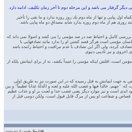
تى ديگر گرفتار مى باشد و اين مرحله دوم تا آخر زمان تكليف، ادامه دارد.
 اول پياپى و تنها از ماه دوم يك روز روزه بدارد و ما بقى را تأخير
ند روزى هم از ماه دوم روزه بدارد شايد مصداقِ دو ماه پياپى باشد.
 بررسى كامل و احتياط صد در صد مؤمنى را مى كشد و اصولا نمى داند كه
انسان مؤمنى است هرگز قصد كشتن او را ندارد مانند تصادفهايى با
تصادف كرده، ولى اگر اين تصادف با عدم مراقبت و احتياط راننده باشد
اخروى و نيز تأديبى دنيوى
د مؤمن است، اقلش اينكه مؤمنى را عمداً بكشد، نه از براى ايمانش بلكه از
ن شخص به جهت ايمانش به قتل رسيده كه در اين صورت نيز به طريق اولى
هنم، خالداً فيها و غضب الله عليه و لعنه و اعّدلَهُ عذاباً عظيماً" و بين
 ابدى است و نيز موارد ديگر يعنى غضب خدا و لعنت بر او و عذاب عظيم
ظ حق قصاص و شفاعت او پس از مرگ قابل قبول است، ولكن دومى قبل از
#6
ارسال شده :
8 years ago