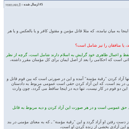
#5
ارسال شده :
8 years ago
 به ميان نيامده، كه مثلا قاتل مؤمن و مقتول كافر و يا بالعكس و يا هر
، يا منافقان را نيز شامل است؟
 لفظ و اعمال ظاهرى خود گرايش به اسلام دارند شامل است، گرچه از نظر
ياتى است كه احكامى را بعد از اصل ايمان براى كل مؤمنان مقرر داشته،
ها آزاد كردن "رقبة مؤمنة" آمده و اين در صورتى است كه بين قوم قاتل و
سانى در بند است، كه اين آزاد كردن حقى است عمومى مربوط به دادستان
اين دو قوم در كار نيست، تنها ديه در اينجا ساقط مى گردد، چون وارث
ند حق عمومى است و در هر صورت اين آزاد كردن و ديه مربوط به قاتل
ست رفتن او آزاد گردد و اين "رقبة مؤمنة" ـ كه به معناى مؤمنى در بند
و اين آزادى بخشى از زنده كردن او است،