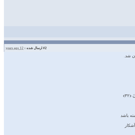
#2
ارسال شده :
12 years ago
ن شد.
 ﴿۳۲﴾
ه باشد
آشكار