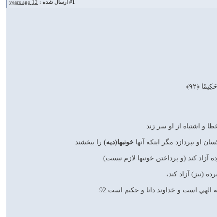
#1
ارسال شده :
12 years ago
كِيمًا ﴿۹۲﴾
طا و اشتباه از او سر زند
خونبها(دیه)
را ببخشند