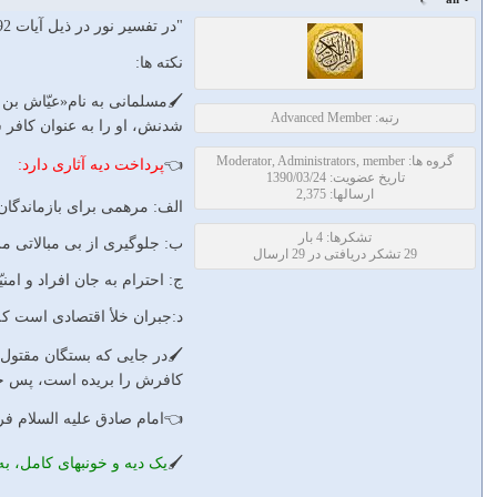
"در تفسير نور در ذيل آيات 92و93 سوره نسا نكات زير بيان شده است:
نکته ها:
🖌مسلمانی به نام«عیّاش بن 
رتبه: Advanced Member
شدنش، او را به عنوان کافر ش
گروه ها: Moderator, Administrators, member
👈
پرداخت دیه آثاری دارد:
تاریخ عضویت: 1390/03/24
ارسالها: 2,375
الف: مرهمی برای بازماندگا
تشکرها: 4 بار
ب: جلوگیری از بی مبالاتی مر
29 تشکر دریافتی در 29 ارسال
ج: احترام به جان افراد و ام
د:جبران خلأ اقتصادی است که 
🖌در جایی که بستگان مقتول از
کافرش را بریده است، پس جا
👈امام صادق علیه السلام فرم
🖌
یک دیه و خونبهای کامل، به