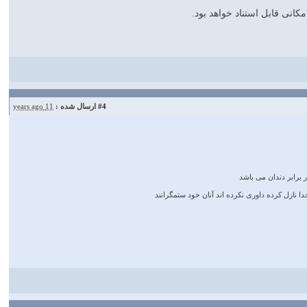
کانی قابل استناد خواهد بود.
#4
ارسال شده :
11 years ago
 برابر دندان مى ‏باشد
 نازل كرده داورى نكرده‏ اند آنان خود ستمگرانند