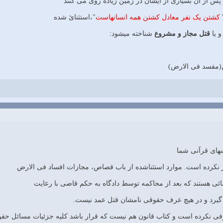
] پس از آن بسيارى از ايشان در زمين زياده‏ روى مى ‏كنند
کشتن یک نفر معادل کشتن همه انسانهاست
"،استثنائ شده
و یا
قتل مجاز و مشروع
شناخته میشود:
های قرآنی شما
ز نکرده است. موارد استثناشده از باب قصاص، مجازات افساد فی الارض
ی هستند که بعد از محاکمه توسط دادگاه به حکم قاضی با رعایت
رد و در هیچ عرف حقوقی نامشان قتل عمد نیست.
فی نکرده است و کتاب قانون هم نیست که قرار باشد کلیه جزئیات مسائل حقو