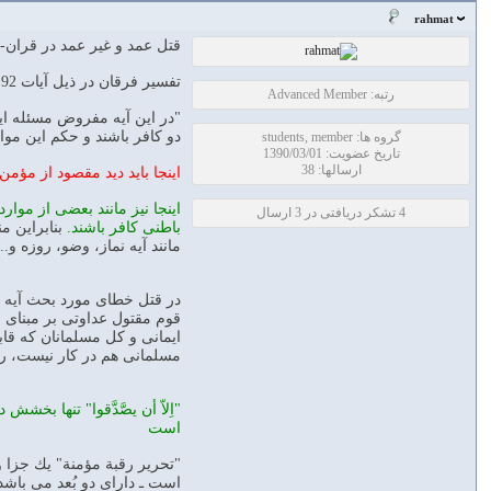
rahmat
قتل عمد و غير عمد در قران-د
تفسير فرقان در ذيل آيات 92 و93 سوره نساء چنين آورده است:
رتبه: Advanced Member
"در اين آيه مفروض مسئله اين
دو كافر باشند و حكم اين موا
گروه ها: students, member
تاریخ عضویت: 1390/03/01
ارسالها: 38
اينجا بايد ديد مقصود از مؤم
اينجا نيز مانند بعضى از مو
4 تشکر دریافتی در 3 ارسال
باطنى كافر باشند.
بنابراين م
مانند آيه نماز، وضو، روزه و...
در قتل خطاى مورد بحث آيه در
قوم مقتول عداوتى بر مبناى 
ايمانى و كل مسلمانان كه قاب
مسلمانى هم در كار نيست، ر
"اِلاّ أن يصَّدَّقوا" تنها
است
"تحرير رقبة مؤمنة" يك جزا 
است ـ داراى دو بُعد مى باشد