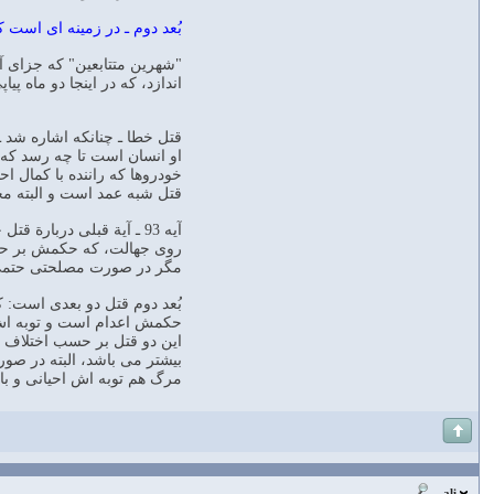
بُعد دوم ـ در زمينه اى است ك
"شهرين متتابعين" كه جزاى آخر
اندازد، كه در اينجا دو ماه پ
قتل خطا ـ چنانكه اشاره شد 
او انسان است تا چه رسد كه م
خودروها كه راننده با كمال ا
قتل شبه عمد است و البته مح
آيه 93 ـ آية قبلى دربا
روى جهالت، كه حكمش بر حس
مگر در صورت مصلحتى حتمى و
بُعد دوم قتل دو بعدى است: ك
حكمش اعدام است و توبه اش هم 
اين دو قتل بر حسب اختلاف ج
بيشتر مى باشد، البته در صو
مرگ هم توبه اش احيانى و ب
ali