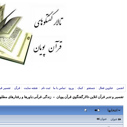
انجمن
عناوین فعال
جستجو
کمک
ورود
تماس با ما
ثبت نام
نقشه سایت
قرآن
تفسیر قر
تفسير و‌ تدبر قرآن انلاين-تالارگفتگوي قرآن پویان
»
زندگی قرآنی:باورها و رفتارهای مطلو
انتخابها
عنوان
عنوان