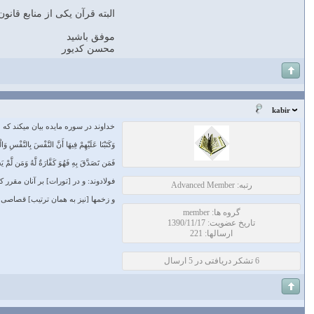
البته قرآن یکی از منابع قان
موفق باشید
محسن كديور
kabir
خداوند در سوره مایده بیان میکند که
وَكَتَبْنَا عَلَيْهِمْ فِيهَا أَنَّ النَّفْسَ بِالنَّفْسِ و
فَمَن تَصَدَّقَ بِهِ فَهُوَ كَفَّارَةٌ لَّهُ وَمَن لَّمْ يَ
فولادوند: و در [تورات] بر آنان مقرر 
رتبه: Advanced Member
و زخمها [نيز به همان ترتيب] قصاصى د
گروه ها: member
تاریخ عضویت: 1390/11/17
ارسالها: 221
6 تشکر دریافتی در 5 ارسال