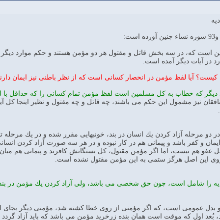
يه
 است كه، در سه بخش قاتل و مقتول هر دو مؤمن هستند و حكم موارد ديگر اينجا
رد در آيات ديگر آمده است.
ن كيست؟ آيا لفظ مؤمن در انحصار كسانى است كه از نظر باطنى نيز ايمان دارند
ارد ديگر كه خطاب به كل مسلمين است لفظ مؤمن تمام كسانى را كه حداقل با
نافقان نيز مشمول اين حكم مى باشند، چه قاتل و چه مقتول و نظير اينجا كل آ
 دو مرحله آزاد كردن يك انسان در بند، خونبهايى مقرر شده و در يك مرحله تن
ايمان و كفر باشد و پيمانى هم در كار نبوده و در هر سه صورت آزاد كردن ان
ل عفو هم نيست، اما اگر مؤمن مقتول، كل بستگانش كافرند و پيمانى هم ميان 
وى اين اصل هرگز ستمى به اين مؤمن مقتول نشده است.
 بخشش ديه را شامل است، چون حق شخصى مى باشد، ولى آزاد كردن يك مؤمن در ب
و بدل عمومى است، كه اگر مؤمنى از روى خطا كشته شد، مؤمنى ديگر بجاى از د
، بُعد اول كه موقت است همان بنده زرخريد مؤمن مى باشد كه بايد آزاد گردد 