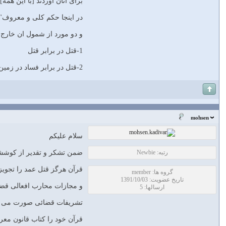
براى آنان آوردند [با اين همه
در اینجا حکم کلی و معروف"
و دو مورد از شمول ان خارج 
1-قتل در برابر قتل
2-قتل در برابر فساد در زمین(مفسد فی الارض)
mohsen
سلام علیکم
رتبه: Newbie
ضمن تشکر و تقدیر از کوشش
قرآن هرگز قتل عمد را تجوی
گروه ها: member
تاریخ عضویت: 1391/10/03
و مجازات محارب افعالی قضائ
ارسالها: 5
تشریفات قضائی صورت می گی
قرآن خود را کتاب قانون معر