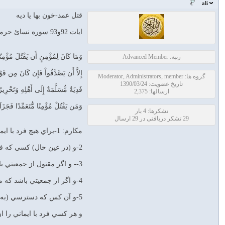
ali
قتل عمد-خون بها یا دیه
ایات 92و93 سوره نسائ حرمت
وَمَا كَانَ لِمُؤْمِنٍ أَن يَقْتُلَ مُؤْمِنًا 
رتبه: Advanced Member
إِلاَّ أَن يَصَّدَّقُواْ فَإِن كَانَ مِن قَوْم
گروه ها: Moderator, Administrators, member
تاریخ عضویت: 1390/03/24
فَدِيَةٌ مُّسَلَّمَةٌ إِلَى أَهْلِهِ وَتَحْرِير
ارسالها: 2,375
وَمَن يَقْتُلْ مُؤْمِنًا مُّتَعَمِّدًا فَجَزَآؤ
تشکرها: 4 بار
29 تشکر دریافتی در 29 ارسال
مکارم: 1-براي هيچ فرد با ايماني مجاز نيست كه فرد با ايماني را به
2-و (در عين حال) كسي كه فرد با ايماني را از روي خطا به قتل برساند بايد يك برده آزاد كند و خونبهائي به كسان او بپردازد مگر اينكه آنها
3-- و اگر مقتول از جمعيتي باشد كه دشمنان شما هستند (و كافرند) ولي مقتول با ايمان بوده بايد (تنها) يك برده آزاد كند (و پرداختن خونبها لازم نيست)
4-و اگر از جمعيتي باشد كه ميان شما و آنها پيماني برقرار است بايد خونبهاي او را به كسان او بپردازد و يك برده (نيز) آزاد كند،
5-و آن كس كه دسترسي (به آزاد كردن برده) ندارد دو ماه پي در پي روزه مي‏گيرد - اين (يكنوع تخفيف و) توبه الهي است و خداوند دانا و حكيم است.92
و هر كسي فرد با ايماني را ا