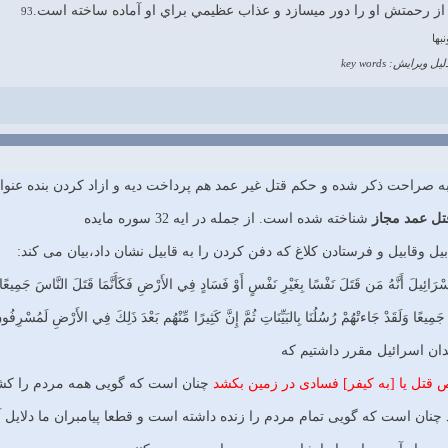
 از رحمتش او را دور مي‏سازد و عذاب عظيمي براي او آماده ساخته است.
93
بها
لیل ویرایش: key words
به صراحت ذکر شده و حکم قتل غیر عمد هم پرداخت دیه و ازاد کردن بنده عنوا
تل عمد مجاز
شناخته شده است. از جمله در ایه 32 سوره مایده
یل وقابیل و فرستادن کلاغ که دفن کردن را به قابیل نشان داد،بیان می کند:
سْرَائِيلَ أَنَّهُ مَن قَتَلَ نَفْسًا بِغَيْرِ نَفْسٍ أَوْ فَسَادٍ فِي الأَرْضِ فَكَأَنَّمَا قَتَلَ النَّاسَ جَمِيعًا
 جَمِيعًا وَلَقَدْ جَاءتْهُمْ رُسُلُنَا بِالبَيِّنَاتِ ثُمَّ إِنَّ كَثِيرًا مِّنْهُم بَعْدَ ذَلِكَ فِي الأَرْضِ لَمُسْرِفُونَ
ندان اسرائيل مقرر داشتيم كه
قتل يا [به كيفر] فسادى در زمين بكشد
چنان است كه گويى همه مردم را كشت
چنان است كه گويى تمام مردم را زنده داشته است و قطعا پيامبران ما دلايل 