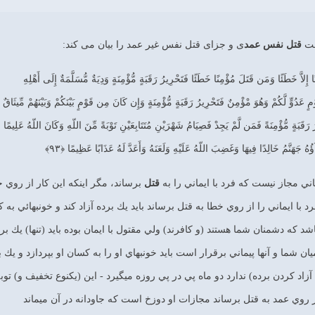
قتل نفس عمد
ی و جزای قتل نفس غیر عمد را بیان می کند:
إِلاَّ خَطَئًا وَمَن قَتَلَ مُؤْمِنًا خَطَئًا فَتَحْرِيرُ رَقَبَةٍ مُّؤْمِنَةٍ وَدِيَةٌ مُّسَلَّمَةٌ إِلَى أَهْلِهِ
ٍ عَدُوٍّ لَّكُمْ وَهُوَ مْؤْمِنٌ فَتَحْرِيرُ رَقَبَةٍ مُّؤْمِنَةٍ وَإِن كَانَ مِن قَوْمٍ بَيْنَكُمْ وَبَيْنَهُمْ مِّيثَاقٌ
ُ رَقَبَةٍ مُّؤْمِنَةً فَمَن لَّمْ يَجِدْ فَصِيَامُ شَهْرَيْنِ مُتَتَابِعَيْنِ تَوْبَةً مِّنَ اللّهِ وَكَانَ اللّهُ عَلِيمًا حَ
ُهُ جَهَنَّمُ خَالِدًا فِيهَا وَغَضِبَ اللّهُ عَلَيْهِ وَلَعَنَهُ وَأَعَدَّ لَهُ عَذَابًا عَظِيمًا ﴿۹۳﴾
قتل
برساند، مگر اينكه اين كار از روي خ
ز روي عمد به قتل برساند مجازات او دوزخ است كه جاودانه در آن مي‏ماند