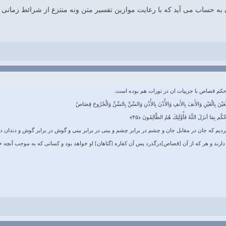
ون به حساب می آید که با رعایت موازین تفسیر متن ونه منتزع از شرائط زمانی م
 حکم قصاص با جزییات ان در تورات هم بوده است.
َالْعَيْنَ بِالْعَيْنِ وَالأَنفَ بِالأَنفِ وَالأُذُنَ بِالأُذُنِ وَالسِّنَّ بِالسِّنِّ وَالْجُرُوحَ قِصَاصٌ
حْكُم بِمَا أنزَلَ اللّهُ فَأُوْلَئِكَ هُمُ الظَّالِمُونَ ﴿۴۵﴾
كرديم كه جان در مقابل جان و چشم در برابر چشم و بينى در برابر بينى و گوش در برابر گوش و دندان در
ارند و هر كه از آن [قصاص]درگذرد پس آن كفاره [گناهان] او خواهد بود و كسانى كه به موجب آنچه خدا