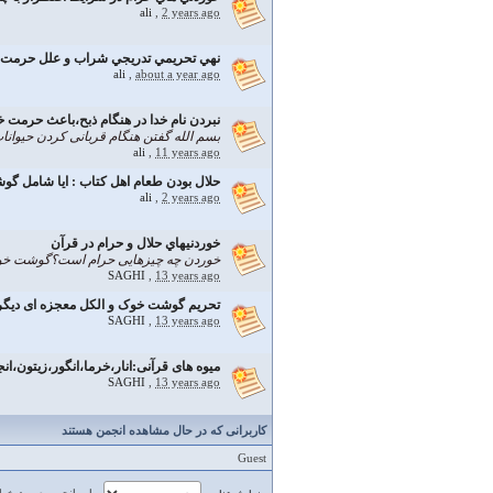
ali
,
2 years ago
نهي تحريمي تدريجي شراب و علل حرمت 
ali
,
about a year ago
نبردن نام خدا در هنگام ذبح،باعث حرمت
بسم الله گفتن هنگام قربانی کردن حیوانا
ali
,
11 years ago
حلال بودن طعام اهل كتاب : ايا شامل گ
ali
,
2 years ago
خوردنيهاي حلال و حرام در قرآن
خوردن چه چیزهایی حرام است؟گوشت خ
SAGHI
,
13 years ago
تحریم گوشت خوک و الکل معجزه ای دیگر
SAGHI
,
13 years ago
میوه های قرآنی:انار،خرما،انگور،زیتون،انج
SAGHI
,
13 years ago
کاربرانی که در حال مشاهده انجمن هستند
Guest