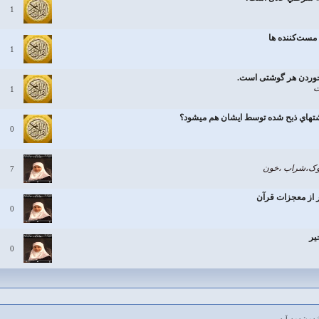
1
مست‌كننده ها
1
 خوردن هر گوشتی است.
ت
1
وشتهاي ذبح شده توسط ايشان هم ميشود؟
0
وک،شراب ،خون
7
 از معجزات قرآن
0
یر
0