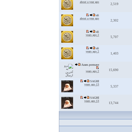
about a year ago
2,519
ali
about a year ago
2,302
ali
2 years ago
5,707
ali
2 years ago
1,403
Azam.pormaye
15,690
2 years ago
SAGHI
13 years ago
5,337
SAGHI
13 years ago
13,744