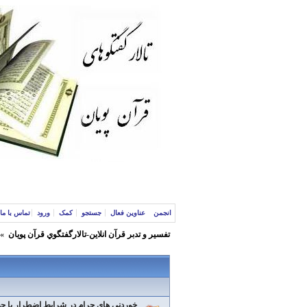
انجمن
عناوین فعال
جستجو
کمک
ورود
تماس با ما
تفسير و‌ تدبر قرآن انلاين-تالارگفتگوي قرآن پویان
»
خوردني هاي حرام در شرايط اضطرار با 