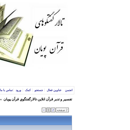
انجمن
عناوین فعال
جستجو
کمک
ورود
تماس با ما
تفسير و‌ تدبر قرآن انلاين-تالارگفتگوي قرآن پویان
»
2 صفحه
2
1
>