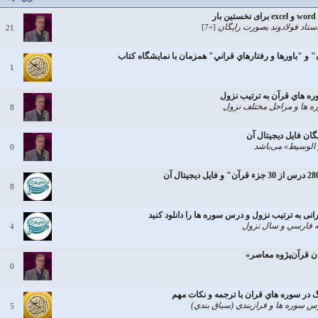
استاد فولادوند بصورت رایگان
[+7]
21
 "باورها و رفتارهاي قراني" همزمان با نمايشگاه كتاب
1
ره هاي قرآن به ترتيب نزول
ره ها و مراحل مختلف نزول
8
گان فایل دیجیتال آن
 الوسیط» می‌باشد
0
8
مه فارسي و سال نزول
4
ن قرآن‌پژوه معاصر»
0
گ در سوره هاي قران با ترجمه و نكات مهم
س سوره ها و فرازبندي (سياق بندي)
5