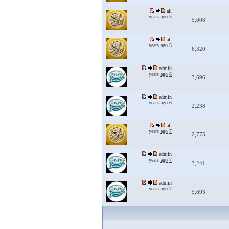
ali
5 years ago
5,608
ali
5 years ago
6,320
admin
6 years ago
3,696
admin
6 years ago
2,238
ali
7 years ago
2,775
admin
7 years ago
3,241
admin
7 years ago
5,693