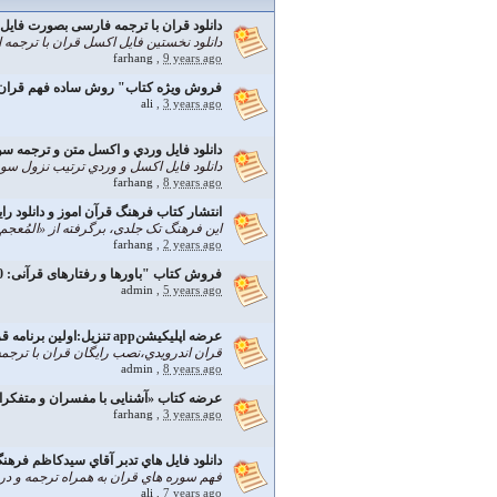
دانلود قران با ترجمه فارسی بصورت فایل word و excel برای نخستین بار
دانلود نخستین فایل اکسل قران با ترجمه 
farhang
,
9 years ago
فروش ويژه كتاب" روش ساده فهم قران" و
ali
,
3 years ago
دانلود فايل وردي و اكسل متن و ترجمه سو
دانلود فايل اكسل و وردي ترتيب نزول سو
farhang
,
8 years ago
انتشار کتاب فرهنگ قرآن اموز و دانلود رای
این فرهنگ تک جلدی، برگرفته از «المُعجم
farhang
,
2 years ago
فروش کتاب "باورها و رفتارهای قرآنی: 280 درس از 30 جزء قرآن" و فایل دیجیتال آن
admin
,
5 years ago
عرضه اپلیکیشنapp تنزیل:اولین برنامه قرانی به ترتیب نزول و درس سوره ها را دانلود کنید
قران اندرويدي،نصب رايگان قران با ترج
admin
,
8 years ago
عرضه کتاب «آشنایی با مفسران و متفکرا
farhang
,
3 years ago
دانلود فايل هاي تدبر آقاي سيدكاظم فرهن
فهم سوره هاي قران به همراه ترجمه و در
ali
,
7 years ago