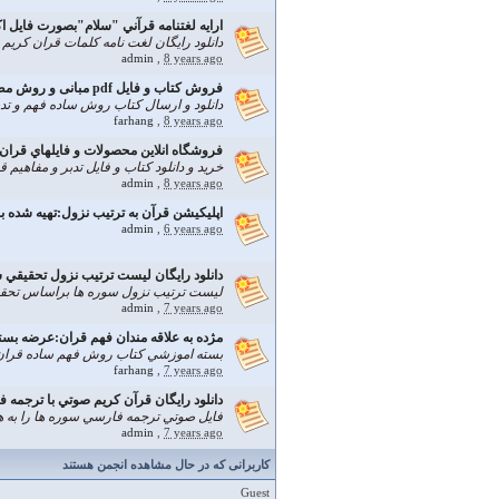
ارايه لغتنامه قرآني "سلام"بصورت فايل 
دانلود رايگان لغت نامه كلمات قران كريم
admin
,
8 years ago
فروش کتاب و فایل pdf مبانی و روش مطالعه و فهم ساده قران
دانلود و ارسال کتاب روش ساده فهم و تد
farhang
,
8 years ago
فروشگاه انلاين محصولات و فايلهاي قران 
خريد و دانلود كتاب و فايل تدبر و مفاهیم ق
admin
,
8 years ago
اپلیکیشن قرآن به ترتیب نزول:تهيه شده بر
admin
,
6 years ago
دانلود رايگان ليست ترتيب نزول تحقيقي 
ليست ترتيب نزول سوره ها براساس تحق
admin
,
7 years ago
مژده به علاقه مندان فهم قران:عرضه بسته ام
بسته اموزشي كتاب روش فهم ساده قران 
farhang
,
7 years ago
دانلود رايگان قرآن کریم صوتي با ترجمه فا
فايل صوتي ترجمه فارسي سوره ها را به همرا
admin
,
7 years ago
کاربرانی که در حال مشاهده انجمن هستند
Guest