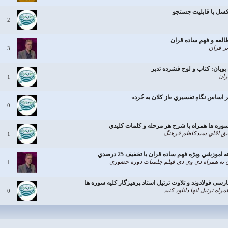
اكسل با قابليت جستجو
2
بر قران
3
پويان: کتاب و لوح فشرده تدبر
ران
1
 اساس نگاهِ تفسیریِ «از کلان به خُرد»
0
سوره ها همراه با شرح هر مرحله و كلمات كليدي
يق آقاي سيدكاظم فرهنگ
1
وزشي ويژه فهم ساده قران با تخفيف 25 درصدي
به همراه دي وي دي فيلم جلسات دوره حضوري
1
رسی فولادوند و تلاوت ترتيل استاد پرهيزگار كليه سوره ها
ه ترتيل انها دانلود كنيد.
0