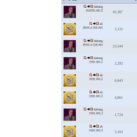
farhang
9 months ago
63,387
ali
about a year ago
3,132
farhang
about a year ago
23,544
farhang
2 years ago
2,292
ali
2 years ago
6,643
ali
3 years ago
6,861
farhang
3 years ago
1,724
ali
4 years ago
5,163