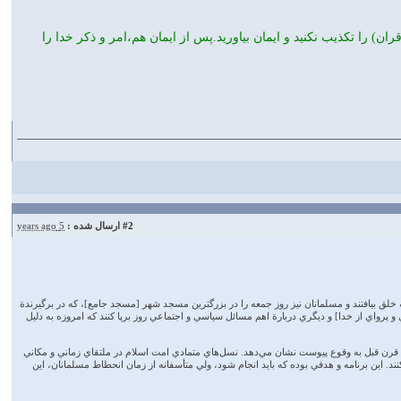
ان) را تکذیب نکنید و ایمان بیاورید.پس از ایمان هم،امر و ذکر خدا را
#2
ارسال شده :
5 years ago
خلق بيافتند و مسلمانان نيز روز جمعه را در بزرگترين مسجد شهر [مسجد جامع]، كه در برگيرندة
 پرواي از خدا] و ديگري دربارة اهم مسائل سياسي و اجتماعي روز برپا كنند كه امروزه به دليل
نام اين سوره كه از نهمين آيه آن اخذ شده است، نقش عظيم نماز جمعه با اجتماع مسلمين در مسجد جامع شهر را در تداوم آثار بعثتي كه 14 قرن قبل به وقوع پيوست نشان مي‌دهد. نسل‌هاي متمادي امت اسلام در ملتقاي زماني و مكاني
د. اين برنامه و هدفي بوده كه بايد انجام شود، ولي متأسفانه از زمان انحطاط مسلمانان، اين