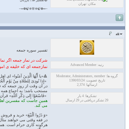
📚تفسیر آقاے بازرگان
مکان: تهران
┄═❁🍃❈🌸❈🍃❁═┄
ali
تفسیر سوره جمعه
شركت در نماز جمعه اگر نما
رتبه: Advanced Member
نمازجمعه ای كه خلیفه ی ام
گروه ها: Moderator, Administrators, member
🔺«یا أَیُّهَا اَلَّذِینَ آمَنُوا» ای ا
تاریخ عضویت: 1390/03/24
«إِذا نُودِیَ لِلصَّلاةِ مِنْ یَوْمِ اَلْج
ارسالها: 2,374
در آن وقت از روز جمعه كه فری
مستحب باشد؛ به اجماع همه
«فَاسْعَوْا إِلی ذِكْرِ اَللّ
تشکرها: 4 بار
29 تشکر دریافتی در 29 ارسال
همین جاست كه مفسرین اهل سن
می كند.
«وَ ذَرُوا اَلْبَیْعَ» خرید و ف
در فقه وقتی می خواهند مثال 
هرگونه كاری حرام است. همین 