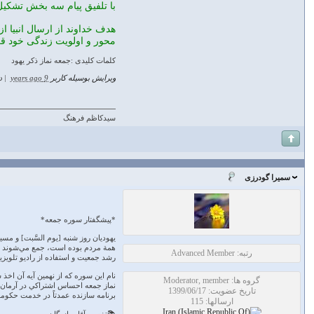
با تلفیق پیام سه بخش تشکیل
هدف خداوند از ارسال انبیا از
محور و اولویت زندگی خود قر
کلمات کلیدی :جمعه نماز ذکر یهود
ویرایش بوسیله کاربر
9 years ago
|
د
سیدکاظم فرهنگ
سمیرا گودرزی
*پیشگفتار سوره جمعه*
يهوديان روز شنبه [يوم السَّبت] و م
همة مردم بوده است، جمع مي‌شوند تا ب
رتبه: Advanced Member
رشد جمعيت و استفاده از راديو تلويزي
گروه ها: Moderator, member
نماز جمعه احساس اشتراكي در آرمان و 
تاریخ عضویت: 1399/06/17
برنامه سازنده عمدتاً در خدمت حكو
ارسالها: 115