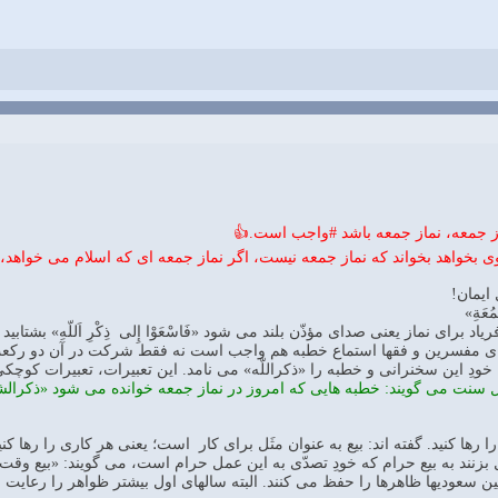
ز جمعه، نماز جمعه باشد #واجب است.👍
وی بخواهد بخواند كه نماز جمعه نیست، اگر نماز جمعه ای كه اسلام می خوا
هل ایمان!
ُمُعَةِ»
اد برای نماز یعنی صدای مؤذّن بلند می شود «فَاسْعَوْا إِلی ذِكْرِ اَللّهِ» بش
 ی مفسرین و فقها استماع خطبه هم واجب است نه فقط شركت در آن دو ركع
هِ» قرآن خودِ این سخنرانی و خطبه را «ذكراللّه» می نامد. این تعبیرات، تعبیرات ك
ت می گویند: خطبه هایی كه امروز در نماز جمعه خوانده می شود «ذكرالشیطا
روش را رها كنید. گفته اند: بیع به عنوان مثَل برای كار است؛ یعنی هر كاری را رها كنی
بزنند به بیع حرام كه خودِ تصدّی به این عمل حرام است، می گویند: «بیع وقت
سعودیها ظاهرها را حفظ می كنند. البته سالهای اول بیشتر ظواهر را رعایت می