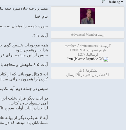
farhang
تفسير و ترجمه ساده سوره جمعه-نماز 
بنام خدا
سوره جمعه را میتوان به سه بخش (پاراگر
رتبه: Advanced Member
آیات ۱-۴:
همه موجودات ،تسبیح گوی خداو
گروه ها: member, Administrators
هدایت رهنمون شود.
تاریخ عضویت: 1390/02/31
ارسالها: 1,277
سپس از این مقدمه برای فراز های ب
آیات ۵-۸:نکوهش و محاجه با یهودیانی که مخالف اسلامند
تشکرها: 1 بار
آیه ۵مثال یهودیانی که از
51 تشکر دریافتی در 28 ارسال
کردن)را همچون خرانی میداند 
سپس در جمله دوم آیه،تکذیب 
در آیات دیگر قرآن،علت این تک
امی بیسواد بدون کتاب.
لذا خدادر آیات اولیه سوره،ت
آیه ۶ به یکی دیگر از بها
مسلمانان یاد میدهد که در مقا