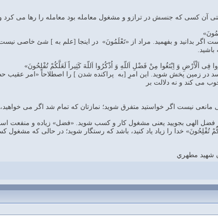
تی آن كسی كه جنسش در ترازو و مشغول معامله بود معامله را رها می كرد 
لَمُونَ»
اگر بدانید و بفهمید. مراد از «تَعْلَمُونَ» در اینجا [علم به ] شئ خاصی نیس
باشید.
 فِی اَلْأَرْضِ وَ اِبْتَغُوا مِنْ فَضْلِ اَللّهِ وَ اُذْكُرُوا اَللّهَ كَثِیراً لَعَلَّكُمْ تُفْلِحُونَ»
سد در زمین پخش شوید. این امرِ [به پراكنده شدن ] را اصطلاحاً «امر عقیب ح
ب می كند و نه دلالت بر
ْضِ» یعنی مانعی نیست اگر خواستید متفرق شوید؛ نمازتان كه تمام شد اگر می خواهی
للّهِ» و از فضل الهی بجویید یعنی مشغول كار و كسب شوید. «فضل» زیاده و منفعت اس
راً لَعَلَّكُمْ تُفْلِحُونَ» خدا را زیاد یاد كنید، باشد كه رستگار شوید؛ در حالی كه م
ن شهيد مطهري