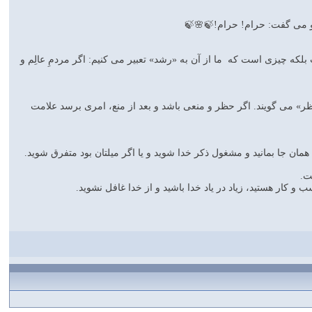
و می گفت: حرام! حرام!🍃🌸🍃
ت بلكه چیزی است كه ما از آن به «رشد» تعبیر می كنیم: اگر مردمِ عالِم و
ظر» می گویند. اگر حظر و منعی باشد و بعد از منع، امری برسد علامت
د، همان جا بمانید و مشغول ذكر خدا شوید و یا اگر میلتان بود متفرق شوید.
ت.
شغول كسب و كار هستید، زیاد در یاد خدا باشید و از خدا غافل نشوید.