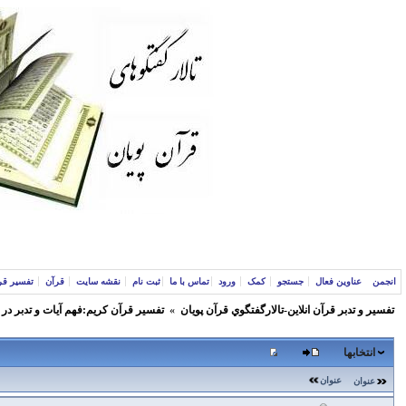
انجمن
عناوین فعال
جستجو
کمک
ورود
تماس با ما
ثبت نام
نقشه سایت
قرآن
تفسیر قر
تفسير و‌ تدبر قرآن انلاين-تالارگفتگوي قرآن پویان
»
تفسير قرآن كريم:فهم آيات و تدبر در
انتخابها
عنوان
عنوان