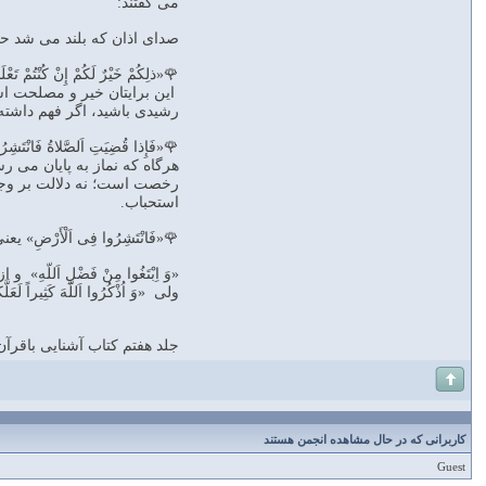
می گفتند:
صدای اذان كه بلند می شد ح
🌹«ذلِكُمْ خَیْرٌ لَكُمْ إِنْ كُنْتُمْ تَعْ
این برایتان خیر و مصلحت است 
رشیدی باشید، اگر فهم داشته 
🌹«فَإِذا قُضِیَتِ اَلصَّلاةُ فَانْتَشِرُوا
هرگاه كه نماز به پایان می ر
رخصت است؛ نه دلالت بر وجو
استحباب.
🌹«فَانْتَشِرُوا فِی اَلْأَر
«وَ اِبْتَغُوا مِنْ فَضْلِ اَ
ولی «وَ اُذْكُرُوا اَللّهَ كَثِی
جلد هفتم کتاب آشنایی باقرآ
کاربرانی که در حال مشاهده انجمن هستند
Guest