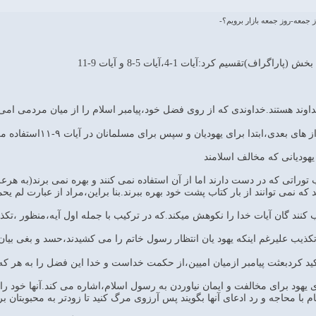
جمعه-روز جمعه بازار برويم؟-
اف)تقسیم کرد:آیات 1-4،آیات 5-8 و آیات 9-11
ند هستند.خداوندی که از روی فضل خود،پیامبر اسلام را از میان مردمی امی بران
عدی،ابتدا برای یهودیان و سپس برای مسلمانان در آیات ۹-۱۱استفاده می کند.
 کتاب توراتی که در دست دارند اما از آن استفاده نمی کنند و بهره نمی برند(به 
که نمی توانند از بار کتاب پشت خود بهره ببرند.بنا براین،مراد از عبارت لم ی
کنند گان آیات خدا را نکوهش میکند.که در ترکیب با جمله اول آیه،منظور ،ت
ذیب علیرغم اینکه یهود یان انتظار رسول خاتم را می کشیدند،حسد و بغی بیان شد
اکید کردبعثت پیامبر ازمیان امیین،از حکمت خداست و خدا این فضل را به هر ک
نه های یهود برای مخالفت و ایمان نیاوردن به رسول اسلام،اشاره می کند.آنها خود را
م با محاجه و رد ادعای آنها بگویند پس آرزوی مرگ کنید تا زودتر به محبوبتان بر