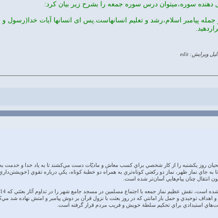
 دهنده سوره،میتوان درس سوره جمعه را بشرح زیر بیان کرد:
 جمله پیامبر اسلام،رشد و تعلیم انسانهاست.پس ای انسانها آیات خدا(رسول و قر
اردهید.
لیل ویرایش: edit
سيحيان روز يكشنبه را از كار شخصي براي كسب معاش و ماديّات دست مي‌كشند تا به ياد خدا و خدمت به 
ه جاي نماز ظهر، نماز دو ركعتي كوتاه‌تري به همراه دو خطبة كوتاه، يكي درباره تقوي [خويشتن‌داري و
ون انتقال چنان پيام‌هايي آسان‌تر شده است.
اهداف توحيدي و حمل بار امانتي كه در روز بعثت با نزول قرآن بر دوش پيامبر و امتش نهاده شد مي‌كنن
مت‌هاي استبدادي براي تحكيم سلطة خويش و فريب مردم قرار گرفته است.