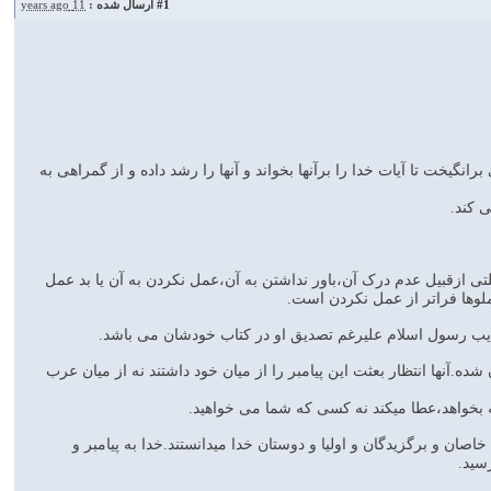
#1
ارسال شده :
11 years ago
گیخت تا آیات خدا را برآنها بخواند و آنها را رشد داده و از گمراهی به
هرعلتی ازقبیل عدم درک آن،باور نداشتن به آن،عمل نکردن به آن یا بد عمل
حملوها فراتر از عمل نکردن است.
کذیب رسول اسلام علیرغم تصدیق او در کتاب خودشان می باشد.
ه.آنها انتظار بعثت این پیامبر را از میان خود داشتند نه از میان عرب
ه بخواهد،عطا میکند نه کسی که شما می خواهید.
 خاصان و برگزیدگان و اولیا و دوستان خدا میدانستند.خدا به پیامبر و
سید.