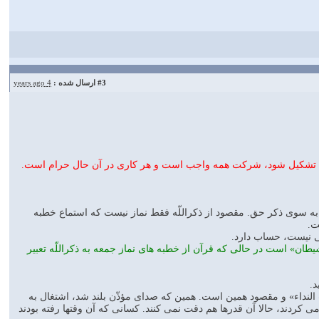
#3
ارسال شده :
4 years ago
هد، تشكیل شود، شركت همه واجب است و هر كاری در آن حال حرام است.
تابید به سوی ذكر حق. مقصود از ذكراللّه فقط نماز نیست كه استماع خطبه
ت.
وچكی نیست، حساب دارد.
ن» است در حالی كه قرآن از خطبه های نماز جمعه به ذكراللّه تعبیر
د.
 النداء» و مقصود همین است. همین كه صدای مؤذّن بلند شد، اشتغال به
 كردند، حالا آن قدرها هم دقت نمی كنند. كسانی كه آن وقتها رفته بودند