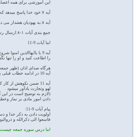
این آموزشی برای همه اعصار ا
آیه ۷:خود خدا پاسخ میدهد که البته آنها هر گز آرزوی مرگ نمی کنند چون خودشان میدانند که چکاره اند و چه کرده اند و این ادعایشان نادرست است.
آیه ۸:به یهودیان هشدار می دهد که اگر خودتون هم آروزی مرگ نکنید ،بالاخره مرگتان فرا میرسد و در آنجا خداوند،آنهارا به همه اعمالشان آگاه و مجازات میکند.
جمع بندی آیات ۱-۸:ارسال رسل باهدف هدایت مردم ،از فضل خداست. یهودیانی که پیامبر اسلام را تکذیب میکنند،مورد نکوهش خدا هستند.
اما آیات 9-11
آیه 9 با یاایهاالذین ام
را اطاعت کنید و او را تنها نگذ
هرگاه صدای اذان (ظهر جمعه)ر
آیه 10 در ادامه خطاب قبلی به مسلمانان متذکر میشود که شما میتوانید پس از اتمام نماز ،دوباره به طلب روزی و ادامه کار خود بروید.
آیه 11 ضمن نکوهش از کا
لهو وتجارت یادآور میشود .
(لازم به توضیح است در این آ
دادن امور مادی بر نماز وخ
پیام آیات 9-11:
اولویت دادن به ذکر خدا و دس
فاسعوا الی ذکرالله و ذروالبیع
اما درس سوره جمعه چیست