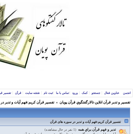
انجمن
عناوین فعال
جستجو
کمک
ورود
تماس با ما
ثبت نام
نقشه سایت
قرآن
تفسیر قر
تفسير و‌ تدبر قرآن انلاين-تالارگفتگوي قرآن پویان
»
تفسير قرآن كريم:فهم آيات و تدبر در
تفسير قرآن كريم:فهم آيات و تدبر در سوره های قرآن
تدبر و فهم قرآن براي همه
(1 نفر در حال مشاهده)