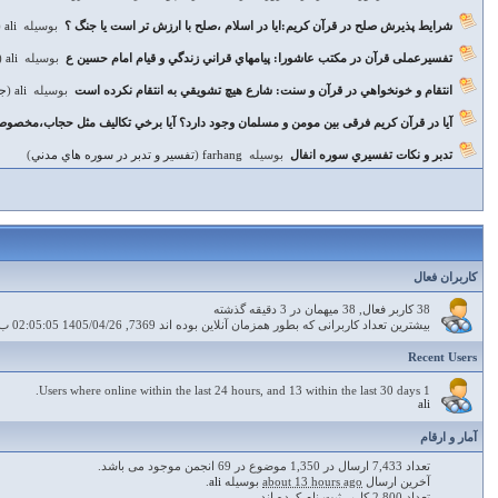
شرايط پذيرش صلح در قرآن كريم:ايا در اسلام ،صلح با ارزش تر است يا جنگ ؟
بوسیله
ali
(
تفسیرعملی قرآن در مکتب عاشورا: پيامهاي قراني زندگي و قيام امام حسين ع
بوسیله
ali
(
انتقام و خونخواهي در قرآن و سنت: شارع هيچ تشويقي به انتقام نكرده است
بوسیله
ali
(
جن
آیا در قرآن کریم فرقی بین مومن و مسلمان وجود دارد؟ آيا برخي تكاليف مثل حجاب،مخصو
تدبر و نكات تفسيري سوره انفال
بوسیله
farhang
(
تفسير و تدبر در سوره هاي مدني
)
کاربران فعال
38 کاربر فعال, 38 میهمان در 3 دقیقه گذشته
بیشترین تعداد کاربرانی که بطور همزمان آنلاین بوده اند 7369, 1405/04/26 02:05:05 ب.ظ.
Recent Users
1 Users where online within the last 24 hours, and 13 within the last 30 days.
ali
آمار و ارقام
تعداد 7,433 ارسال در 1,350 موضوع در 69 انجمن موجود می باشد.
آخرین ارسال
about 13 hours ago
بوسیله
ali
.
تعداد 2,800 کاربر ثبت نام کرده اند.