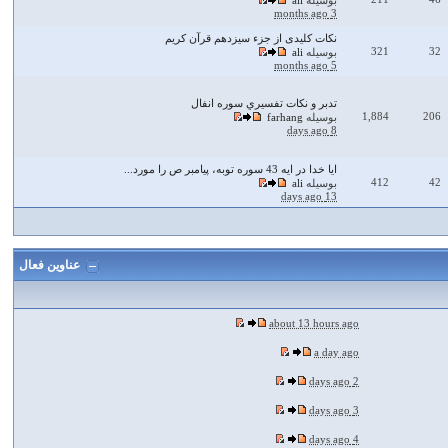
بوسیله
ali
3 months ago
نکات کلیدی از جزء سیزدهم قرآن کریم
321
32
بوسیله
ali
5 months ago
تدبر و نكات تفسيري سوره انفال
1,884
206
بوسیله
farhang
8 days ago
ايا خدا در ايه 43 سوره توبه، پيامبر ص را مورد...
412
42
بوسیله
ali
13 days ago
عناوین فعال
about 13 hours ago
a day ago
2 days ago
3 days ago
4 days ago