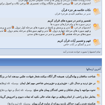
آيات،روايات،جملات بزرگان و روش ها و نكات عمومي سازي فهم قرآن
انجمنهای فرعی:
بررسي اعتبار و جايگاه روايات تفسيري
,
برخي نكات و اصول براي ف
نکات خلاصه هر جزء قرآن
تدبر در مفاهیم کلیدی هرجزء قران
تفسير و تدبر در سوره های قران كريم
درس سوره ها و پيام فرازهاي سوره ها
انجمنهای فرعی:
تدبر و پرسش و پاسخ در سوره هاي مرحله اول نزول
,
تدبر و پرس
و فهم سوره هاي مرحله چهارم نزول
,
تدبر و فهم سوره‌هاي مرحله پنجم نزول
,
تدب
سوره‌هاي مرحله هشتم
,
تفسير و تدبر در سوره هاي مدني
فهم و تفسير آيات قرآن كريم
تدبر و گفتگو در آیات خاص
تمام انجمنها را بصورت خوانده شده در آیند
آخرین ارسالها
شناخت منافقان و بهانه‌گيران: هميشه اگر آنگاه ميكنند،شعار شهادت طلبي ميدهند اما در بزن
در حق تردید و جدال نکن : حق‌پذيري و حق‌پرستي شاخص مهم اهل ايمان
بوسیله
ali
(
وظايف
نحوه مواجهه با پيمان شكنان و نقض كنندگان پيمان هاي صلح
بوسیله
ali
(
جنگ و جهاد و دفاع
بخاطر دنیا و راحتی، از انجام وظایف و جهاد شانه خالی نکنید که تبعات دنیوی و اخرویش گریبا
شكسته شدن ركورد حداكثر بازديد روزانه از سايت قرآن پويان
بوسیله
ali
(
رو یدادها
)