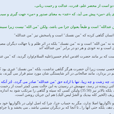
 دو است از محضر علم، قدرت، عدالت و رحمت ربانى،
ى پاى «من» پيش مى آيد، كه «عند» به معناى صدور و «من» جهت گيرى و سبب 
ن عندالله" است و طبعاً بعنوان جزا مى باشد، ولكن "من الله" نيست زيرا سبب
نسان گناهى كرده كه "من نفسك" است و پاسخش نيز "من عندالله"
 نه "من الله" است و نه "من نفسك" بلكه در اثر ظلم و يا جهالت ديگران م
است و نه خودى و هر دو در برابر "من عندالله"اند
ست كه بر مانند حضرت اقدس امام حسين(عليه السلام)وارد گرديد، كه "من عند
صى نيست زيرا آن حضرت هرگز گناهى نداشت، بلكه "من نفسك" غيرى بود كه ظ
 در بردارد، مانند صالحانى در اثر شايستگى شان مورد ستم قرار مى گيرند، بن
 چه زشت و چه زيبا، تنها با اراده حق "من عندالله" صادر مى گردد، جُز آ
ده برابر پاداش داده مى شود، بلكه بالاتر نيز (35:50) وليكن كسى كه سيئه و گ
يف (الخير كله بيديك و الشرّ ليس اليك) هم اين جريان روشن است،
ناگواريها اصلا ندارد، مگر به حساب جزا، چرا كه اصل اولى در ناگواريها خود مكل
دهد، بلكه حتى آنها را ـ تا آنجا كه بر ديگران ستمى نباشد ـ مى بخشد و يا جز