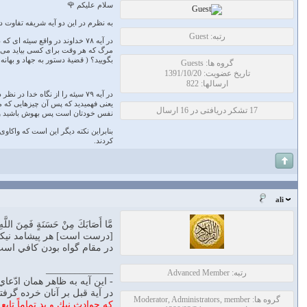
سلام علیکم 🌹
به نظرم در این دو آیه شریفه تفاوت د
رتبه: Guest
در آیه ۷۸ خداوند در واقع سی
مرگ که هر وقت برای کسی بیاید می آ
بگویید؟ ( قضیۀ دستور به جهاد و بهانه گیری م
گروه ها: Guests
تاریخ عضویت: 1391/10/20
ارسالها: 822
در آیه ۷۹ سیئه را از نگاه خد
یعنی فهمیدید که پس آن چیزهایی که 
17 تشکر دریافتی در 16 ارسال
نفس خودتان است پس بهوش باشید و از پیامبر
بنابراین نکته دیگر این است که واکاو
کردند.
ali
مَّا أَصَابَكَ مِنْ حَسَنَةٍ فَمِنَ اللَّهِ
[درست است] هر پيشامد نيكويي
در مقام گواه بودن كافي است
______________
رتبه: Advanced Member
- اين آيه به ظاهر همان ادّعا
در آية قبل بر آنان خرده گرفت
گروه ها: Moderator, Administrators, member
كه حوادث نيك و بد تماماً تاب