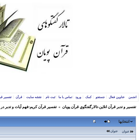
انجمن
عناوین فعال
جستجو
کمک
ورود
تماس با ما
ثبت نام
نقشه سایت
قرآن
تفسیر قر
تفسير و‌ تدبر قرآن انلاين-تالارگفتگوي قرآن پویان
»
تفسير قرآن كريم:فهم آيات و تدبر در
انتخابها
عنوان
عنوان