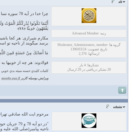
ali
چرا خدا در آيه 78 سوره نسا همه خوب و بدها را منسوب به خودش كرده اما در ايه 79 خوبي ها را به خودش و بدي ها را به انسان ها نسبت داده است؟
أَيْنَمَا تَكُونُوا يُدْرِكْكُمُ الْمَوْتُ وَ
يَفْقَهُونَ حَدِيثًا ﴿۷۸﴾
رتبه: Advanced Member
مکارم شیرازی: هر كجا باشيد 
برسد مي‏گويند از ناحيه تو ا
گروه ها: Moderator, Administrators, member
تاریخ عضویت: 1390/03/24
مَا أَصَابَكَ مِنْ حَسَنَةٍ فَمِنَ اللَّه
ارسالها: 2,376
فولادوند: هر چه از خوبيها ب
تشکرها: 4 بار
29 تشکر دریافتی در 29 ارسال
كلمات كليدي:حسنه سيئه بدي خوبي خد
ویرایش بوسیله کاربر
8 months ago
|
admin
مرحوم ايت الله صادقي تهران
"در دو آيه 
ناحيه پيامبر(صلى الله عليه