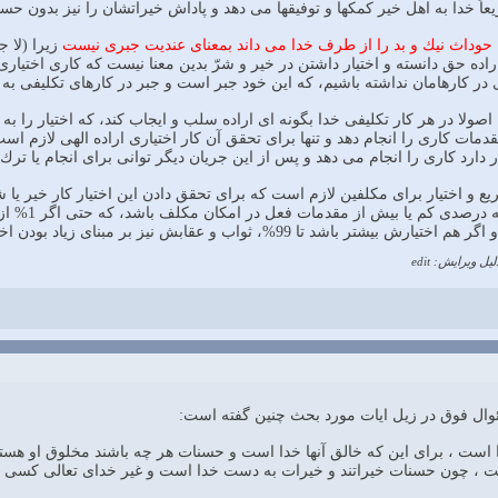
يعاً خدا به اهل خير كمكها و توفيقها مى دهد و پاداش خيراتشان را نيز بدون ح
كه حوداث نيك و بد را از طرف خدا مى داند بمعناى عنديت جبرى نيست
زيرا (لا ج
ه حق دانسته و اختيار داشتن در خير و شرّ بدين معنا نيست كه كارى اختيارى
در كارهامان نداشته باشيم، كه اين خود جبر است و جبر در كارهاى تكليفى به
ولا در هر كار تكليفى خدا بگونه اى اراده سلب و ايجاب كند، كه اختيار را به ك
ت كارى را انجام دهد و تنها براى تحقق آن كار اختيارى اراده الهى لازم است، 
ر دارد كارى را انجام مى دهد و پس از اين جريان ديگر توانى براى انجام يا ترك 
ع و اختيار براى مكلفين لازم است كه براى تحقق دادن اين اختيار كار خير يا شرّ 
ا 99%، ثواب و عقابش نيز بر مبناى زياد بودن اختيارش بيشتر است."
لیل ویرایش: edit
ال فوق در زيل ايات مورد بحث چنين گفته است:
است ، براى اين كه خالق آنها خدا است و حسنات هر چه باشند مخلوق او هستند،
است ، چون حسنات خيراتند و خيرات به دست خدا است و غير خداى تعالى كسى م