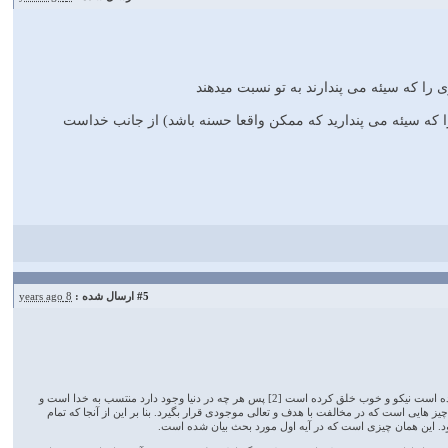
را که سیئه می پندارید که ممکن واقعا حسنه باشد) از جانب خداست
#5
ارسال شده :
8 years ago
1. از آیات دیگر قرآن استفاده می شود همه چیز را اعم از آنهایی که ما بدی یا خوبی می دانیم خدا خلق کرده [1] و هر چیز را هم که خلق کرده است نیکو و خوب خلق کرده است [2] پس هر چه در دنیا وجود دارد منتسب به خدا است و
 هایی است که در مخالفت با هدف و تعالی موجودی قرار بگیرد. بنا بر این از آنجا که تمام
د. این همان چیزی است که در آیه اول مورد بحث بیان شده است.