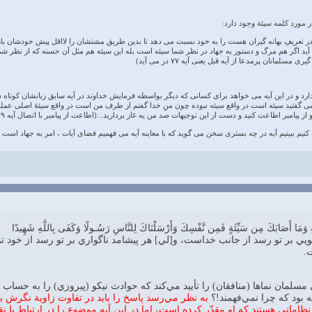
ر مورد کلمه سیئة وجود دارد:
ئه ای که در تعریفِ بهانه گیران هست را به خود نسبت می دهد تا بدین طریق مشتشان را لااقل پیش خودش
ید اگر هم مرگ و دستور به جهاد در نظر شما سیئه است بله این سیئه هم مثل آن حسنه که از نظر 
سلمانان پرمدعا از آیه قبل یعنی آیه ۷۷ در می آید)
ا در نظر دارد و در این آیه می خواهد برای کسانی که دیگر بواسطه فرمایش خداوند در آیه سابق زبانشان 
می گفتید سیئه است در واقع سیئه نبوده چون منِ خدا گفتم از طرف من است در واقع سیئۀ اصلی عملک
 اطاعت کنید و دست از این توجیهات صد من یه غاز بردارید...(اطاعت از پیامبر با اتصال آیه ۷۹ به ۸۰ در می آید).
ی کنیم ببینیم آیه در چه بستری سخن می گوید که با معاینه آیه می فهمیم فضای آیات ، امر به جهاد اس
 وَمَا أَصَابَكَ مِن سَيِّئَةٍ فَمِن نَّفْسِكَ وَأَرْسَلْنَاكَ لِلنَّاسِ رَسُـولًا وَكَفَى بِاللَّهِ شَهِيدًا
 بر تو رسد از جانب خداست، و[لي] هر پيشامد ناگواري بر تو رسد از خود توس
.
ي مسلمان نماها (منافقان) را تأييد مي‌كند كه حوادث نيكو (پيروزي) را به حساب
ه بود كه چرا نمي‌فهمند!؟
به نظر مي‌رسد پاسخ را بايد در تفاوت زاوية نگرش ب
ع نظاماتي هستند كه او مقدّر كرده است، اما در اين آيه موضوع را در ارتباط ب