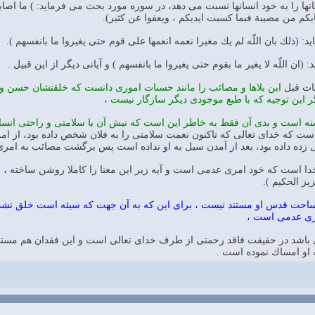
انها را به خود انسانها نسبت مى دهد، در سوره مورد بحث مى فرمايد: ) ما اص
كم من مصيبة فبما كسبت ايديكم ، ويعفوا عن كثير).
د: (ذلك بان اللّه لم يك مغيرا نعمه انعمها على قوم حتى يغيروا ما بانفسهم ).
(ان اللّه لا يغير ما بقوم حتى يغيروا ما بانفسهم ) و آياتى ديگر از اين قبيل .
ات قبل
اين بلاها و مصائب را مانند حسنات امورى دانست كه خلقتشان حسن و 
گر اين توجيه كه با طبع موجودى ديگر سازگار نيست
،
 است و بدى آن فقط به خاطر اين است كه نيش آن با سلامتى و راحتى انسان
ست كه خداى تعالى كه تاكنون نعمت سلامتى را به فلان شخص داده بود، از امرو
 زده داده بود، بعد از آمدن سيل به او نداده است پس برگشت مصائب به ام
 خدا است كه خود امرى عدمى است و آيه زير اين معنا را كاملا روشن ساخته ، مى
يز الحكيم ).
ه ساحت قدس او مستند نيست ، براى اين كه به آن جهت كه سيئه است خلق نشد
رى عدمى است ،
 اى باشد در حقيقت فاقد رحمتى از طرف خداى تعالى است و اين فقدان هم مستن
 او امساك نموده است .