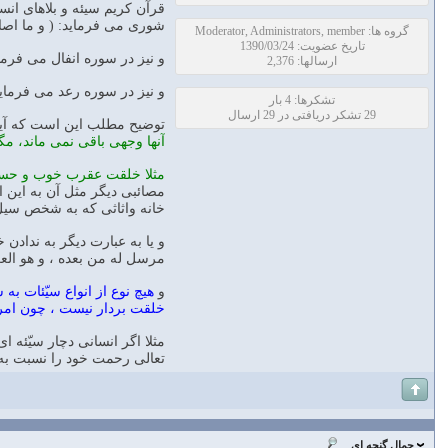
قرآن كريم سيئه و بلاهاى انس
شورى مى فرمايد: ( و ما اصاب
گروه ها: Moderator, Administrators, member
تاریخ عضویت: 1390/03/24
و نيز در سوره انفال مى فرماي
ارسالها: 2,376
و نيز در سوره رعد مى فرمايد: 
تشکرها: 4 بار
29 تشکر دریافتی در 29 ارسال
توضيح مطلب اين است كه آي
آنها وجهى باقى نمى ماند، م
مثلا خلقت عقرب خوب و حسنه
مصائبى ديگر مثل آن به اين ا
خانه واثاثى كه به شخص سيل
و يا به عبارت ديگر به ندادن
مرسل له من بعده ، و هو العز
و
هيچ نوع از انواع سيّئات ب
خلقت بردار نيست ، چون ام
مثلا اگر انسانى دچار سيّئه
تعالى رحمت خود را نسبت به
جمال گنجه ای