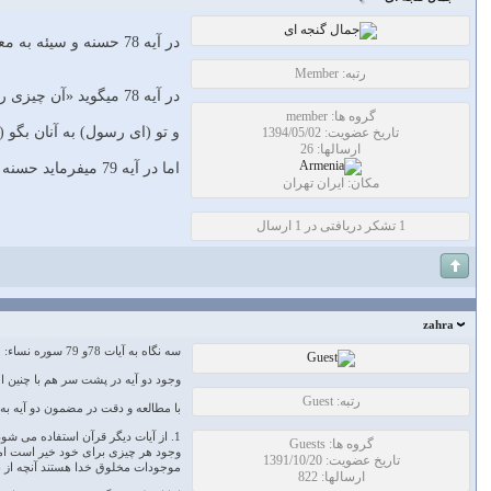
در آیه 78 حسنه و سیئه به معنی اصطلاحی آمده و در آیه بعد به معنی واقعی
رتبه: Member
در آیه 78 میگوید «آن چیزی را که حسنه می پندارند» از جانب خدا تلقی میکنند (نه از جانب رسول) و آن چیزی را که سیئه می پندارند به تو نسبت میدهند
گروه ها: member
و تو (ای رسول) به آنان بگو
تاریخ عضویت: 1394/05/02
ارسالها: 26
اما در آیه 79 میفرماید حسنه واقعی از جانب خداست و سیئه واقعی از جانب انسان است
مکان: ایران تهران
1 تشکر دریافتی در 1 ارسال
zahra
سه نگاه به آيات 78و 79 سوره نساء:
وجود دو آیه در پشت سر هم با چنین اخ
رتبه: Guest
با مطالعه و دقت در مضمون دو آیه به چ
گروه ها: Guests
وجود هر چیزی برای خود خیر است اما ب
تاریخ عضویت: 1391/10/20
موجودات مخلوق خدا هستند آنچه از ب
ارسالها: 822