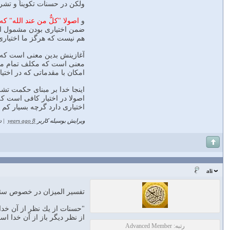
ولكن در حسنات تكويناً و تشر
و
اصولا "كلٌّ من عند الله" 
ضمن اختيارى بودن مشمول اراد
هم نيست كه هرگز ما اختيارى 
آغازينش بدين معنى است كه اص
معنى است كه مكلف تمام مقدما
امكان با مقدماتى كه در اختيا
اينجا خدا بر مبناى حكمت تشري
اختيارى دارد گرچه بسيار كم و اگر هم اختيارش بيشتر باشد ت
ویرایش بوسیله کاربر
8 years ago
|
د
ali
تفسير الميزان در خصوص سئو
"حسنات از يك نظر از آن خدا 
از نظر ديگر باز از آن خدا 
رتبه: Advanced Member