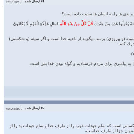
#1
ارسال شده :
8 years ago
ِّئَةٌ يَقُولُوا هَذِهِ مِنْ عِنْدِكَ
قُلْ كُلٌّ مِنْ عِنْدِ اللَّهِ
فَمَالِ هَؤُلَاءِ الْقَوْمِ لَا يَكَادُونَ
حسنة (و پيروزي) برسد مي‏گويند از ناحيه خدا است و اگر سيئة (و شكستي)
رك كنند.
ا به پيامبرى براى مردم فرستاديم و گواه بودن خدا بس است
#2
ارسال شده :
8 years ago
ر باره كسانى است كه تمام حوداث خوب را از طرف خدا و تمام حوداث بد را از
 بعنوان جزا از طرف خداست،