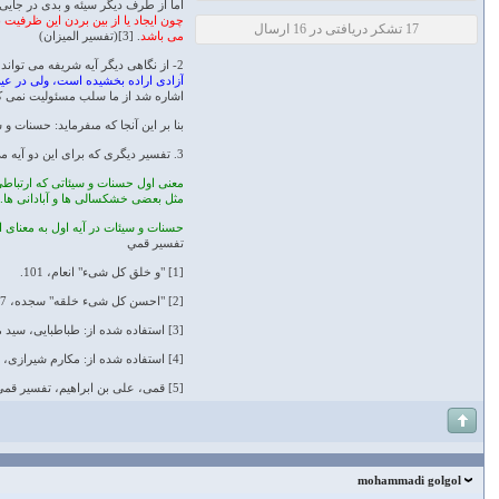
اما از طرف دیگر سیئه و بدی در جایی
چون ایجاد یا از بین بردن این ظرفیت 
17 تشکر دریافتی در 16 ارسال
می باشد
. [3](تفسير الميزان)
2- از نگاهی دیگر آیه شریفه می تواند اشاره به این مطلب داشته باشد که
آزادى اراده بخشیده است، ولى در عین 
اشاره شد از ما سلب مسئولیت نمى ‏
بنا بر این آنجا که مى‏فرماید: حسنات و س
3. تفسیر دیگرى که براى این دو آیه می توان داشت و در اخبار اهل بیت (ع) نیز به آن اشاره شده است [5] اینست که حسنات و سیئات، در قرآن به دو معنی است:
معنی اول حسنات و سیئاتی که ارتباطی 
مثل بعضی خشکسالی ها و آبادانی ها.
حسنات و سیئات در آیه اول به معنای 
تفسير قمي
[1] "و خلق کل شیء" انعام، 101.
[2] "احسن کل شیء خلقه" سجده، 7.
[3] استفاده شده از: طباطبایی، سید محمد حسین، المیزان فی تفسیر القرآن، مترجم: موسوی همدانی، سید محمد باقر، ج 5 ص 10، دفتر انتشارات اسلامی جامعه مدرسین حوزه علمیه قم، قم، 1417 ق .
[4] استفاده شده از: مکارم شیرازی، ناصر، تفسیر نمونه، ج ‏4، ص 22، دار الکتب الاسلامیه، تهران، 1374 ش.
[5] قمی، علی بن ابراهیم، تفسیر قمی، ج1 ص 144، موسسه دار الکتاب، قم، 1404 ق.
mohammadi golgol