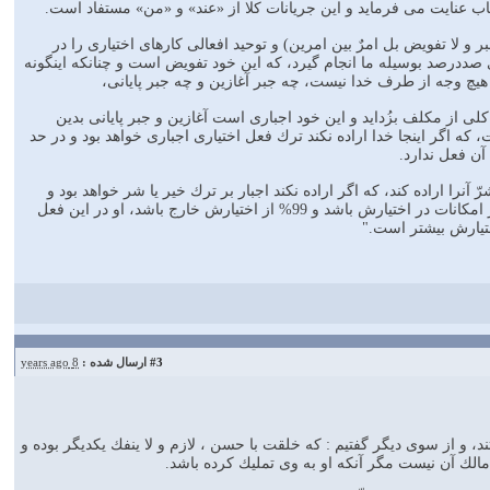
ساب عنايت مى فرمايد و اين جريانات كلا از «عند» و «من» مستفاد است.
بر و لا تفويض بل امرٌ بين امرين) و توحيد افعالى كارهاى اختيارى را در
 صددرصد بوسيله ما انجام گيرد، كه اين خود تفويض است و چنانكه اينگونه
 هيچ وجه از طرف خدا نيست، چه جبر آغازين و چه جبر پايانى،
لى از مكلف بزُدايد و اين خود اجبارى است آغازين و جبر پايانى بدين
كه اگر اينجا خدا اراده نكند ترك فعل اختيارى اجبارى خواهد بود و در حد
آن فعل ندارد.
آنرا اراده كند، كه اگر اراده نكند اجبار بر ترك خير يا شر خواهد بود و
اصولا در اختيار كافى است كه درصدى كم يا بيش از مقدمات فعل در امكان مكلف باشد، كه حتى اگر 1% از امكانات در اختيارش باشد و 99% از اختيارش خارج باشد، او در اين فعل
#3
ارسال شده :
8 years ago
 و از سوى ديگر گفتيم : كه خلقت با حسن ، لازم و لا ينفك يكديگر بوده و
الك آن نيست مگر آنكه او به وى تمليك كرده باشد.