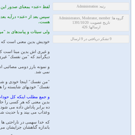
رتبه: Administration
لفظ «عند» بمعناى صدور اين
سپس بعد از «عند» درآيه بعد
گروه ها: Administrators, Moderator, member
هست،
تاریخ عضویت: 1391/10/20
ارسالها: 426
ولى سيئات و پيامدهاى بد "م
9 تشکر دریافتی در 9 ارسال
خوديش بدين معنى است كه ا
و غيرى اش بدين مبنا است كه
ديگرانند كه "من نفسك" غيرى 
و نمونه بارز دومى مصائبى ا
نمى شد.
"من نفسك" اينجا خودى و شخ
نفسك" خوديهاى شايسته را هم
و جمع مطلب اينكه كل حوداث،
وعذاب مى بيند و با حديث شر
كه خدا سهمى در ناراحتى ها و 
باندازه گناهشان جزايشان مى 