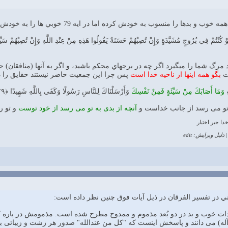
لَوْ كُنْتُمْ فِي بُرُوجٍ مُشَيَّدَةٍ وَإِنْ تُصِبْهُمْ حَسَنَةٌ يَقُولُوا هَذِهِ مِنْ عِنْدِ اللَّهِ وَإِنْ تُصِبْهُمْ سَي
مرگ شما را مي‏گيرد اگر چه در برجهاي محكم باشيد، و اگر به آنها (منافقان) 
ست
بگو همه اينها از ناحيه خدا است
پس چرا اين جمعيت حاضر نيستند حقايق را د
ِ
وَمَا أَصَابَكَ مِنْ سَيِّئَةٍ فَمِنْ نَفْسِكَ
وَأَرْسَلْنَاكَ لِلنَّاسِ رَسُولًا وَكَفَى بِاللَّهِ شَهِيدًا ﴿۷۹﴾
ه تو مى ‏رسد از جانب خداست و
آنچه از بدى به تو مى ‏رسد از خود توست
و تو ر
ا جبر اختيار
دلیل ویرایش: edit
ي در تفسير الفرقان در ذيل آيات فوق چنين نظر داده است:
78 و 79 جريان حوداث خوب و بد در دو بُعد مذموم و ممدوح مطرح شده است. مذمومش د
 وآله) مى دانند و پاسخش اينست كه "كل من عندالله" صدور هر زشت و زيبائى