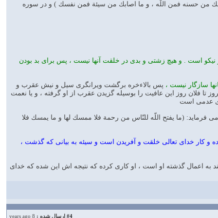
ابك من حسنه فمن اللّه ، و ما اصابك من سيئة فمن نفسك ) و در سوره
نيكو است . و هيچ زشتى و بدى در خلقت آنها نيست ، پس براى بد بودن
ها سازگار نيست ،
پس بالاءخره برگشت ويرانگرى سيل و نيش عقرب و
ز تا فلان روز اين عافيت را بوسيله گزيدن عقرب از او گرفته ، و يا نعمت
رى عدمى است
 فرمايد: (ما يفتح اللّه للنّاس من رحمة فلا ممسك لها و ما يمسك فلا
ه و كار خداى تعالى خلقت و آفريدن است و سيئه به بيانى كه گذشت ،
د به اعمال گذشته او است ، او كارى كرده كه نتيجه اش اين شده كه خداى
#4
ارسال شده :
8 years ago