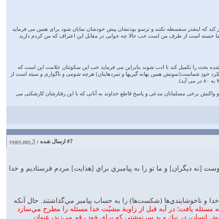
ان باز کند که اینقدر سفسطه نکنند و ترسو بودنشان پیش خودشان نمایان شود برای همین می فرماید
شما حسنه است از طرف من است خب حالا چه جوابی در مقابل این اعتراف که من کردم دارید
کوتاه شده بحث را تکمیل کند تا ادب شوند بنابراین می فرماید خب این سکوتتان علامت این است که
رد خودِ شماست(نمونش همین بهانه گیریها و تمردهایتان) هرچه شومی و ناگواری و سیئه است از
ت و واکنش برخی مسلمانان مدعی و پاسخ قاطع خداوند به آنانی که با این رفتارشان کارشکنی می
#7
ارسال شده :
3 years ago
ت [نه ديگران] و ما تو را به پيامبري براي [هدايت] مردم فرستاديم و خدا
 خدا و ناخوشايندي‌ها (شكست‌ها) را به حساب پيامبر مي‌گذاشتند. حال آنكه
ه مسئله يافت؛ در آيه قبل از زاوية مشيّت خدا مسئله را مطرح مي‌سازد
ا نقش انسان، در نيك و بد سرنوشتي كه براي خود رقم مي‌زند، عنوان