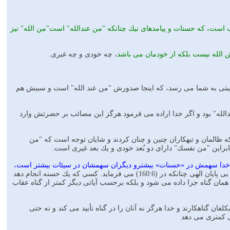
است، كه حسنات و پيامدهاى نيك چنانكه "من عندالله" است"من الله" نيز
ش الله نيست بلكه از خودمان مى باشد
، چه خودى و چه غيرى.
صيبتى به شما مى رسد، كه اينجا صدورش "من عند الله" است و سببش هم
الله" بود و اگر خدا اراده مى فرمود هرگز اين مصائب بر حضرتش وارد
المان و تبهكاران چنين و چنان كردند و شايان توجه است كه "من
ابراين "من نفسك" داراى دو بُعد خودى و يك بعد غيرى است.
نكه خدا سهمش در «حسنات» بيشترو ديگران سهمشان در سيئات بيشتر است،
بدين معنى كه هر كسى را حالتى زيبنده در رسد، سهمش در رسيدن به اين حالت بسى كمتر است از رحمت بى پايان الهى چنانكه در (160:6) مى فرمايد. كسى كه يك حسنه انجام دهد
ناهى را مرتكب شود به اندازه همان گناه جزا داده مى شود و بلكه برحسب آياتى ديگر كمتر از گناه عقاب
فان گناهكارند و خدا هرگز نه آنان را در گناه تأييد مى كند و نه حتى
اى كمترى مى دهد