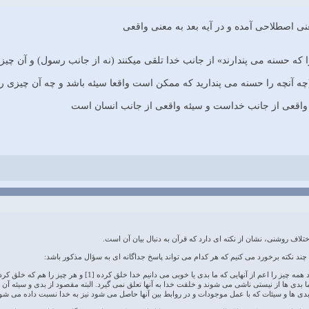
 (چه آنچه را حسنه می پندارید که ممکن است واقعا سیئه باشد و چه آن چیزی 
تلاف روشنی، نشان از نکته ای دارد که قرآن به دنبال بیان آن است.
ند نکته برخورد مى ‏کنیم که هر کدام مى‏ تواند پاسخ جداگانه ‏اى به سؤال مذکور باشد:
دی ها از نیستی ناشی می شوند و خلقت خدا به آنها تعلق نمی گیرد. البته مقصود از بدی و سیئه آن چیز
دی ها و سیئات که با عمل موجودات و در روابط بین آنها حاصل می شود نیز به خدا نسبت داده می شو