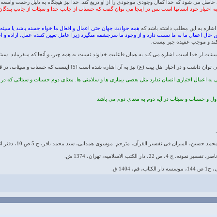
 حاصل می شود که خدا کمال وجودی موجودی را از او دریغ کند. خدا نیز هیچگاه به دلیل رحمت واسعه 
به اختیار خود انسانها است پس در اینجا می توان گفت که حسنات از جانب خدا و سیئات از جانب بندگا
همه حوادث جهان حتى اعمال و افعال ما خواه حسنه باشد یا سیئه، 
حال اعمال ما به ما نسبت دارد و از وجود ما سرچشمه مى‏گیرد زیرا عامل تعیین کننده عمل، اراده و ا
کند و موجب عقیده جبر نیست.
یئات از خدا است، اشاره مى ‏کند به همان فاعلیت خداوند نسبت به همه چیز، و آنجا که مى‏فرماید: سیئات از شما 
به اعمال اختیاری انسان ندارد مثل بعضی بیماری ها و سلامتی ها. معنای دوم حسنات و سیئاتی که در نت
اول و حسنات و سیئات در آیه دوم به معنای دوم می باشد