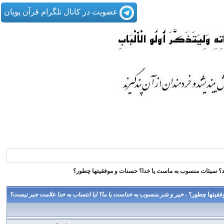
عضویت در کانال تلگرام قرآن پویان
خير و شر منسوب به خداست يا ما؟ ايا انتساب به خدا علامت جبر نيست؟