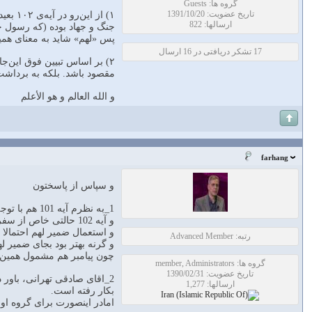
گروه ها: Guests
تاریخ عضویت: 1391/10/20
۱) از
ارسالها: 822
جنگ و جهاد بوده (که رسول خ
پس «لهم» شاید به معنای همین
17 تشکر دریافتی در 16 ارسال
۲) بر اساس تبیین فوق این‌ج
مقصود باشد. بلکه به برداشت
و الله العالم و هو الأعلم
farhang
و سپاس از پاسختون
1_به نظرم آیه 101 هم با توجه به آخرش که ترس از دشمنان کافر را بیان می‌کند، در بیان حکم قصر صلات در جهاد است نه هر سفری.
و آیه 102 حالتی خاص از سفر جنگی و نماز آنرا بیان می‌کند که پیامبر، امام جماعت باشد
و استعمال ضمیر لهم احتمالا 
رتبه: Advanced Member
و گرنه بهتر بود بجای ضمیر ل
چون پیامبر هم مشمول همین ت
گروه ها: member, Administrators
تاریخ عضویت: 1390/02/31
2_اقای صادقی تهرانی، باور 
ارسالها: 1,277
بکار رفته است.
امادر اینصورت برای گروه او