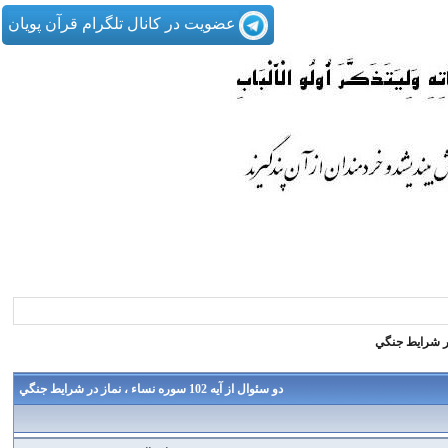
عضویت در کانال تلگرام قرآن پویان
دو سئوال از آيه 102 سوره نساء ، نماز در شرايط جنگي