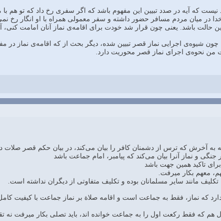
 این‌رو در آیه‌ی ۱۰۲ بعید نیست که آیه در صدد تبیین این مفهوم باشد که اگر سفری رخ داد
دا در میان مردم مسافر حضور داشته و سفر معمولی همراه با او انگار رخ نمی
 حالت باشد. یعنی چون قرار شد خودت برای اقامه‌ی نماز آنان امامت کنی، آنان
ا چون شیوه‌ی اجرایی نماز قصر تبیین شده، دیگر بحث از که اقامه‌ی نماز در مفه
 من نحوه‌ی اجرای نماز قصر محوریت دارد.
برای تاکید همین جهت باشد
هم، معهم بکار ميرفت.
کلیف مانند سایر مسلمانان بوده و تکلیف متفاوتی از دیگران نداشته است.
دارد که نماز، فقط به جماعت است و اقامه صلاة بر نماز جماعت با کیفیت کامل د
ل هم که فقط رکعت اول را به جماعت خوانده اند، باید تصلی بکار ميرفت نه تق