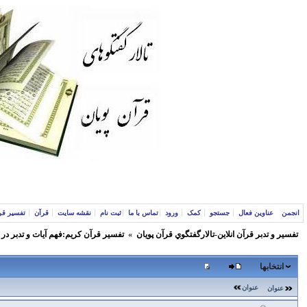
انجمن
عناوین فعال
جستجو
کمک
ورود
تماس با ما
ثبت نام
نقشه سایت
قرآن
تفسیر قر
تفسير و‌ تدبر قرآن انلاين-تالارگفتگوي قرآن پویان
»
تفسير قرآن كريم:فهم آيات و تدبر در
انتخابها
عنوان
عنوان