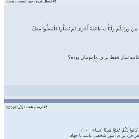
#1
ارسال شده :
about a month ago
ا مِنْ وَرَائِكُمْ وَلْتَأْتِ طَائِفَةٌ أُخْرَى لَمْ يُصَلُّوا فَلْيُصَلُّوا مَعَكَ
#2
ارسال شده :
29 days ago
انُوا لَكُمْ عَدُوًّا مُبِينًا (نساء: ۱۰۱)