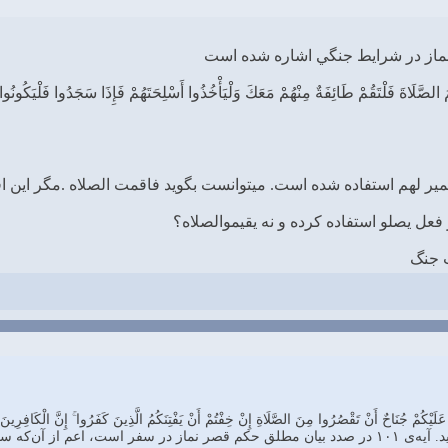
 الصَّلَاةَ فَلْتَقُمْ طَائِفَةٌ مِنْهُمْ مَعَكَ وَلْيَأْخُذُوا أَسْلِحَتَهُمْ فَإِذَا سَجَدُوا فَلْيَكُونُو
 جنگ
َيْكُمْ جُنَاحٌ أَنْ تَقْصُرُوا مِنَ الصَّلَاةِ إِنْ خِفْتُمْ أَنْ يَفْتِنَكُمُ الَّذِينَ كَفَرُوا ۚ إِنَّ الْكَافِرِينَ كَ
 برای امور شخصی باشد یا جهاد.