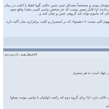
 که تو هم با مؤمنان بودی و مشخصاً مصداق عینی چنین حالتی گویا فقط یا اغلب در زمان
‌داده)، لذا قابل تصور نیست که جز شخص پیامبر کسی مقتدا واقع شود،
 که مأموم توأند باید گروهی چنین و چنان کنند و...
وم کلی نیست تا «یقیموا» که بر استمرار و کلیت برقراری نماز تأکید دارد،
#3
ارسال شده :
19 days ago
لالت دارد، لذا برای گروه دوم که رکعت اولشان با پیامبر نبوده، يصلوا
م.