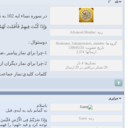
ali
در سوره نساء ايه 102 به نماز در شرايط جنگي اشاره شده است
وَإِذَا كُنْتَ فِيهِمْ فَأَقَمْتَ لَهُمُ
رتبه: Advanced Member
دوسئوال :
گروه ها: Moderator, Administrators, member
تاریخ عضویت: 1390/03/24
ارسالها: 2,374
1-چرا براي نماز پيامبر ،ضمير لهم استفاده شده است. ميتوانست بگويد فاقمت الصلاه .مگر اين اقامه نماز فقط براي مامومان بوده؟
2-چرا براي نماز ديگران از فعل يصلو استفاده كرده و نه يقيموالصلاه؟
تشکرها: 4 بار
29 تشکر دریافتی در 29 ارسال
كلمات كليدي:نماز جماعت
جزایری
باسلام
به گمانم باید به آیه‌ی قبل:
رتبه: Guest
وَإِذَا ضَرَبْتُمْ فِي الْأَرْضِ فَلَيْسَ عَل
توجه کرد و قید «لهم» را فهمید. آیه‌ی ۱۰۱ در صدد بیان مطلق حکم قصر نماز در سفر است، اعم از آن‌که سفر فرد