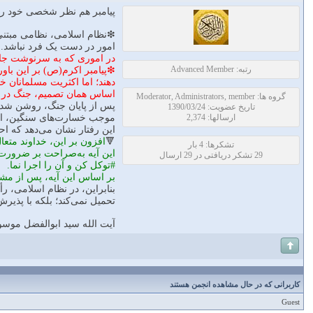
پیامبر هم نظر شخصی خود را
❇نظام اسلامی، نظامی مبتنی 
امور در دست یک فرد نباشد. 
در اموری که به سرنوشت جامع
رتبه: Advanced Member
❇پیامبر اکرم(ص) بر این باور
دهند؛ اما اکثریت مسلمانان خ
اساس همان تصمیم، جنگ در دا
گروه ها: Moderator, Administrators, member
پس از پایان جنگ، روشن شد ک
تاریخ عضویت: 1390/03/24
ارسالها: 2,374
موجب خسارت‌های سنگین، ا
این رفتار نشان می‌دهد که ا
🔻
افزون بر این، خداوند متعال 
تشکرها: 4 بار
این آیه به‌صراحت بر ضرورت مشو
29 تشکر دریافتی در 29 ارسال
#توکل کن و آن را اجرا نما.
بر اساس این آیه، پس از مشور
بنابراین، در نظام اسلامی، 
تحمیل نمی‌کند؛ بلکه با پذی
آیت الله سید ابوالفضل موسو
کاربرانی که در حال مشاهده انجمن هستند
Guest