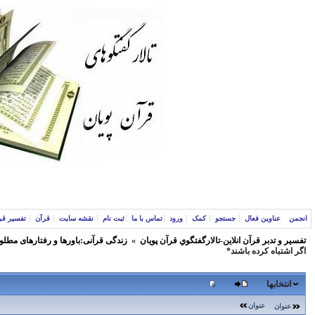
انجمن
عناوین فعال
جستجو
کمک
ورود
تماس با ما
ثبت نام
نقشه سایت
قرآن
تفسیر قر
تفسير و‌ تدبر قرآن انلاين-تالارگفتگوي قرآن پویان
»
زندگی قرآنی:باورها و رفتارهای مطلو
اگر اشتباه كرده باشند*
انتخابها
عنوان
عنوان