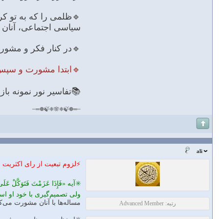
🔹ظلمى را كه به تو كردن
سياسى اجتماعى، آنان ر
🔹در كنار فكر و مشورت،
🔹ابتدا مشورت و سپس توكّل،
📚تفاسير نور نمونه باز
┄═❁🍃❈🌸❈🍃❁═┄
ali
⚡️لزوم تبعیت از رای اکثریت
ولی تصمیم‌گیری با خود او اس
مساله‌ها با آنان مشورت می‌ک
رتبه: Advanced Member