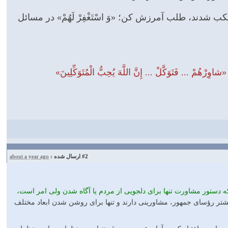
كب شدند، طلب آمرزش كن؛ «وَ اسْتَغْفِرْ لَهُمْ» در مسائل
َوَكَّلْ ... إِنَّ اللَّهَ يُحِبُّ الْمُتَوَكِّلِينَ»
#2
ارسال شده :
about a year ago
 يُحِبُّ الْمُتَوَكِّلِينَ» [آل عمران: ۱۵۹] را برخی چنان تفسیر می‌کنند که دستور مشاورت تنها برای دلجویی از مردم یا آگاه شدن ولی امر است،
تر رؤسای جمهور، مشاورینی دارند و تنها برای روشن شدن ابعاد مختلف