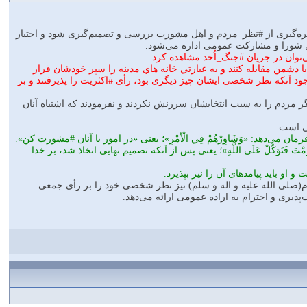
ره‌گیری از #نظر_مردم و اهل مشورت بررسی و تصمیم‌گیری شود و اختیار
صل شورا و مشارکت عمومی اداره می‌شود.
توان در جریان #جنگ_اُحد مشاهده کرد.
ا دشمن مقابله کنند و به عبارتي خانه هاي مدينه را سپر خودشان قرار
وجود آنکه نظر شخصی ایشان چیز دیگری بود، رأی #اکثریت را پذیرفتند و بر
 مردم را به سبب انتخابشان سرزنش نکردند و نفرمودند که اشتباه آنان
ی است.
 می‌دهد: «وَشَاوِرْهُمْ فِي الْأَمْرِ»؛ یعنی «در امور با آنان #مشورت کن».
وَكَّلْ عَلَى اللَّهِ»؛ یعنی پس از آنکه تصمیم نهایی اتخاذ شد، بر خدا
و باید پیامدهای آن را نیز بپذیرد.
رم(صلی الله علیه و اله و سلم) نیز نظر شخصی خود را بر رأی جمعی
ذیری و احترام به اراده عمومی ارائه می‌دهد.