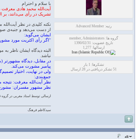
با سلام و احترام
آیت‌الله محمد هادی معرفت د
تشریک در رأی می‌دانند، بر ال
نکته کلیدی در نظر آیت‌الله 
رتبه: Advanced Member
از دست می‌دهد و جنبه‌ی صور
ایشان می‌گوید:
گروه ها: member, Administrators
"اگر رأی اکثریت مورد مشورت،
تاریخ عضویت: 1390/02/31
ارسالها: 1,277
البته دیدگاه ایشان ناظر ب
نباشد.
در مقابل، دیدگاه مشهورتر (م
تشکرها: 1 بار
پیامبر مشورت می‌کند.
51 تشکر دریافتی در 28 ارسال
ولی در نهایت، اختیار تصمیم‌
جمع‌بندی:
نظر آیت‌الله معرفت: نتیجه 
نظر مشهور مفسران: مشورت
ارسالی توسط استاد مغربی در گروه ق
سیدکاظم فرهنگ
ali