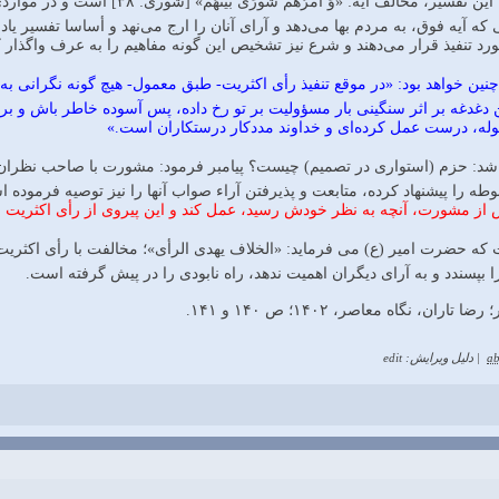
✳️از نظر محمدهادی معرفت، این تفسیر،
 که آیه فوق، به مردم بها می‌دهد و آرای آنان را ارج می‌نهد و أساسا تفسیر
رد تنفیذ قرار می‌دهند و شرع نیز تشخیص این گونه مفاهیم را به عرف واگذار
نین خواهد بود: «در موقع تنفيذ رأى اكثریت- طبق معمول- هیچ گونه نگرانی به
ن دغدغه بر اثر سنگینی بار مسؤولیت بر تو رخ داده، پس آسوده خاطر باش و بر 
حوله، درست عمل کرده‌ای و خداوند مددکار درستکاران است.»
 شد: حزم (استواری در تصمیم) چیست؟ پیامبر فرمود: مشورت با صاحب نظران و 
وطه را پیشنهاد کرده، متابعت و پذیرفتن آراء صواب آنها را نیز توصیه فرموده
پس از مشورت، آنچه به نظر خودش رسید، عمل کند و این پیروی از رأی اکثری
ه حضرت امیر (ع) می فرماید: «الخلاف يهدى الرأى»؛ مخالفت با رأی اکثریت م
ا بپسندد و به آرای دیگران اهمیت ندهد، راه نابودی را در پیش گرفته است.
، نگاه معاصر، ۱۴۰۲؛ ص ۱۴۰ و ۱۴۱.
ab
|
دلیل ویرایش: edit