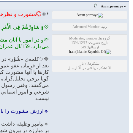
Azam.pormaye
*⚛
💮مشورت و نظرخواه
💠وَ شاوِرْهُمْ فِي الْأَمْرِ فَإِذ
رتبه: Advanced Member
گروه ها: Moderator, member
🌱و در امور با آنان م
تاریخ عضویت: 1394/12/17
مى‌دارد. 159/ال عمران
ارسالها: 649
🔷✨كلمه‌ى «شُوْر» در 
تشکرها: 7 بار
بعد از فرمان عفو عموم
31 تشکر دریافتی در 31 ارسال
کارها با آنها مشورت کن و 
گويا برخي تحليل‌گران،
مي‌گفتند: وقتي رسول خ
شرعي و امور آسماني ا
نيست.
🔹ارزش مشورت را با ناك
🔹پيامبر وظيفه داشت ب
بر مبارزه در بيرون شهر