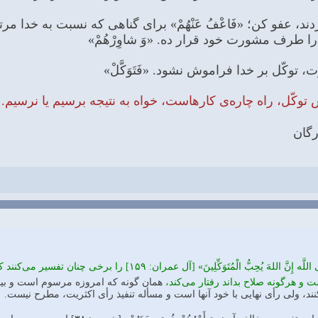
د، عفو كن؛ «فَاعْفُ عَنْهُمْ» براى گناهى كه نسبت به خدا مرت
ا طرف مشورت خود قرار ده. «وَ شاوِرْهُمْ»
 توكّل بر خدا فراموش نشود. «فَتَوَكَّلْ»
 راه چاره‌ى كارهاست، خواه به نتيجه برسيم يا نرسيم. «شاوِرْهُمْ ... فَت
رگان
✳️آیه «فَإِذَا عَزَمْتَ فَتَوَكَّلْ عَلَى اللَّه إِنَّ اللهَ
ت و هرگونه صلاح بداند رفتار می‌کند،
همان گونه که امروزه مرسوم است و بیش
نند، ولی رأی نهایی با خود آنها است و مسأله تنفیذ رأی اکثریت، مطرح نیست.