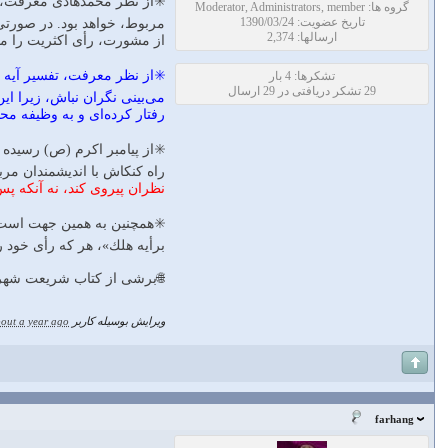
گروه ها: Moderator, Administrators, member
تاریخ عضویت: 1390/03/24
مربوط، خواهد بود. در صورتی
ارسالها: 2,374
از مشورت، رأی اکثریت را مو
✳️از نظر معرفت، تفسیر آیه چ
تشکرها: 4 بار
29 تشکر دریافتی در 29 ارسال
می‌بینی نگران نباش، زیرا ای
رفتار کرده‌ای و به وظیفه م
✳️از پیامبر اکرم (ص) رسیده
راه کنکاش با اندیشمندان مرب
نظران پیروی کند، نه آنکه 
✳️همچنین به همین جهت است ک
برأيه هلك»، هر که رأی خود ر
🌐برشی از کتاب شریعت شهر؛ رضا تاران
ویرایش بوسیله کاربر
out a year ago
farhang