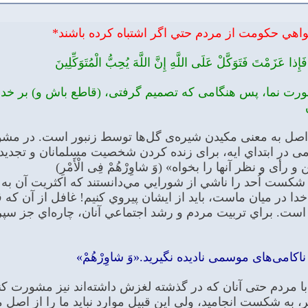
ي حكومت از مردم حتي اگر اشتباه كرده باشند*
ا عَزَمْتَ فَتَوَكَّلْ عَلَى اللَّهِ إِنَّ اللَّهَ يُحِبُّ الْمُتَوَكِّلِينَ‌
شورت نما، پس هنگامى كه تصميم گرفتى، (قاطع باش و) بر خدا
اصل به معنى مكيدن شيره‌ى گل‌ها توسط زنبور است. در مشور
ی در ابتداي ايه، برای زنده کردن شخصیت مسلمانان و تجدید
رأی و نظر آنها را بخواه» (وَ شاوِرْهُمْ فِی الْأَمْرِ)
 شكست اُحد را ناشي از شورايي مي‌دانستند كه اكثريت آن به ن
دا در ميان ماست، بايد از ايشان پيروي كنيم! غافل از آن كه
ست. براي تربيت مردم و رشد اجتماعي آنان، چاره‌اي جز سپر
امى‌هاى موسمى ناديده نگيريد.«وَ شاوِرْهُمْ»
ا مردم حتى آنان كه در گذشته لغزش داشته‌اند نيز مشورت كند.
، به شكست انجاميد، ولى اين قبيل موارد نبايد ما را از اصل م