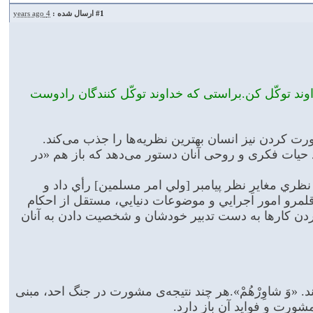
#1
ارسال شده :
4 years ago
وند توكّل كن.براستى كه خداوند توكّل كنندگان رادوست
ت كردن نيز انسان بهترين نظريه‌ها را جذب مى‌كند.
 حیات فکری و روحی آنان دستور می‌دهد که باز هم «در
ظري مغايرِ نظر پيامبر [ولي امر مسلمين] رأي داد و
 قلمرو امور اجرايي و موضوعات دنيايي، مستقل از احكام
دن كارها به دست تدبير خودشان و شخصيت دادن به آنان
 «وَ شاوِرْهُمْ».هر چند نتيجه‌ى مشورت در جنگ احد، مبنى
شورت و فوايد آن باز دارد.