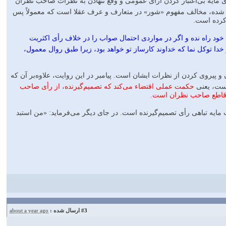
 مخالف آیه: «وَ أَمْرُهُمْ شُورَى بَینَهُمْ» [شوری: ۳۸] است و در مواردی مایه بی‌اعتبار کردن آرای عمومی و وقع ننهادن به نظرات صاحب نظران
 یاد شده، مخالف مفهوم «شور» در متعارف و عرف عقلا است که معمولاً پس
 کرده است.
 خود راه نده و اگر در مواردی احتمال صواب را در خلاف رأی اکثریت
خدا توکل نما که خداوند کارساز تو خواهد بود، زیرا طبق روال معمول،
پیروی کردن از نظرات ایشان است. پیامبر در این روایت، علاوه‌بر آن که
 است، یعنی
حکمت عملی اقتضاء می‌کند که تصمیم‌گیرنده، از رأی صاحب
ت قاطع صاحب نظران است.
ایه تباهی رأی تصمیم‌گیرنده است. در جای دیگر می‌فرماید: «من استبد
#3
ارسال شده :
about a year ago