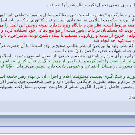
 بر رأی جمعی تحمیل نکرد و نظر شورا را پذیرفت
بر مشارکت و #مشورت است؛ بدین معنا که مسائل و امور اجتماعی باید با به
از این‌رو، حکومت اسلامی نه استبدادی است و نه دیکتاتوری، بلکه بر پایه ا
ه مربوط است، نظر مردم جایگاه ویژه‌ای دارد. نمونه روشن این اصل را می‌
 بودند که مسلمانان در داخل شهر مدینه از مواضع دفاعی خود استفاده کرده و ب
واهان خروج از مدینه و رویارویی مستقیم با سپاه دشمن بودند. پیامبر(ص)، با 
منه کوه اُحد انجام شد.
ه نظر اولیه پیامبر(ص) از نظر نظامی صحیح‌تر بوده است؛ اما آن حضرت هرگز
ز جمله شهادت حضرت #حمزه (ع)، شده است.
حترام به رأی مردم و پایبندی به تصمیم جمعی، از اصول اساسی مدیریت اسلام
نیز این شیوه را تأیید کرده و دقيقا پس از همين جنگ در قرآن کریم به پیامبر فرمان
رت در مسائل اجتماعی و عمومی دلالت دارد. سپس می‌فرماید: «فَإِذَا عَزَمْتَ فَتَ
ت و شکل‌گیری تصمیم، مسئولیت اعلام و اجرای آن بر عهده رهبر جامعه است و ا
رأی مردم و نتیجه مشورت جایگاهی بنیادین دارد و حتی شخصیتی چون پیامبر اک
رش تصمیم حاصل از شورا، الگویی عملی از حکومت مبتنی بر مشارکت، مسئولیت‌پ
یان