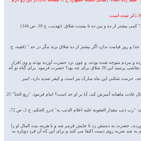
دا و روز قیامت ندارد اگر بیشتر از ده شلاق بزند مگر در حد.” (فقیه، ج
ده و مردم متوجه شده بودند، و چون نزد حضرت آورده بودند و وی اقرار
کرده بود، امام دستور داد 80 شلاق به او بزنند و بعد یک روز او را حبس کرد و فردا 20 شلاق دیگر به او زدند. نجاشی پرسید این 20 شلاق برای چه بود؟ حضرت فرمود: برای گناه تو که
بخواری در ماه رمضان که علاوه بر حد، حرمت شکنی این ماه مبارک نیز است و کیفر شدید دارد، امیر
5 ـ روایت معتبر محمد بن مسلم از امام باقر علیه السلام، که از ایشان سوال کرد کسی که با همسرش در حال عادت ماهیانه آمیزش کند، آیا بر او حد است؟ امام فرمود: “ربع الحدّ” 25
6 ـ در بعضی روایات تعزیر گناه را به تذکر دادن کافی دانسته اند، چنانچه امیرالمومنین علیه السلام می فرماید: “رب ذنب مقدار العقوبة علیه اعلام الذنب به” (درر الحکم، ج 2، ص 72،
آوردند، حضرت به دستش زد تا جایش قرمز شد و با هزینه بیت المال او را
امام علیه السلام به چند ضربه روی دست اکتفا می کنند و برای این که آن فرد دوباره به