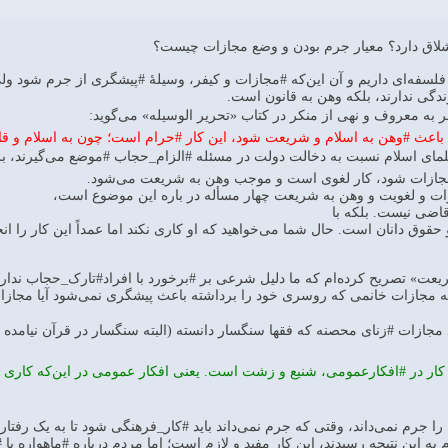
اق دارد؟ معيار جرم بودن و وضع مجازات چيست؟
فلسفه‌ای داریم و آن این‌که #مجازات و کیفر، وسیلۀ #پیشگری از جرم شود ول
ندگی ندارند، بلکه وهن به قانون است.
 به معروف و نهی از منکر در کتاب «تحریر الوسیله» می‌گوید:
 باعث #وهن به اسلام و شریعت شود، این کار #حرام است؛ چون به اسلام و ق
 علمای اسلام نسبت به دخالت دولت در مسئله #الزام_حجاب #موضع می‌گیرند، بر
مجازات شود، کار لغوی است و موجب وهن به شریعت می‌شود.
ات و لغویت و وهن به شریعت چهار مسأله در باره این موضوع است،
قاضی نیست. بلكه با
حقوق دانان است. حال شما می‌خواهید که او کاری نکند اما عمداً این کار را انج
عت» تصریح کرده‌ام که ما دلیل شرعی بر #برخورد با افراد#تارک_حجاب ندار
 مجازات خانمی که روسری خود را برداشته باعث پیشگری نمی‌شود آیا مجازات
 مجازات #زنای محصنه که فقها سنگسار دانسته (البته سنگسار در قرآن نیامده
کار در #افکارعمومی، شنیع و زشت است. یعنی افکار عمومی در این‌که کاری کنی
ا جرم نمی‌داند، وقتی که جرم نمی‌داند باید #کار_فرهنگی شود تا به یک رفتار 
به این نتیجه رسیدند، این کار مفید و لازم است؛ اما مردم درباره #ماهواره یا