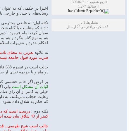
تاریخ عضویت: 1390/02/31
ارسالها: 1,277
رسانه‌های داخلی و خارجی بازت
تشکرها: 1 بار
51 تشکر دریافتی در 28 ارسال
دادند که متناسب با گناه شخص
هم به نوع گناه بنگرد و هم 
احکام حدود و تعزیرات اسلام
به علاوه
تعزیر، به معنای تا
ضرب مورد قبول جامعه نیست، 
جالب
دو ماه و یا جریمه نقدی از ص
بر فرض اگر خانم حشمتی که 
اثبات آن مشکل است
خیلی به کمتر از آن رای صاد
رعایت حجاب نمی‌‍کنند، به د
که حکم به شلاق داده نشود.
نکته دوم :
کمتر از 40 شلاق بیان شده است.