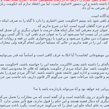
ته باشند و این دستور #خداوند است، اما من اعتقاد ندارم که حکومت زنان را 
 شرعی به آن داد.
داگانه است.
تلقی شود باید ببینیم #حکومت چنین اختیاری را دارد تا گناه را به صرف اینک
 و جزء گناهان کبیره است، اما در شرع نداریم که
عنوان جرم معرفی کند؛ مگر اینکه هتک حرمت یا عنوان دیگری بر آن صدق کند.
حثی در آن نیست اما نمی‌شود آن را به عنوان جرم تلقی کرد. یا اگر کسی روز
تورات دین مطرح می‌شود و برخورد با روزه‌خواری علنی در فقه و روایات آمده
ند، این را در فقه نداریم در حالی که مسلماً حرامی انجام گرفته ولی مجازات د
ن موضوعاتی کجاست؟ آیا اتکا به عرف کافی است و اساساً چه قدر می‌توانی
له‌ای را داشته باشد یعنی #اکثریت_جامعه این را خواسته باشند، #حکومت ممکن 
ومت باشد. مثل اینکه مردم از حکومت‌ بخواهند که فلان جا محدودیتی ایجاد 
ه سرنوشت و اداره امور جامعه نقش داشته باشند. اما اگر مردم چیزی را نخواس
م و قانون باید مراعات شود. من می‌گویم اگر قانون داریم، باید تناسب بین
اتی چه خواهد بود و آیا می‌تواند بازدارنده باشد یا نه؟
چ تأثیری در وی نگذاشته است و آن گفته است که من مجازات را تحمل می‌کنم و 
گری که دنبال قضیه هستند و این حکم را قبول ندارند، هیچ تأثیر مثبتی ندارد. 
یعنی به جای اینکه جلو این عمل را که می‌گویند جرم است، بگیرد باعث می‌شود 