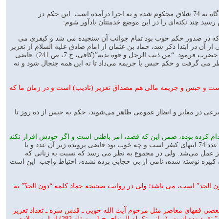
اخیرا در حکمی که به عنوان تعزیر خانمی که حجاب شرعی را رعایت نکرده و احیانا هنجارشکنی کرده در دادگاه به 74 شلاق محکوم شده و به اجرا درآمده است. این حکم در
 رسید چند نکته‌ای را در این موضع خدمتتان یادآور شوم:
وسیله عرض می کنم که در صدور حکم خوب بود تمام جوانب آن سنجیده می شد و کیفری می
آن در ابتدا ذکر شد، حماد بن عثمان از امام صادق علیه السلام از تعزیر
سوال کرد، امام فرمود: “دون الحد المملوک” (یعنی زیر 40 شلاق) و سپس حماد در کم و زیاد آن سوال کرد، حضرت فرمود: “من ذنب الرجل و قوة بدنه”(کافی، ج 7، ص 241) قاضی
ظر می گرفت و حکم حبس یا جریمه می‌داد تا نه این همه جنجال شود و نه
ست و حبس و جریمه مالی هم مصداق تعزیر (تادیب) است و در زمان ما که
بدون حجاب شرعی در معابر و انظار عمومی ظاهر می‌شوند، حکم به حبس از ده روز تا
ام کرده بوده، ضمن این که قصد، امر باطنی است و اگر خودش اقرار نکند
ولی اگر قرار است طبق همان ماده 638 که حکم به شلاق با کلمه “تا 74 شلاق” آمده، عدد 74 انتهای کیفر است و چه خوب بود قاضی پرونده زیر آن عدد و یا
 نیز عمل می‌شد. ولی در مجموع به نظر می رسد که نسبت به زنانی که
ان کبیره نوشته شده، نامی از بی حجابی برده نشده، احتیاط واجب این است
ضی روایات که مشتمل بر “دون الحد” است، می باشد؛ ولی در روایت صحیحه حماد کلمه “دون الحدّ” به
س سره ـ حداکثر تعزیر را 39 شلاق می داند.(مبسوط، ج 8، ص 66) و همچنین بعضی فقهای معاصر مثل مرحوم آیت الله خویی ـ قدس سره ـ تعداد تعزیر
را زیر چهل شلاق می دانند. و ایشان روایات “دون الحدّ” که بعضی زیر 75 شلاق می دانند را به “صحیحه حماد” تقیید زده است. (مبانی تکمله المنهاج، ج 1، مسئله 282) از این رو لازم