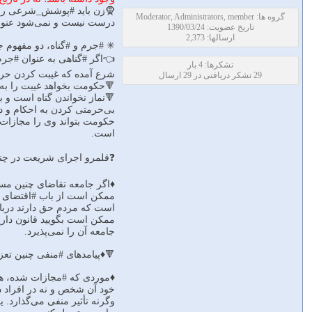
🧕زن باید #پوشش_شرعی را داش
گروه ها: Moderator, Administrators, member
درست نیست و نمی‌شود عنوان
تاریخ عضویت: 1390/03/24
ارسالها: 2,373
✳ #جرم و #گناه، دو مفهوم ج
👈اگر #گناهی به عنوان #جرم 
تشکرها: 4 بار
شرع آمده که غیبت کردن حرام
29 تشکر دریافتی در 29 ارسال
🔻حکومت بخواهد غیبت را به 
🔻نماز نخواندن گناه است و ب
بی‌حرمتی کردن به احکام و دس
حکومت بتواند وی را مجازات ک
است.
❓قلمرو اجرای شریعت در چنی
♦️اگر جامعه تقاضای چنین مسأ
ممکن است از باب #اقتضای حک
است که مردم حق دارند دربار
ممکن است بگویید قانون داری
جامعه آن را نمی‌پذیرد.
🔻♦️پیامدهای #منفی چنین تعزیر
♦️موردی که #مجازات شده، هی
خود آن شخص و نه در افراد دی
وگرنه تأثیر منفی می‌گذارد. 