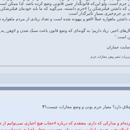
ن جرم است، ولو این‌که قانونگذار چنین قانونی وضع کرده باشد. لذا ممکن اس
ی که داشتن فیلترشکن را #جرم دانسته، می‌گوید که ما باید خودمان فیلترشکن 
 بر جرم‌خیزی بسیار تأثیرگذار است.
داشتن ماهواره عملاً #لغو و بیهوده شده است و تعداد زیادی از مردم ماهواره 
ل‌های اخیر، زیاد داریم؛ به گونه‌ای که وضع قانون باعث سبک شدن و #وهن_به_
ن است."
ا سايت جماران
یرات تنفیر وهن مجازات جرم
اق دارد؟ معيار جرم بودن و وضع مجازات چيست؟❓
ه‌ام و مدارکی که دارم، معتقدم که درباره #حجاب هیچ اجباری نمی‌توانیم ا
یخ اسلام چنین چیزی را داریم، نه در زمان معصومین حجاب اجباری شده است و