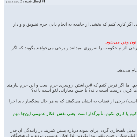
#1
ارسال شده :
2 years ago
ی اگر کاری کنیم که بخشی از جامعه به انجام دادن جرم تشویق و وادار
انون وهن می‌شود.
خی الزام حکومت را ضروری نمی­دانند و برخی می‌خواهند بگویند که اگر
ام می‌دهد.
یم. اما اگر فرض کنیم که #برداشتن_روسری‌ جرم است و این جرم نیازمند
 کردن درست است یا نه؟ یا چنین مجازاتی لغو است یا نه؟
 است) برخی از قضات به ايشان می‌گفتند که به هر حال سنگسار باید اجرا
م یا کاری نکنیم، تأثیرگذار است. یعنی نقش افکار عمومی این‌جا مهم
تبدیل ناهنجاری گردد. برای نمونه درباره بستن کمربند در رانندگی آن قدر
 #فیلترشکن، چنین تلقی پیدا نکردند. لذا افکار عمومی مردم و فرهیختگان