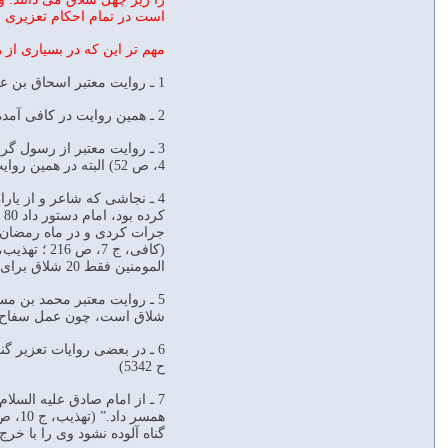
است در تمام احکام تعزیری ح
مهم تر این که در بسیاری از روایا
1 ـ روایت معتبر اسحاق بن عمار از امام کاظم علیه السلام : “بضعة عشر سوطا ما بین العشرة الی العشرین” کمی بیشتر از ده و بین ده تا بیست شلاق. (تهذیب، ج 10، ص 144)
2 ـ همین روایت در کافی آمده است با این اضافه: “علی انه بحسب ما یراه” (کافی، ج 7، ص 241)
3 ـ روایت معتبر از رسول گر
4، ص 52) البته در همین روایت در تعزیر مملوک پنج شلاق ذکر شده است.
4 ـ نجاشی که شاعر و از یا
جرات کردی و در ماه رمضان
المومنین فقط 20 شلاق برای این هنجارشکنی داده اند.
شلاق است، چون عمل سفاح آورده است. (کافی، 
ح 5342)
7 ـ از امام صادق علیه السل
گناه آلوده نشود وی را با خر