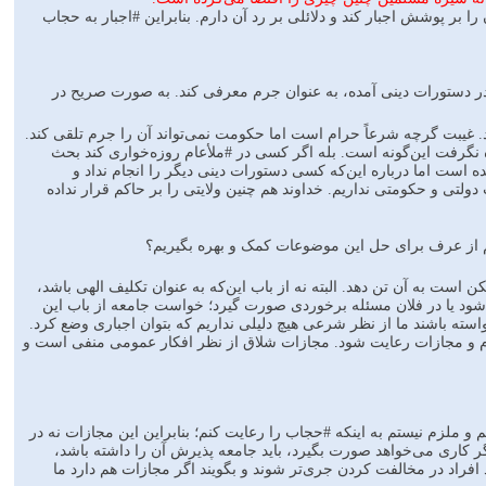
بر پوشش اجبار کند و دلائلی بر رد آن دارم. بنابراین #اجبار به حجاب
ه در دستورات دینی آمده، به عنوان جرم معرفی کند. به صورت صریح در
 غیبت گرچه شرعاً حرام است اما حکومت نمی‌تواند آن را جرم تلقی کند.
ه نگرفت این‌گونه است. بله اگر کسی در #ملأعام روزه‌خواری کند بحث
 است اما درباره این‌که کسی دستورات دینی دیگر را انجام نداد و
ولتی و حکومتی نداریم. خداوند هم چنین ولایتی را بر حاکم قرار نداده
م از عرف برای حل این موضوعات کمک و بهره بگیریم؟
است به آن تن دهد. البته نه از باب این‌که به عنوان تکلیف الهی باشد،
شود یا در فلان مسئله برخوردی صورت گیرد؛ خواست جامعه از باب این
ته باشند ما از نظر شرعی هیچ دلیلی نداریم که بتوان اجباری وضع کرد.
 جرم و مجازات رعایت شود. مجازات شلاق از نظر افکار عمومی منفی است و
ملزم نیستم به اینکه #حجاب را رعایت کنم؛ بنابراین این مجازات نه در
اگر کاری می‌خواهد صورت بگیرد، باید جامعه پذیرش آن را داشته باشد،
افراد در مخالفت کردن جری‌تر شوند و بگویند اگر مجازات هم دارد ما