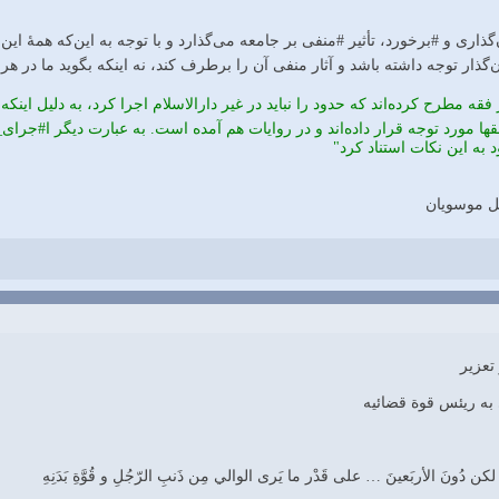
ذاری و #برخورد، تأثیر #منفی بر جامعه می‌گذارد و با توجه به این‌که همۀ این‌ ک
نون‌گذار توجه داشته باشد و آثار منفی آن را برطرف کند، نه اینکه بگوید ما در 
ه مطرح کرده‌اند که حدود را نباید در غیر دارالاسلام اجرا کرد، به دلیل این
فقها مورد توجه قرار داده‌اند و در روایات هم آمده است. به عبارت دیگر ا#جرا
به این نکات استناد کرد"
ل موسویان
عزیر
 به ریئس قوة قضائیه
ونَ الأربَعينَ … علی قَدْر ما يَری الوالي مِن ذَنبِ الرّجُلِ و قُوَّةِ بَدَنِهِ