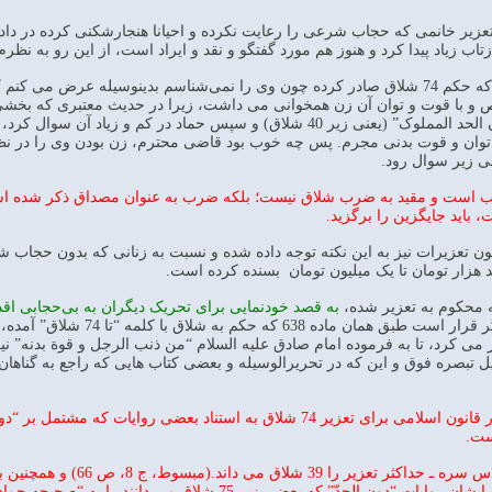
اب زیاد پیدا کرد و هنوز هم مورد گفتگو و نقد و ایراد است، از این رو به نظرم
نکته اول: به قاضی محترمی که حکم 74 شلاق صادر کرده چون وی را نمی‌شناسم بدین
 و با قوت و توان آن زن همخوانی می داشت، زیرا در حدیث معتبری که بخشی از 
به توان و قوت بدنی مجرم. پس چه خوب بود قاضی محترم، زن بودن وی را در ن
ی زیر سوال رود.
دیب است و مقید به ضرب شلاق نیست؛ بلکه ضرب به عنوان مصداق ذکر شده ا
باید جایگزین را برگزید.
 است در تبصره 638 قانون تعزیرات نیز به این نکته توجه داده شده و نسبت به زنانی که 
د هزار تومان تا یک میلیون تومان بسنده کرده است.
محکوم به تعزیر شده،
به قصد خودنمایی برای تحریک دیگران به بی‌حجابی اقد
ر می کرد، تا به فرموده امام صادق علیه السلام “من ذنب الرجل و قوة بدنه”
لیل تبصره فوق و این که در تحریرالوسیله و بعضی کتاب هایی که راجع به گناه
درست است که در قانون اسلامی برای تعزیر 74 شلاق به استناد بع
جالب است شیخ طوسی ـ قد