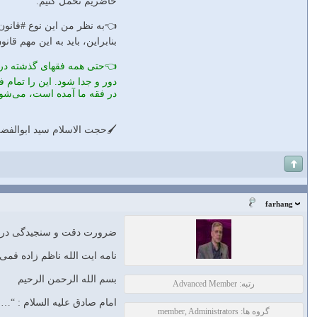
حاضریم تحمل کنیم.
👈به نظر من این نوع #قانون‌گ
بنابراین، باید به این مهم قا
👈حتی همه فقهای گذشته در فق
دور و جدا شود. این را تمام 
در فقه ما آمده است، می‌شود 
🖌حجت الاسلام سید ابوالفض
farhang
ضرورت دقت و سنجیدگی در ت
نامه ایت الله ناظم زاده قمی
بسم الله الرحمن الرحیم
رتبه: Advanced Member
امام صادق علیه السلام : “… لكن دُ
گروه ها: member, Administrators