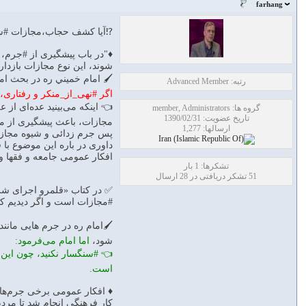
farhang
⁉آيا كشف حجاب،مجازات #شل
♦️"در باب پیشگیری از #جرم، 
شوند، این نوع مجازات بازدار
🖌 امام خميني ره در بحث امر
رتبه: Advanced Member
اگر #نهی_از_منکر و رفتاری،
👈 اینکه می‌بینید عده‌ای از
گروه ها: member, Administrators
تاریخ عضویت: 1390/02/31
مجازات، باعث پیشگیری از 
ارسالها: 1,277
پس جرم ­زدائی و شیوه مجاز
داوری در باره این موضوع با 
افکار عمومی جامعه و فقها و 
تشکرها: 1 بار
51 تشکر دریافتی در 28 ارسال
✅ در کتاب «قلمرو اجرای شری
#مجازات است و اگر دیدیم که
🖌امام ره در جرم هایی مانند
شود،
اما امام می‌فرمود:
👈 #سنگسار نکنید، چون این 
است.
♦️ افکار عمومی برخی جرم‌ها ر
کار فرهنگی انجام شد تا مردم 