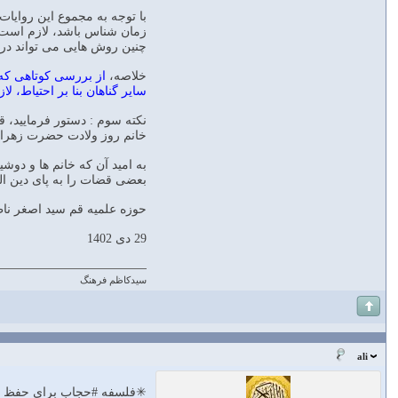
با توجه به مجموع این روایات
زمان شناس باشد، لازم است مق
چنین روش هایی می تواند در
خلاصه،
سایر گناهان بنا بر احتیاط، لازم است زیر تعداد 40 ضربه و حتی کمتر یعنی از 10 تا 20 و نهایتاً 25 شلاق حکم 
خانم روز ولادت حضرت زهرا سل
به امید آن که خانم ها و دو
بعضی قضات را به پای دین اله
حوزه علمیه قم سید اصغر نا
29 دی 1402
سیدکاظم فرهنگ
ali
✳فلسفه #حجاب برای حفظ پاک