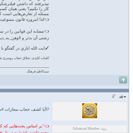
نپذیرفتند که داشتن فیلترشک
کار را نکنیم؟ یعنی همان کس
مسئله از تعارض‌هایی است که
👈لذا امروزه قانون ممنوعیت 
👈مشابه این قوانین را در سا
زشتی آن بدتر و #وهن_به_دی
🖌ايت الله ايازي در گفتگو ب
کلمات کلیدی: شلاق حجاب روسری تعز
سیدکاظم فرهنگ
ali
⁉آيا كشف حجاب،مجازات #شل
👈"بر اساس بحث‌هایی که کرد
رتبه: Advanced Member
وجود داشته باشد؛ نه در تار