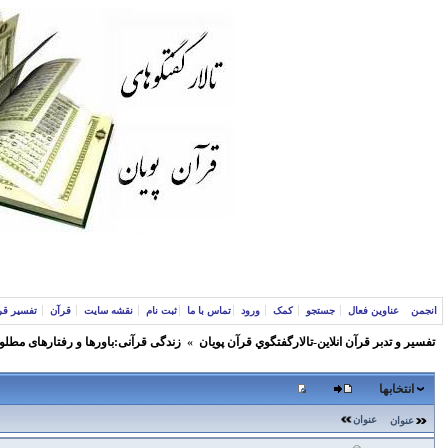
انجمن
عناوین فعال
جستجو
کمک
ورود
تماس با ما
ثبت نام
نقشه سایت
قرآن
تفسیر قر
تفسير و‌ تدبر قرآن انلاين-تالارگفتگوي قرآن پویان
»
زندگی قرآنی:باورها و رفتارهای مطلو
انتخابها
عنوان
عنوان