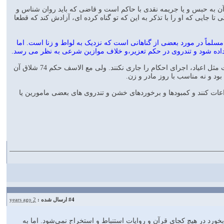
یل آن به حبس و یا جریمه نقدی با حاکم است و قاضی که باید روان شناس و
 جایی که او را با تذکر به این که تو گناه کرده ای، آزادش کند که قطعا
ل آمد معلوم شد، اگر روایت “دون الحدّ” مراد زیر تعداد 74 شلاق باشد، مسلماً در مورد بعضی از گناهانی است که نزدیک به لواط و زنا است. اما
نکته سوم : دستور فرمایید، قضات محترم مراقب باشند در موقع اجرای احکام، روزهایی که مورد توجه است مثل اعیاد، اجرای احکام را جاری نکنند. ولی مع الاسف حکم 74 شلاق آن
ود و نه مناسب با روز مادر و زن.
عات کنند و کمبودها و برخوردهای خشن و تندروی های بعضی مامورین یا
#4
ارسال شده :
2 years ago
در هیچ کجای قرآن و روایات استنباط و استخراج نمی‌شود. اما به