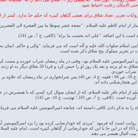
تی الامکان رعایت احتیاط شود.
ت تعزیر، تعداد شلاق برای بعضی گناهان کبیره که حکم حدّ ندارد، کمتر از 39 ذکر شده است:
امی اسلام صلوات الله علیه و آله است که می فرماید: “والی و حاکم، ایمان به خ
ران امیرالمومنین علیه السلام بود، وقتی در ماه رمضان شراب خورده و مست کر
 شراب خوردی.
(کافی، ج 7، ص 216 ؛ تهذیب، ج 10، ص 94 ؛ فقیه، ج 4، ص 40) پس شرا
ج 7، ص 243 ؛ تهذیب، ج 10، ص 145)
ام روایت است که فرمود: “مردی که خودارضایی کرده بود را نزد امیرالمومنین 
همسر داد.” (تهذیب، ج 10، ص 63) که در این جا با این که خودارضایی از گناهان کبیره است، 
ج بیت المال همسر می دهند.