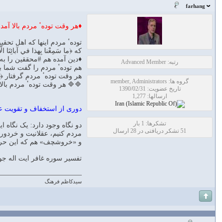
farhang
♦هر وقت تودهٴ مردم بالا آمد
تودهٴ مردم اينها که اهل تحقيق ن
که ﴿ما سَمِعْنا بِهذا في‌ آبائ
♦دين آمده هم #محققين را به 
رتبه: Advanced Member
هم تودهٴ مردم را گفت شما بي
هر وقت تودهٴ مردم گرفتار ﴿إِنَّا وَ
گروه ها: member, Administrators
🔷🔷 هر وقت تودهٴ مردم بالا
تاریخ عضویت: 1390/02/31
ارسالها: 1,277
دوری از استخفاف و تقويت ع
تشکرها: 1 بار
دو نگاه وجود دارد: يک نگاه 
51 تشکر دریافتی در 28 ارسال
مردم کنيم، عقلانيت و خردورزي
و «خروشچف» هم که اين حرف را مي
تفسير سوره غافر ايت اله جو
سیدکاظم فرهنگ