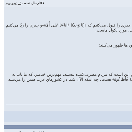
#3
ارسال شده :
2 years ago
ول مي‌کنيم که ﴿إِنَّا وَجَدْنَا ءَابَاءَنَا عَلیَ أُمَّة﴾و چيزي را ردّ مي‌کنيم
کردند، مورد نکول ماست.
 فرعون‌ها ظهور مي‌کنند؛
م اين است که مردم مصرف‌کننده نيستند، مهم‌ترين خدمتي که ما بايد به
هُ فَأَطاعُوهُ﴾ هست، چه اينکه الآن شما در کشورهاي غرب همين را مي‌بينيد