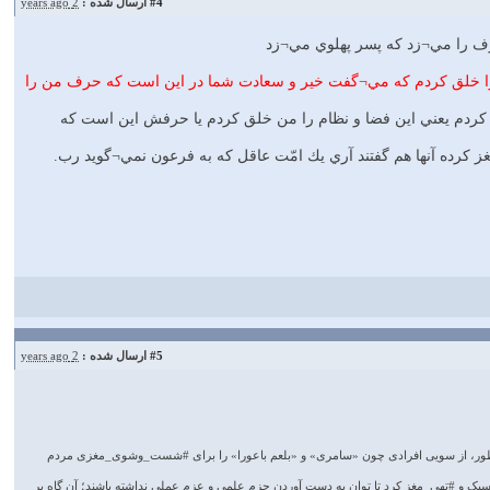
#4
ارسال شده :
2 years ago
ن حرف را مي¬زد كه پسر پهلوي مي¬زد
 را خلق كردم كه مي¬گفت خير و سعادت شما در اين است كه حرف من را
خلق كردم يعني اين فضا و نظام را من خلق كردم يا حرفش اين است كه
هي مغز كرده آنها هم گفتند آري يك امّت عاقل كه به فرعون نمي¬گويد رب.
#5
ارسال شده :
2 years ago
ین منظور، از سویی افرادی چون «سامری» و «بلعم باعورا» را برای #شست_وشوی_مغزی مردم
ک و #تهی_مغز کرد تا توان به دست آوردن جزم علمی و عزم عملی نداشته باشند؛ آن گاه بر