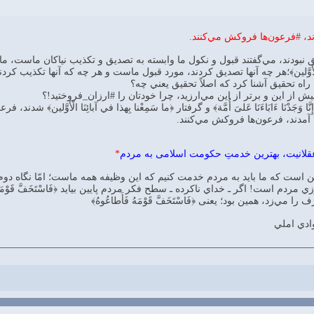
ند، #فرعون‌ها فروکش مي‌کنند.
بودند، مي‌گفتند قبول و نکول ما وابسته به تصديق و تکذيب نياکان ماست، ما چيزي را قب
ِنَا الْأَوَّلين﴾؛هر چه آنها تصديق کردند، مورد قبول ماست و هر چه که آنها تکذيب 
راه تحقيق آشنا کرد که اصلاً تحقيق يعني چه؟
ش از اين و برتر از اين مي‌ارزيد، چرا خودتان را #ارزان_فروختيد!؟
جَدْنَا ءَابَاءَنَا عَلیَ أُمَّة﴾ و گرفتار ﴿ما سَمِعْنا بِهذا في‌ آبائِنَا الْأَوَّلين﴾ شدند،
 آمدند، فرعون‌ها فروکش مي‌کنند.
قلانيت، بهترين خدمتِ حکومت اسلامی به مردم
*
اين است که ما بايد به مردم خدمت کنيم که اين وظيفه همه ماست؛ امّا نگاه دو
 مردم است! اگر ـ خداي ناکرده ـ سطح فکر مردم پايين بيايد ﴿فَاسْتَخَفَّ قَوْمَ
‌زد، همين بود؛ يعنی ﴿فَاسْتَخَفَّ قَوْمَهُ فَأَطاعُوهُ﴾
ادي املي