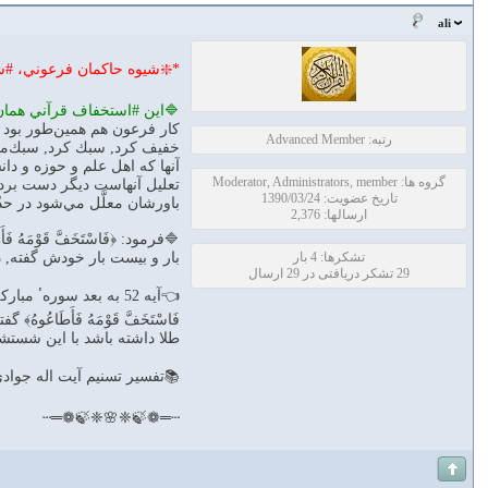
ali
*❇️شيوه حاكمان فرعوني، #
🔷اين #استخفاف قرآني همان 
رتبه: Advanced Member
خفيف كرد, سبك كرد, سبك‌مغز كرد,
آنها كه اهل علم و حوزه و دانش
گروه ها: Moderator, Administrators, member
تعليل آنهاست ديگر دست بردار
تاریخ عضویت: 1390/03/24
باورشان معلَّل مي‌شود در ح
ارسالها: 2,376
🔷فرمود: ﴿فَاسْتَخَفَّ قَوْمَه
تشکرها: 4 بار
بار و بيست بار خودش گفته, دي
29 تشکر دریافتی در 29 ارسال
👈آيه 52 به بعد سورهٴ مباركه
فَاسْتَخَفَّ قَوْمَهُ فَأَطَاع
طلا داشته باشد با اين شستش
📚تفسير تسنيم آيت اله جواد
┄═❁🍃❈🌸❈🍃❁═┄