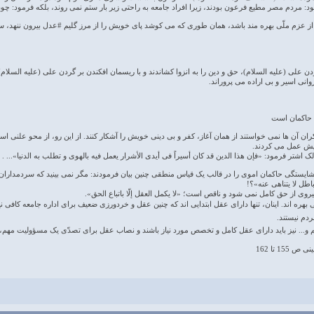
د: مردم مصر مطیع فرعون بودند، زیرا افراد جامعه به راحتی زیر بار ستم نمی روند، بلکه فرمود: چون آ
 از عزم ملّی بهره مند باشد، همان طوری که می کوشد پای خویش را از مرز گلیم #عدل بیرون ننهد، س
دن علی (علیه السلام)، حق و دین را به انزوا کشاندند و با ریسمان افکندن بر گردن علی (علیه السلام)،
وانی اسیر و بی اراده می پروراند.
 حاكمان است
ران آن ها نمی خواستند از همان آغاز، کفر و بی دینی خویش را آشکار کنند. از این رو، از محو علنی اسل
یش عمل می کردند.
ک اشتر فرمود: «فإن هذا الدین قد کان أسیراً فى أیدى الأشرار یعمل فیه بالهوی و تطلب به الدنیا»... .
شایستگی حاکمان اموی را در قالب یک قیاس منطقی چنین بیان فرمودند: مگر نمی بینید که سردمداران 
باطل لا یتناهی عنه»؟!
روی از حق کامل نمی شود و ناقص است؛ «لا یکمل العقل إلّا باتباع الحق».
 بهره اند. اینان، تنها دارای عقل ابتدایی اند که چنین عقل و خردورزی ضعیف برای اداره جامعه کافی 
دم نیستند.
 و... نیز باید دارای عقل کامل و تخصص مورد نیاز باشند و نصاب عقل برای تصدّی یک مسؤولیت مهم، ب
1 تا 162