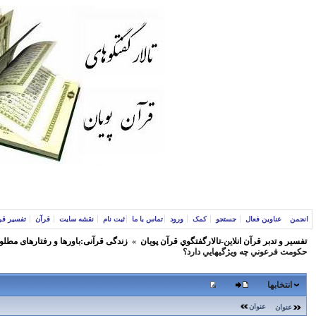
انجمن
عناوین فعال
جستجو
کمک
ورود
تماس با ما
ثبت نام
نقشه سایت
قرآن
تفسیر قر
تفسير و‌ تدبر قرآن انلاين-تالارگفتگوي قرآن پویان
»
زندگی قرآنی:باورها و رفتارهای مطلو
حكومت فرعوني چه ويژگيهايي دارد؟
انتخابها
عنوان
عنوان