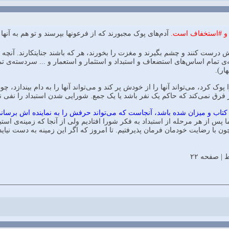
 و #استخفاف است.
آدم‏‌هاى پوک مجبورند که از فرعونها بپرسند و تو هم به آنها
وش درست کنند و چشم بگيرند و مغزت را بخورند، هر که باشند جنايت‏کارند. آنچه 
تمام اساس‌‏هاى استضعاف و استبداد و استثمار و استعمار و ... سردسته‌‏ى تمامى ا
ار).
پوک کرد، می‌‏تواند آنها را از خودش پر کند و می‌‏تواند آنها را به دام بيندازد، 
ر فرق نمی‌‏کند که حاکم يک نفر باشد يا يک جمع. شورايى شدن استبداد را نفى نم
 کتاب و ميزان شده باشد، آنجاست که می‌تواند حرفش را به نماينده ‏اش برساند و 
ا پس از هر مرحله از استبداد به فکر شورا افتاديم ولى از آنجا که زمينه‌‏ى استبدا
 چون با رضايت خودمان فرمان پذيرفتيم. تا امروز که اگر اين زمينه به دست نيا
| صفحه ۲۲