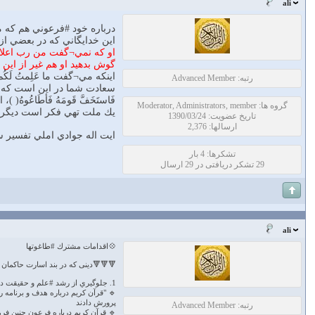
ali
درباره خود #فرعوني هم كه مي¬
اين خدايگاني كه در بعضي از
او كه نمي¬گفت من رب اعلاي
گوش بدهيد او هم غير از اين
اينكه مي¬گفت ما عَلِمتُ لَ
رتبه: Advanced Member
سعادت شما در اين است كه ح
فَاستَخَفَّ قَومَهُ فَأطَاعُ
گروه ها: Moderator, Administrators, member
يك ملت تهي فكر است ديگر 
تاریخ عضویت: 1390/03/24
ارسالها: 2,376
ايت اله جوادي املي تفسير 
تشکرها: 4 بار
29 تشکر دریافتی در 29 ارسال
ali
💠اقدامات مشترك #طاغوتها
🔻🔻🔻دینی که در بند اسارت حاكمان با
1. جلوگيري از رشد #علم و حقيقت در جامعه
🔹 "قرآن کریم درباره هدف و برنامه
پرورش دادند
رتبه: Advanced Member
🔹 قرآن کریم درباره فرعون چنین فر