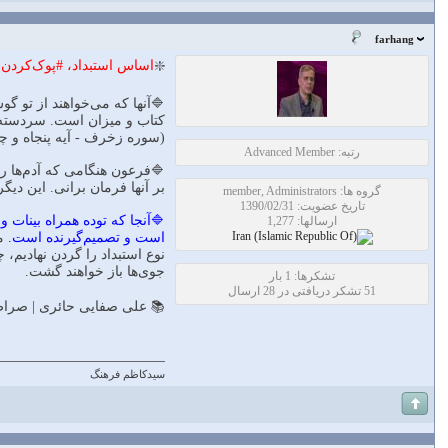
farhang
❇️
اساس استبداد، #پوک‌کردن
🔷آنها که می‌‏خواهند از تو گ
کتاب و ميزان است. سردسته‌‏ى 
(سوره زخرف - آيه پنجاه و چه
رتبه: Advanced Member
🔷فرعون هنگامى که آدم‌‏ها را 
بر آنها فرمان برانى. اين ديگ
گروه ها: member, Administrators
تاریخ عضویت: 1390/02/31
🔷آنجا که توده همراه بينات و
ارسالها: 1,277
است و تصميم‌گيرنده است.
م
نوع استبداد را گردن نهاديم،
جوی‌‏ها باز خواهند گشت.
تشکرها: 1 بار
51 تشکر دریافتی در 28 ارسال
📚 علی صفایی حائری | صراط 
سیدکاظم فرهنگ