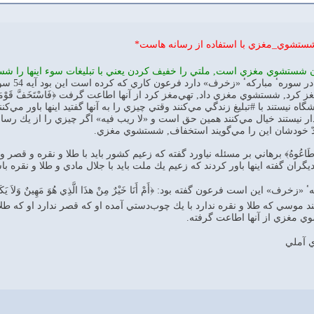
شستشوي_مغزي با استفاده از رسانه هاست*
شستشوي مغزي است, ملتي را خفيف كردن يعني با تبليغات سوء اينها را شستشو
كار فرعو
 شستشوي مغزي داد, تهي‌مغز كرد از آنها اطاعت گرفت ﴿فَاسْتَخَفَّ قَوْمَهُ فَأَطَاعُوهُ
گاه نيستند با #تبليغ زندگي مي‌كنند وقتي چيزي را به آنها گفتيد اينها باور مي‌
 نيستند خيال مي‌كنند همين حق است و «لا ريب فيه» اگر چيزي را از يك رسانه
دّ خودشان اين را مي‌گويند استخفاف, شستشوي مغزي.
ُ فَأَطَاعُوهُ﴾ برهاني بر مسئله نياورد گفته كه زعيم كشور بايد با طلا و نقره و ق
گران گفته اينها باور كردند كه زعيم يك ملت بايد با جلال مادي و طلا و نقره با
ٴ «زخرف» اين است فرعون گفته بود: ﴿أَمْ أَنَا خَيْرٌ مِنْ هذَا الَّذِي هُوَ مَهِينٌ وَلاَ يَكَادُ يُبِينُ ٭ 
ُوهُ﴾ گفتند موسي كه طلا و نقره ندارد با يك چوب‌دستي آمده او كه قصر ندارد او كه ط
وي مغزي از آنها اطاعت گرفته.
ي آملي