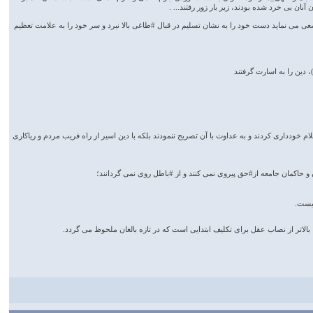
نان بی خرد شده بودند، زیر بار زور رفتند... .
عی می نماید دست خود را به نشان تسلیم در قبال #طاغی بالا نبرد و سر خود را به علامت تعظیم
 دین را به اسارت گرفتند
ام خودداری کردند و به عداوت با آن تصریح ننمودند بلكه با دین اسیر از راه فریب مردم و ریاکاری
و حاکمان جامعه از#حق پیروی نمی کنند و از #باطل روی نمی گردانند؛
نیست.
الاتر از نصاب عقل برای تکلیف ابتدایی است که در تازه بالغان ملحوظ می گردد.