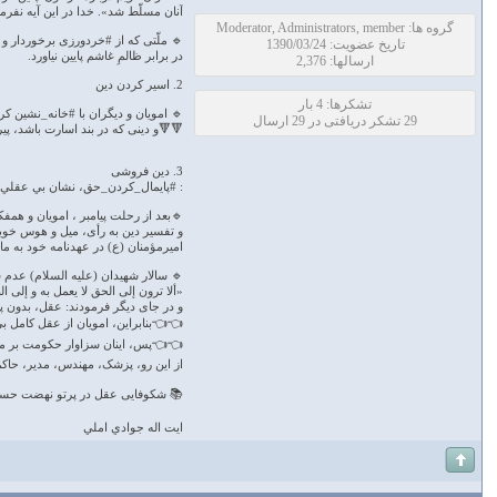
آنان مسلّط شد». خدا در این آیه نفرمو
گروه ها: Moderator, Administrators, member
🔹 ملّتی که از #خردورزی برخوردار و
تاریخ عضویت: 1390/03/24
در برابر ظالمِ غاشم پایین نیاورد.
ارسالها: 2,376
2. اسیر کردن دین
تشکرها: 4 بار
🔹 امویان و دیگران با #خانه_نشین کر
29 تشکر دریافتی در 29 ارسال
🔻🔻و دینی که در بند اسارت باشد، پیر
3. دین فروشی
: #پايمال_كردن_حق، نشان بي عقلي
🔹بعد از رحلت پیامبر ، امویان و همفک
و تفسیر دین به رأی، میل و هوس خو
امیرمؤمنان (ع) در عهدنامه خود به مال
🔹 سالار شهیدان (علیه السلام) عدم 
«ألا ترون إلی الحق لا یعمل به و إلی ال
و در جای دیگر فرمودند: عقل، بدون پی
👈👈بنابراین، امویان از عقل کامل بی
👈👈پس، اینان سزاوار حکومت بر مر
از این رو، پزشک، مهندس، مدیر، حاکم
📚 شکوفایی عقل در پرتو نهضت حسینی ص 55
ايت اله جوادي املي