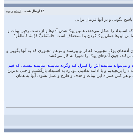
#2
ارسال شده :
2 years ago
 پاسخ بگويى و بر آنها فرمان برانى
که استبداد را شکل می‌‏دهد، همين پوک‌شدن آدم‏‌ها و از دست رفتن بينات و
ين‌ها همان پوک‌کردن و استخفاف است. فَاسْتَخَفَّ قَوْمَهُ فَأَطاعُوهُ
چون آدم‏‌هاى پوک مجبورند که از تو بپرسند و تو هم مجبورى که به آنها بگويى و
ی‌کند، چون آدم‏‌هاى پوک را شورا به کار می‌‏کشد.
می‌‏تواند نماينده‏ اش را کنترل کند وگرنه نماينده، نماينده نيست، که قیم
د را برنچيديم و يا ادامه نداديم، دوباره به استبداد بازگشتيم و حتى بدترين
يد و هر کس همراه اين بينات و هدف و طرح و عمل نشود، آب‏ها به همان