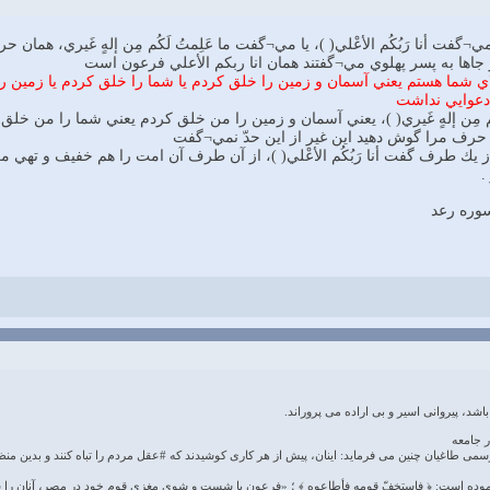
گفت أنا رَبُكُم الأعْلي( )، يا مي¬گفت ما عَلِمتُ لَكُم مِن إلهٍ غَيري، هما
 جاها به پسر پهلوي مي¬گفتند همان انا ربكم الأعلي فرعون است
 شما هستم يعني آسمان و زمين را خلق كردم يا شما را خلق كردم يا زمين
 دعوايي نداشت
كُم مِن إلهٍ غَيري( )، يعني آسمان و زمين را من خلق كردم يعني شما را من 
رف مرا گوش دهيد اين غير از اين حدّ نمي¬گفت
وهُ( )، از يك طرف گفت أنا رَبُكُم الأعْلي( )، از آن طرف آن امت را هم خفيف و ت
.
سوره رعد
شد، پیروانی اسیر و بی اراده می پروراند.
 رسمی طاغیان چنین می فرماید: اینان، پیش از هر کاری کوشیدند که #عقل مردم را تباه کنند و بد
موده است: ﴿ فاستخفّ قومه فأطاعوه ﴾ ؛ «فرعون با شست و شوی مغزی قوم خود در مصر، آنان را سب