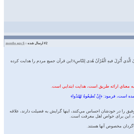
#2
ارسال شده :
6 months ago
 أُنْزِلَ فيهِ الْقُرْآنُ هُدی لِلنّاسِ﴾؛اين قرآن جميع مردم را هدايت كرده
ت به معناي ارائه طريق است، هدايت ابتدايي است.
 فرمود: ﴿إِنْ تُطيعُوهُ تَهْتَدُوا﴾
وفيق را در خودشان احساس مي‌كنند، اينها گرايش به فضيلت دارند، علاقه
وست، اين برای خواص اهل معرفت است.
شاگردان مخصوص آنها هستند.