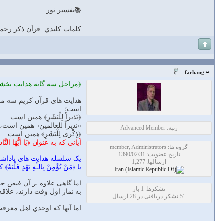
📚تفسير نور
كلمات كليدي: قرآن ذكر رحم
farhang
﴿مراحل سه گانه هدايت بخش
هدايت هاي قرآن كريم سه مرحله د
است؛
﴿نَذيراً لِلْبَشَرِ﴾ همين است.
«نذيراً للعالمين» همين است،
رتبه: Advanced Member
﴿ذِكْری لِلْبَشَرِ﴾ همين است.
آياتي كه به عنوان ﴿يَا أَيّ
گروه ها: member, Administrators
تاریخ عضویت: 1390/02/31
يک سلسله هدايت هاي پاداشي اس
ارسالها: 1,277
يا ﴿مَنْ يُؤْمِنْ بِاللّهِ يَهْدِ ق
اما گاهی علاوه بر آن فيض جد
تشکرها: 1 بار
به نماز اول وقت دارند، علا
51 تشکر دریافتی در 28 ارسال
اما آنها كه اوحدي اهل معرفت