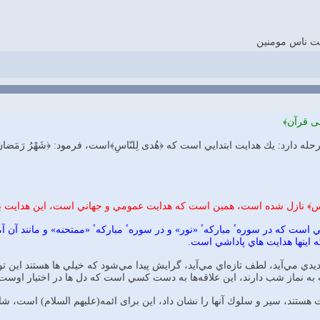
ت ناس مومنين
ی قرآن﴾
ارد: يك هدايت ابتدايي است كه ﴿هُدی لِلنّاسِ﴾است، فرمود: ﴿شَهْرُ رَمَضانَ الَّذي
ُهَا النَّاس﴾ نازل شده است، همين است كه هدايت عمومي و جهاني است، اين هداي
ت كه در سورهٴ مباركهٴ «نور» و در سورهٴ مباركهٴ «ممتحنه» و مانند آن آمده است،
َلْبَهُ﴾ كه اينها هدايت هاي پاداشي است.
يدي مي‌آيد، لطف تازه‌اي مي‌آيد، گرايش پيدا مي‌شود كه خيلي ها هستند اين ت
قه به نماز شب دارند، اين علاقه‌ها به دست كسي است كه دل ها در اختيار ا
 هستند، سير و سلوك آنها را نشان داد، اين برای ائمه(عليهم السلام) است، 