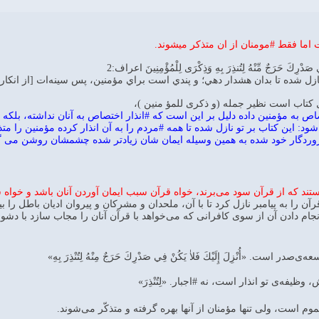
اما فقط #مومنان از ان متذكر ميشوند.
 صَدْرِكَ حَرَجٌ مِّنْهُ لِتُنذِرَ بِهِ وَذِكْرَى لِلْمُؤْمِنِينَ اعراف:2
نازل شده تا بدان هشدار دهي؛ و پندي است براي مؤمنين، پس سينه‌ات [از انکار 
ال كتاب است نظير جمله (و ذكرى للمؤ منين )،
اص به مؤمنين داده دليل بر اين است كه #انذار اختصاص به آنان نداشته، بلكه
شود: اين كتاب بر تو نازل شده تا همه #مردم را به آن انذار كرده مؤمنين را مت
روردگار خود شده به همين وسيله ايمان شان زيادتر شده چشمشان روشن مى گ
ند كه از قرآن سود مى‌برند، خواه قرآن سبب ايمان آوردن آنان باشد و خواه سب
آن را به پيامبر نازل كرد تا با آن، ملحدان و مشركان و پيروان اديان باطل را 
جام دادن آن از سوى كافرانى كه مى‌خواهد با قرآن آنان را مجاب سازد با دشو
ت. «أُنْزِلَ إِلَيْكَ فَلاٰ يَكُنْ فِي صَدْرِكَ حَرَجٌ مِنْهُ‌ لِتُنْذِرَ بِهِ‌»
 وظيفه‌ى تو انذار است، نه #اجبار. «لِتُنْذِرَ»
موم است، ولى تنها مؤمنان از آنها بهره گرفته و متذكّر مى‌شوند.