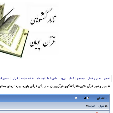
انجمن
عناوین فعال
جستجو
کمک
ورود
تماس با ما
ثبت نام
نقشه سایت
قرآن
تفسیر قر
تفسير و‌ تدبر قرآن انلاين-تالارگفتگوي قرآن پویان
»
زندگی قرآنی:باورها و رفتارهای مطلو
انتخابها
عنوان
عنوان