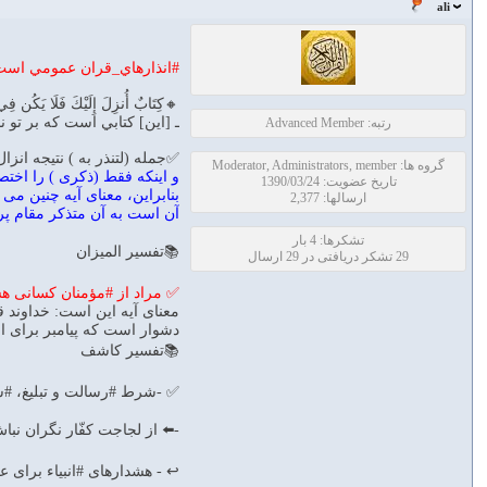
ali
#انذارهاي_قران عمومي است 
🔸كِتَابٌ أُنزِلَ إِلَيْكَ فَلَا يَكُن فِي
ـ [اين] کتابي است که بر تو 
رتبه: Advanced Member
✅جمله (لتنذر به ) نتيجه انز
گروه ها: Moderator, Administrators, member
و اينكه فقط (ذكرى ) را اختص
تاریخ عضویت: 1390/03/24
بنابراين، معناى آيه چنين مى 
ارسالها: 2,377
آن است به آن متذكر مقام پ
تشکرها: 4 بار
📚تفسير الميزان
29 تشکر دریافتی در 29 ارسال
✅ مراد از #مؤمنان كسانى هست
معناى آيه اين است: خداوند قر
دشوار است كه پيامبر براى ان
📚تفسير كاشف
✅ -شرط #رسالت و تبليغ، #سعه‌ى‌صدر اس
-⬅️ از لجاجت كفّار نگران نباش،
↩️ - هشدارهاى #انبياء براى ع