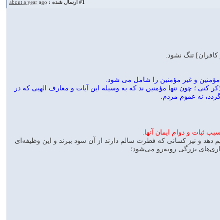
#1
ارسال شده :
about a year ago
کافران] تنگ نشود.
 مؤمنين و غير مؤمنين را شامل مى شود.
ذكر كنى ؛ چون تنها مؤمنين ند كه به وسيله اين آيات و معارف الهيى كه در
ردد، نه عموم مردم.
ب ثبات و دوام ايمان آنها.
بيم دهد و نيز كسانى كه فطرت سالم دارند از آن سود ببرند و اين وظيفه‌اى
ارى‌هاى بزرگى روبه‌رو مى‌شود؛