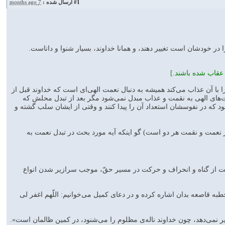
#1
ارسال شده :
7 months ago
 در خودشان است تغيير دهند، و همانا خداوند، بسيار شنوا و داناست.
عقاب شده باشند.]
بى كه خداوند معاقبين را با آن عذاب مى‌كند هميشه به دنبال نعمت الهى‌اى است كه خداوند قبل از
ت‌هاى الهى به نقمت و عذاب مبدل نمى‌شود مگر بعد از تبدل محلش كه
كه در نفوسشان استعداد آن را پيدا كنند و وقتى از ايشان سلب گشته و
ن آيه شامل تغيير نعمت و نقمت هر دو است) گو اينكه آيه مورد بحث در تبدل نعمت به
گشت از گناه و انحراف و حركت در مسير حقّ‌، موجب سرازير شدن انواع
طبه قاصعه بدان اشاره كرده و در دعاى كميل مى‌خوانيم: اللّهم اغفر لى
ير نمى‌دهد، چون خداوند ناله‌ى مظلوم را مى‌شنود، در كمين ظالمان است».