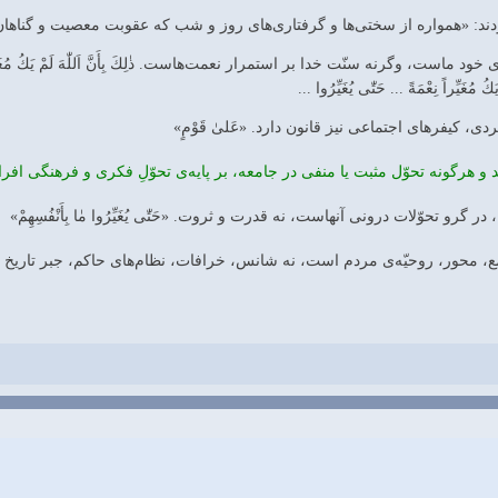
دند: «همواره از سختى‌ها و گرفتارى‌هاى روز و شب كه عقوبت معصيت و گناهان 
ِّراً نِعْمَةً‌ ... حَتّٰى يُغَيِّرُوا ...
دى، كيفرهاى اجتماعى نيز قانون دارد. «عَلىٰ قَوْمٍ‌»
هرگونه تحوّل مثبت يا منفى در جامعه، بر پايه‌ى تحوّلِ فكرى و فرهنگى افراد است. قَوْمٍ‌
گرو تحوّلات درونى آنهاست، نه قدرت و ثروت. «حَتّٰى يُغَيِّرُوا مٰا بِأَنْفُسِهِمْ‌»
ور، روحيّه‌ى مردم است، نه شانس، خرافات، نظام‌هاى حاكم، جبر تاريخ و... «يُغَيِّر