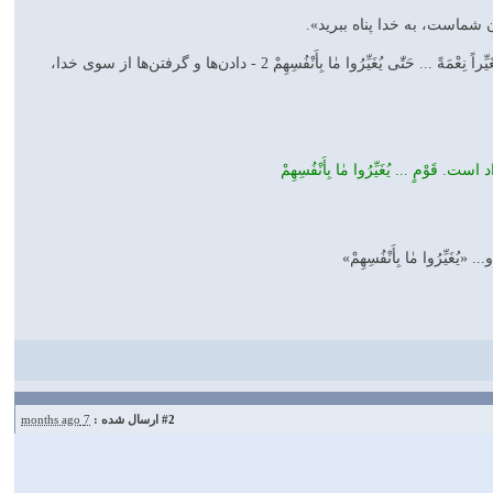
شماست، به خدا پناه ببريد».
⬅️ - #زوال_نعمت‌ها، از ناحيه‌ى خود ماست، وگرنه سنّت خدا بر استمرار نعمت‌هاست. ذٰلِكَ بِأَنَّ اَللّٰهَ لَمْ يَكُ مُغَيِّراً نِعْمَةً‌ ... حَتّٰى يُغَيِّرُوا مٰا بِأَنْفُسِهِمْ‌ 2 - دادن‌ها و گرفتن‌ها از سوى خدا،
 ... يُغَيِّرُوا مٰا بِأَنْفُسِهِمْ‌
ُوا مٰا بِأَنْفُسِهِمْ‌»
#2
ارسال شده :
7 months ago