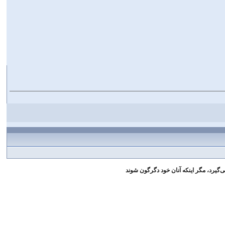
ى‌گيرد، مگر اينكه آنان خود دگرگون شوند