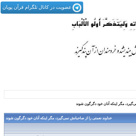
عضویت در کانال تلگرام قرآن پویان
ى‌گيرد، مگر اينكه آنان خود دگرگون شوند
خداوند نعمتى را از صاحبانش نمى‌گيرد، مگر اينكه آنان خود دگرگون شوند