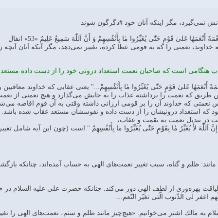
نش نمى‌گيرد، مگر اينكه آنان خود #دگرگون شوند
ْمَةً أَنْعَمَهٰا عَلىٰ قَوْمٍ حَتّٰى يُغَيِّرُوا مٰا بِأَنْفُسِهِمْ وَ أَنَّ اَللّٰهَ سَمِيعٌ عَلِيمٌ «53» انفال
داوند، نعمتى را كه به قومى عطا كرده، تغيير نمى‌دهد، مگر آنكه آنان آنچه را
ب هنگامى است كه صاحبان نعمت استعداد درونى خود را از دست داده مستعد 
مُغَيِّراً نِعْمَةً أَنْعَمَهٰا عَلىٰ قَوْمٍ حَتّٰى يُغَيِّرُوا مٰا بِأَنْفُسِهِمْ‌..." يعنى عقا
ين طريق كه نعمت را برداشته عذاب را به جايش مى‌گذارد و هيچ نعمتى از نعم
عمتى كه خداوند آن را بر قومى ارزانى داشته وقتى به آن قوم افاضه مى‌شود 
د كه استعداد درونيشان را از دست داده و نفوسشان مستعد عقاب شده باشد.
ت در تبديل نعمت به نقمت و عقاب،
َ اَللّٰهَ لاٰ يُغَيِّرُ مٰا بِقَوْمٍ حَتّٰى يُغَيِّرُوا مٰا بِأَنْفُسِهِمْ " است (چون اي
انند: ظلم و گناه، سبب تغيير نعمت‌هاى الهى به حساب آمده‌اند، چنانكه باز
ز لياقت بهره‌ورى از لطف الهى دور مى‌كند. چنانكه حضرت على عليه السلام در خ
م اغفر لى الذّنوب الّتى تغيّر النّعم...
م به مالك اشتر مى‌خوانيم: «هيچ‌چيز مانند ظلم و ستم، نعمت‌هاى الهى را تغي