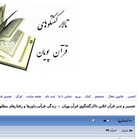
انجمن
عناوین فعال
جستجو
کمک
ورود
تماس با ما
ثبت نام
نقشه سایت
قرآن
تفسیر قر
تفسير و‌ تدبر قرآن انلاين-تالارگفتگوي قرآن پویان
»
زندگی قرآنی:باورها و رفتارهای مطلو
انتخابها
عنوان
عنوان