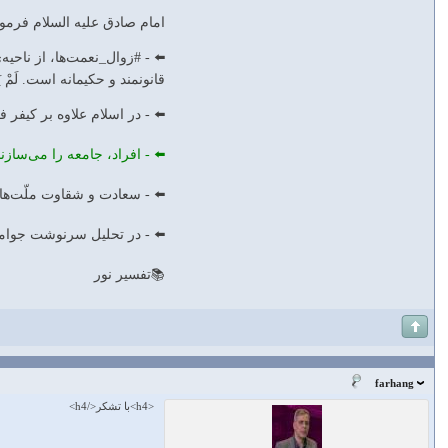
امام صادق عليه السلام فرمو
قانونمند و حكيمانه است. لَمْ يَكُ مُغَي
⬅️ - در اسلام علاوه بر كيفر فر
⬅️ - افراد، جامعه را مى‌سازند و 
⬅️ - سعادت و شقاوت ملّت‌ها، در 
⬅️ - در تحليل سرنوشت جوامع، مح
📚تفسیر نور
farhang
<h4>با تشكر</h4>