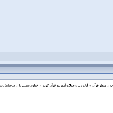
ب از منظر قرآن
»
آيات زیبا و جملات آموزنده قرآن كريم
»
خداوند نعمتى را از صاحبانش نم