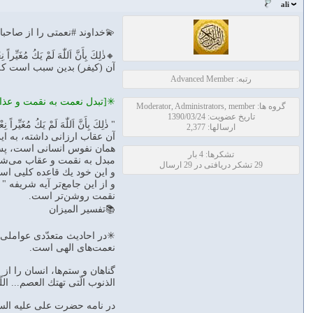
ali
💫خداوند #نعمتى را از صاحبا
🔸ذٰلِكَ بِأَنَّ اَللّٰهَ لَمْ يَكُ مُغَيِّراً نِع
آن (كيفر) بدين سبب است كه خ
رتبه: Advanced Member
✳[تبدل نعمت به نقمت و عذا
گروه ها: Moderator, Administrators, member
تاریخ عضویت: 1390/03/24
" ذٰلِكَ بِأَنَّ اَللّٰهَ لَمْ يَكُ 
ارسالها: 2,377
آن عقاب ارزانى داشته، به ا
همان نفوس انسانى است، پس ن
تشکرها: 4 بار
مبدل به نقمت و عقاب مى‌شو
29 تشکر دریافتی در 29 ارسال
و اين خود يك قاعده كليى اس
و از اين جامع‌تر آيه شريفه " إِنّ
نقمت روشن‌تر است.
📚تفسیر المیزان
✳در احاديث متعدّدى عواملى م
نعمت‌هاى الهى است.
گناهان و ستم‌ها، انسان را ا
الذنوب الّتى تهتك العصم... اللّه
در نامه حضرت على عليه السلا