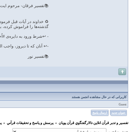
📚تفسیر فرقان- مرحوم ايت ا
♻ خداوند در آيات قبل فرمود: ا
گذشته‌ها را فراموش كرده، براد
- ↩️شرط ورود به دايره‌ى #اُخوّت 
-↩️ آنان كه تا ديروز، واجب الق
📚تفسير نور
کاربرانی که در حال مشاهده انجمن هستند
Guest
عنوان جدید
ارسال پاسخ
تفسير و‌ تدبر قرآن انلاين-تالارگفتگوي قرآن پویان
»
پرسش و پاسخ و تحقيقات قرآني
»
پ
جهش به انجمن