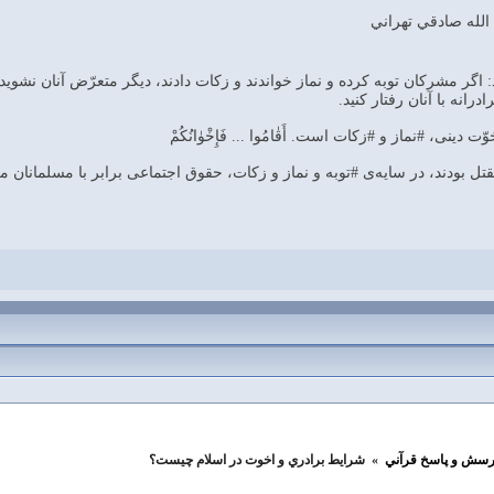
لله صادقي تهراني
گر مشركان توبه كرده و نماز خواندند و زكات دادند، ديگر متعرّض آنان نشويد، «فَخَ
رانه با آنان رفتار كنيد.
دينى، #نماز و #زكات است. أَقٰامُوا ... فَإِخْوٰانُكُمْ‌
تل بودند، در سايه‌ى #توبه و نماز و زكات، حقوق اجتماعى برابر با مسلمانان مى‌يابند 
رسش و پاسخ قرآني
»
شرايط برادري و اخوت در اسلام چيست؟