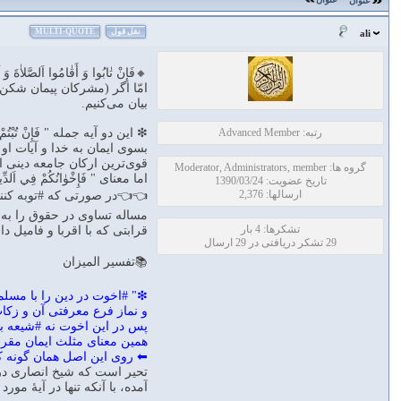
عنوان
نقل قول
MULTI-QUOTE
ali
🔸فَإِنْ تٰابُوا وَ أَقٰامُوا اَلصَّلاٰةَ وَ آتَوُ
امّا اگر (مشركان پيمان شكن)ت
بيان مى‌كنيم.
رتبه: Advanced Member
❇ اين دو آيه جمله " فَإِنْ تُبْتُم
بسوى ايمان به خدا و آيات او
قوى‌ترين اركان جامعه دينى ا
گروه ها: Moderator, Administrators, member
اما معناى " فَإِخْوٰانُكُمْ فِي ا
تاریخ عضویت: 1390/03/24
ارسالها: 2,376
👈👈در صورتى كه #توبه كنند با 
مساله تساوى در حقوق را به ب
تشکرها: 4 بار
قرابتى كه با اقربا و فاميل د
29 تشکر دریافتی در 29 ارسال
📚تفسير المیزان
❇" #اخوت در دين را با مسلم
و نماز فرع معرفتى آن و زكات ف
همين معناى مثلث ايمان مقر
⬅ روى اين اصل همان گونه كه
تحير است كه شيخ انصارى در با
آمده، با آنكه تنها در آيۀ م