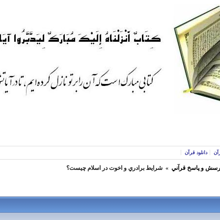
آن
دانلود قرآن
رسش و پاسخ قرآني
»
شرايط برادري و اخوت در اسلام چيست؟