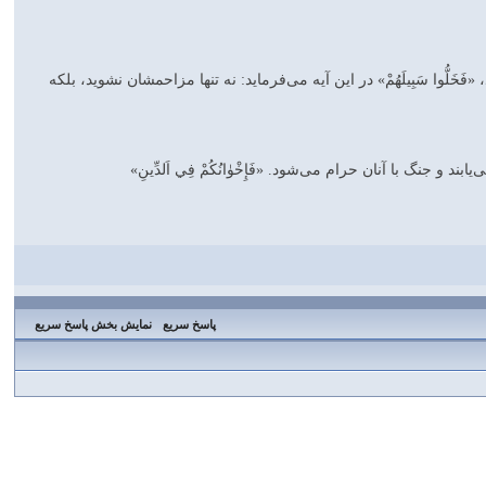
لُّوا سَبِيلَهُمْ‌» در اين آيه مى‌فرمايد: نه تنها مزاحمشان نشويد، بلكه
و جنگ با آنان حرام مى‌شود. «فَإِخْوٰانُكُمْ فِي اَلدِّينِ‌»
پاسخ سریع
نمایش بخش پاسخ سریع