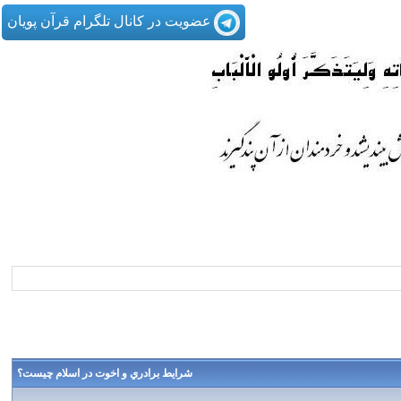
عضویت در کانال تلگرام قرآن پویان
شرايط برادري و اخوت در اسلام چيست؟