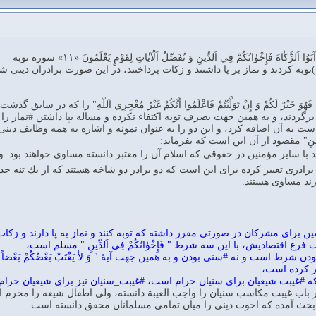
ا اَلزَّكٰاةَ فَإِخْوٰانُكُمْ فِي اَلدِّينِ وَ نُفَصِّلُ اَلْآيٰاتِ لِقَوْمٍ يَعْلَمُونَ «۱۱» سوره توبه
وبه كردند و نماز بر پا داشتند و زكات پرداختند، در اين صورت برادران دينى شم
ْ فَهُوَ خَيْرٌ لَكُمْ وَ إِنْ تَوَلَّيْتُمْ فَاعْلَمُوا أَنَّكُمْ غَيْرُ مُعْجِزِي اَللّٰهِ‌
 برگردند، و به همين جهت بصرف توبه اكتفاء نكرده و مساله بپا داشتن #نماز
ست به آن اضافه كرد، و اين دو را به عنوان نمونه و اشاره به همه وظايف دينى 
َلدِّينِ‌" مقصود از آن اين است كه بفرمايد:
ساير مؤمنين در حقوقى كه اسلام آن را معتبر دانسته مساوى خواهند بود. و اگر در اين آ
رادرى تعبير كرده براى اين است كه دو برادر دو شاخه هستند كه از يك تنه جدا
ارند مساوى هستند.
ين براى مشركان در صورتى مقرر داشته كه توبه كنند و نماز به پا دارند و ز
رع اقتصاديش، با اين سه شرط " فَإِخْوٰانُكُمْ فِي اَلدِّينِ " مسلم است،
ر كرده است،
 #غيبت شيعيان براى سنيان حرام است، #غيبت_سنيان نيز براى شيعيان حرام ا
ب غيبت مكاسب سنيان را واجب الغيبة دانسته، ولى اطفال شيعه را محرم الغيبة دا
ورد بحث آمده كه اخوت دينى را ميان تمامى مسلمانان محقق دانسته است.