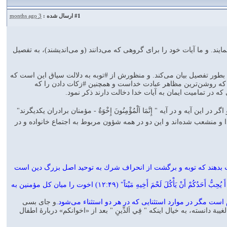
#1
ارسال شده :
3 months ago
ايند. و ما آيات خود را براى گروهى كه مى‌دانند (و مى‌انديشند)، به تفصيل
" را كه در سابق گذشت بطور تفصيل بيان مى‌كند. و منظورش از #توبه به دلالت سياق اين است كه
 را كه روشن‌ترين مظاهر عبادت خداست و همچنين #زكات دادن را كه
كه در تماميت ايمان به آيات خدا دخالت دارند ذكر نمود.
يه و در آيه " إِنَّمَا اَلْمُؤْمِنُونَ إِخْوَةٌ - مؤمنان برادران يكديگرند"
 و منشعب شده‌اند و اين دو در همه شؤون مربوط به اجتماع خانواده و در
كات بدهند كه توبه و برگشت از انحراف شرك به توحيد اصل بزرگ دين است
پس در اين اخوت نه #شيعه بودن شرط است و نه #سنى بودن و به همين جهت آيۀ " وَ لاٰ يَغْتَبْ بَعْضُكُمْ بَعْضاً أَ يُحِبُّ أَحَدُكُمْ أَنْ يَأْكُلَ لَحْمَ أَخِيهِ مَيْتاً" (۱۲:۴۹) اخوت را ميان كل مؤمنين به
ست مگر در موارد استثنايى كه در هر دو استثناء مى‌شود.
و جاى بسى
نسته، به خيال اينكه " فِي اَلدِّينِ " بعد از «اخوانكم» دربارۀ اطفال