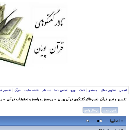
انجمن
عناوین فعال
جستجو
کمک
ورود
تماس با ما
ثبت نام
نقشه سایت
قرآن
تفسیر قر
تفسير و‌ تدبر قرآن انلاين-تالارگفتگوي قرآن پویان
»
پرسش و پاسخ و تحقيقات قرآني
»
پ
عنوان جدید
ارسال پاسخ
انتخابها
عنوان