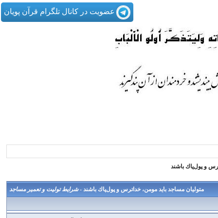
عضویت در کانال تلگرام قرآن پویان
رس و پول‌پاك باشند
متولیان مساجد باید مومن، خداترس و پول‌پاك باشند -
شرايط توليت و تعمير مساجد