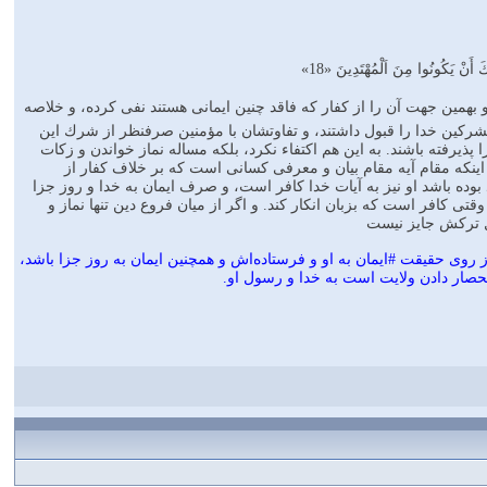
َ أَنْ يَكُونُوا مِنَ اَلْمُهْتَدِينَ «18»
 بهمين جهت آن را از كفار كه فاقد چنين ايمانى هستند نفى كرده، و خلاصه
 مشركين خدا را قبول داشتند، و تفاوتشان با مؤمنين صرفنظر از شرك اين
پذيرفته باشند. به اين هم اكتفاء نكرد، بلكه مساله نماز خواندن و زكات
للّٰهَ‌" براى اينكه مقام آيه مقام بيان و معرفى كسانى است كه بر خلاف كفار از
وده باشد او نيز به آيات خدا كافر است، و صرف ايمان به خدا و روز جزا
ى كافر است كه بزبان انكار كند. و اگر از ميان فروع دين تنها نماز و
ال تركش جايز نيست
وى حقيقت #ايمان به او و فرستاده‌اش و همچنين ايمان به روز جزا باشد،
صار دادن ولايت است به خدا و رسول او.