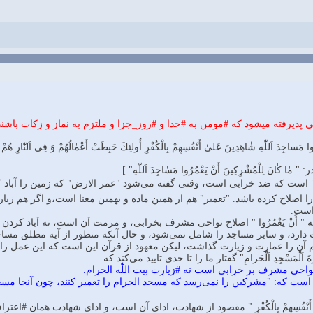
 #اعمال عبادي تنها از كساني پذيرفته ميشود كه #مومن به #خدا و #روز_جزا و 
لْمُشْرِكِينَ أَنْ يَعْمُرُوا مَسٰاجِدَ اَللّٰهِ شٰاهِدِينَ عَلىٰ أَنْفُسِهِمْ بِالْكُفْرِ أُولٰئِكَ حَبِطَتْ أَعْمٰا
[معناى #عمارت مساجد اللّٰه در: " مٰا كٰانَ لِلْمُشْرِكِينَ أ
"عمر الارض" كه زمين را آباد كرده و در زمين بنائى بالا برده باشد، و "عمر
ماده و بهمين معنا است،و اگر هم زيارت خانه خدا را "عمره" مى‌گويند باز بخ
مايه 
رابى، و مرمت آن است، نه آباد كردن آن با زيارت، چون اگر به اين معنا باشد با
و حال آنكه منظور از آيه مطلق مساجد است، گو اينكه ساير مساجد هم با نماز
قرآن اين است كه اين عمل را دخول در مسجد مى‌خواند نه زيارت. علاوه بر اي
" أَ جَعَلْتُمْ سِقٰايَةَ اَلْحٰاجِّ وَ عِمٰارَةَ اَلْمَسْجِدِ اَلْحَرٰ
⬅منظور از #عمارت، اصلاح نواحى مشرف بر خرابى است نه
جد الحرام را تعمير كنند، چون آنجا مسجد است، و مساجد وضعشان چنين است ك
ت، اداى آن است، و اداى شهادت همان #اعتراف است، حال يا اعتراف قولى، مانند كسى