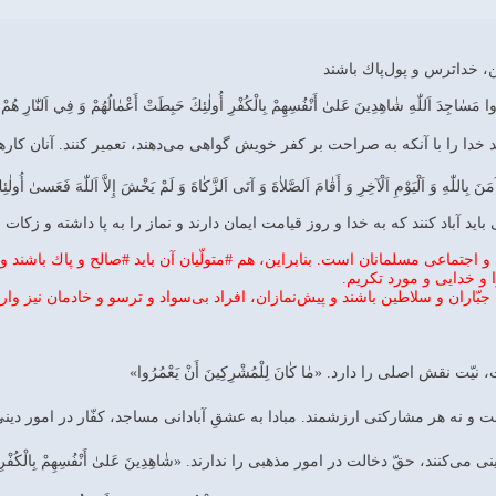
، خداترس و پول‌پاك باشند
مَسٰاجِدَ اَللّٰهِ شٰاهِدِينَ عَلىٰ أَنْفُسِهِمْ بِالْكُفْرِ أُولٰئِكَ حَبِطَتْ أَعْمٰالُهُمْ وَ فِي اَلنّٰارِ هُمْ خ
دا را با آنكه به صراحت بر كفر خويش گواهى مى‌دهند، تعمير كنند. آنان كارها
نَ بِاللّٰهِ وَ اَلْيَوْمِ اَلْآخِرِ وَ أَقٰامَ اَلصَّلاٰةَ وَ آتَى اَلزَّكٰاةَ وَ لَمْ يَخْشَ إِلاَّ اَللّٰهَ فَعَسىٰ أُولٰئِك
ايد آباد كنند كه به خدا و روز قيامت ايمان دارند و نماز را به پا داشته و زكات
 و اجتماعى مسلمانان است. بنابراين، هم #متولّيان آن بايد #صالح و پاك باشند 
 و خدايى و مورد تكريم.
بّاران و سلاطين باشند و پيش‌نمازان، افراد بى‌سواد و ترسو و خادمان نيز و
ت نقش اصلى را دارد. «مٰا كٰانَ لِلْمُشْرِكِينَ أَنْ يَعْمُرُوا»
ه هر مشاركتى ارزشمند. مبادا به عشقِ آبادانى مساجد، كفّار در امور دينى نفوذ كنند. 
ى‌كنند، حقّ دخالت در امور مذهبى را ندارند. «شٰاهِدِينَ عَلىٰ أَنْفُسِهِمْ بِالْكُفْرِ