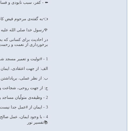
⬅️ - كفر، سبب نابودى و فساد و ب
👈به گفته‌ى مرحوم فيض كاش
🌹رسول خدا صلى الله عليه و آ
در احاديث براى كسانى كه به 
برخوردارى از نعمت و رحمت 
1 - #توليت و تعمير مسجد شرايطى دارد:
الف: از جهت اعتقادى، ايمان به مبدأ 
ب: از نظر عملى، برپاداشتن نماز و 
ج: از جهت روحى، شجاعت و نفوذن
2 - وظيفه‌ى متولّيان مساجد و تعميركنندگان آنها، رسيدگى به محرومان است. إِنَّمٰا يَعْمُرُ ... آتَى اَلزَّكٰاةَ‌
3 - ايمان از #عمل جدا نيست، آمَنَ‌ ... وَ أَقٰامَ‌ نماز از #زكات جدا نيست، «أَقٰامَ‌ اَلصَّلاٰةَ وَ آتَى اَلزَّكٰاةَ‌»
4 - با وجود ايمان، عمل صالح، نماز، زكات و شجاعت، باز هم مغرور نشويم، هنوز خطر انحراف وجود دارد. «فَعَسىٰ أُولٰئِكَ أَنْ يَكُونُوا مِنَ اَلْمُهْتَدِينَ‌»
📚تفسیر نور