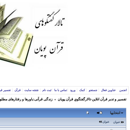
انجمن
عناوین فعال
جستجو
کمک
ورود
تماس با ما
ثبت نام
نقشه سایت
قرآن
تفسیر قر
تفسير و‌ تدبر قرآن انلاين-تالارگفتگوي قرآن پویان
»
زندگی قرآنی:باورها و رفتارهای مطلو
انتخابها
عنوان
عنوان