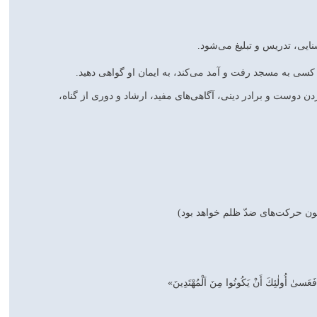
ى، تدريس و تبليغ مى‌شود.
ديد كسى به مسجد رفت و آمد مى‌كند، به ايمان او گواهى دهيد.
ن دوست و برادر دينى، آگاهى‌هاى مفيد، ارشاد و دورى از گناه،
كانون حركت‌هاى ضدّ ظلم خواهد بود)