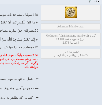
ali
🕌 #متولیان مساجد باید مومن
🔸مٰا كٰانَ لِلْمُشْرِكِينَ أَنْ يَعْمُرُوا 
رتبه: Advanced Member
⭕️مشركان حقّ ندارند مساجد خ
گروه ها: Moderator, Administrators, member
تاریخ عضویت: 1390/03/24
🔸إِنَّمٰا يَعْمُرُ مَسٰاجِدَ اَللّٰهِ مَنْ آمَ
ارسالها: 2,374
🕌 #مساجد خدا را تنها كسانى ب
تشکرها: 4 بار
💫 #مسجد، پايگاه مهمّ عبادى
29 تشکر دریافتی در 29 ارسال
باشد و هم مسجديان اهل تقوا
وگرنه اگر سازندگان مساجد، ج
خواهندماند.
⬅️ - عمل به تنهايى مهم نيست، نيّ
⬅️- نه هر درآمدى مشروع است و ن
⬅️ - كسانى كه تظاهر به بى‌دينى م