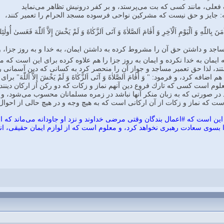
 فعلى، مانند كسى كه بت مى‌پرستد، و بر كفر درونيش تظاهر مى‌نمايد
 جايز و حق نيست كه مشركين نواحى فرسوده مسجد الحرام را تعمير كنند،
نَ بِاللّٰهِ وَ اَلْيَوْمِ اَلْآخِرِ وَ أَقٰامَ اَلصَّلاٰةَ وَ آتَى اَلزَّكٰاةَ وَ لَمْ يَخْشَ إِلاَّ اَللّٰهَ فَعَسىٰ أُولٰئِك
ساجد و داشتن حق آن را مشروط كرده به داشتن ايمان، به خدا و به روز جزا، و
به ايمان به خدا نكرده و ايمان به روز جزا را هم علاوه كرده براى اين است كه
تند، لذا حق تعمير مساجد و جواز آن را منحصر كرد به كسانى كه دين آسمانى را 
افه كرد، و فرمود: " وَ أَقٰامَ اَلصَّلاٰةَ وَ آتَى اَلزَّكٰاةَ وَ لَمْ يَخْشَ إِلاَّ اَ
وم است كسى كه تارك فروع دين آنهم نماز و زكات كه دو ركن از اركان دينند ب
د در صورتى كه به زبان منكر آنها نباشد در زمره مسلمانان محسوب مى‌شود، و وقت
است كه نماز و زكات از آن اركانى است كه به هيچ وجه و در هيچ حالى از احو
است كه #اعمال بندگان وقتى مرضى خداوند و نزد او جاودانه مى‌ماند كه از ر
سوى سعادت رهبرى نخواهد كرد، و معلوم است كه از لوازم ايمان حقيقى، انح