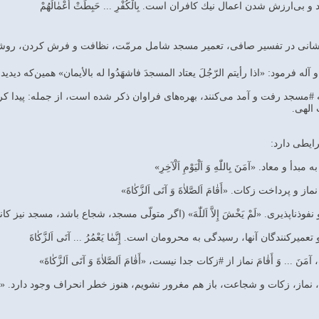
ى‌ارزش شدن اعمال نيك كافران است. بِالْكُفْرِ ... حَبِطَتْ أَعْمٰالُهُمْ‌
انى در تفسير صافى، تعمير مسجد شامل مرمّت، نظافت و فرش كردن، روشناي
له فرمود: «اذا رأيتم الرّجُلَ يعتاد المسجدَ فاشهَدُوا له بالأيمان» همين‌كه دي
#مسجد رفت و آمد مى‌كنند، بهره‌هاى فراوان ذكر شده است، از جمله: پيدا كرد
الهى.
و معاد. «آمَنَ بِاللّٰهِ وَ اَلْيَوْمِ اَلْآخِرِ»
پرداخت زكات. «أَقٰامَ اَلصَّلاٰةَ وَ آتَى اَلزَّكٰاةَ‌»
اپذيرى. «لَمْ يَخْشَ إِلاَّ اَللّٰهَ‌» (اگر متولّى مسجد، شجاع باشد، مسجد نيز 