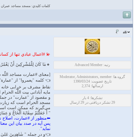
كلمات كليدي: مسجد مساجد عمران
ali
💫 #اعمال عبادي تنها از كسا
🔸مٰا كٰانَ لِلْمُشْرِكِينَ أَنْ يَعْمُرُوا 
رتبه: Advanced Member
[معناى #عمارت مساجد اللّٰه در: " مٰا 
گروه ها: Moderator, Administrators, member
👈 كلمه "يعمروا" از "عمارة"
تاریخ عضویت: 1390/03/24
ارسالها: 2,374
نقاط مشرف بر خرابى خانه را
مايه آبادانى بيت اللّٰه الحرام
و مقصود از "عمارت" در جمله "
تشکرها: 4 بار
29 تشکر دریافتی در 29 ارسال
مسجد الحرام است كه زيارت د
مى‌گيرند كه ممكن است اسم آ
" أَ جَعَلْتُمْ سِقٰايَةَ اَلْحٰاجِّ وَ 
⬅منظور از #عمارت، اصلاح نو
پس آيه در صدد بيان اين معن
نمايد"
.
👈و در جمله " شٰاهِدِينَ عَلى