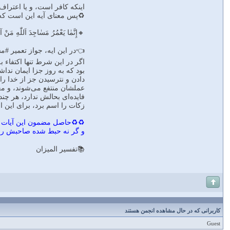
اينكه كافر است، و يا اعتراف
♻پس معناى آيه اين است كه:
🔸إِنَّمٰا يَعْمُرُ مَسٰاجِدَ اَللّٰهِ مَنْ آمَ
👈در اين ايه، جواز تعمير #م
اگر در اين شرط تنها اكتفاء 
بود كه به روز جزا ايمان نداش
دادن و نترسيدن جز از خدا را هم اض
عملشان منتفع مى‌شوند، و معل
فايده‌اى بحالش ندارد، هر چن
زكات را اسم برد، براى اين 
♻♻حاصل مضمون اين آيات اين 
و گر نه حبط شده صاحبش را ب
📚تفسير الميزان
کاربرانی که در حال مشاهده انجمن هستند
Guest