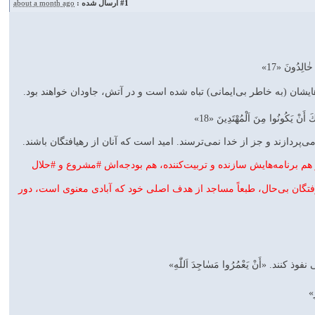
#1
ارسال شده :
about a month ago
ٰالِدُونَ «17»
يشان (به خاطر بى‌ايمانى) تباه شده است و در آتش، جاودان خواهند بود.
َ أَنْ يَكُونُوا مِنَ اَلْمُهْتَدِينَ «18»
 مى‌پردازند و جز از خدا نمى‌ترسند. اميد است كه آنان از رهيافتگان باشند.
و هم برنامه‌هايش سازنده و تربيت‌كننده، هم بودجه‌اش #مشروع و #حلال
ارفتگان بى‌حال، طبعاً مساجد از هدف اصلى خود كه آبادى معنوى است، دور
«أَنْ يَعْمُرُوا مَسٰاجِدَ اَللّٰهِ‌»
»