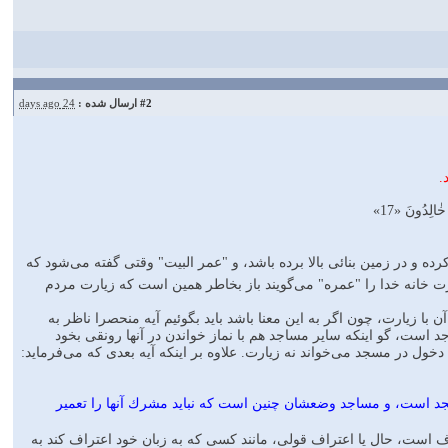
24 days ago
ارسال شده :
#2

🔸مٰا كٰانَ لِ
👈 كلمه "يعمروا" از "عمارة" است كه ضد خرابى است، وقتى گفته مى‌شود 
نقاط مشرف بر خرابى خانه را اصلاح كرده باشد. "تعمير" هم از همين 
و مقصود از "عمارت" در جمله " أَنْ يَعْمُرُوا " اصلاح نواحى مشرف بخ
مسجد الحرام است كه زيارت دارد، و ساير مساجد را شامل نمى‌شود، 
مى‌گيرند كه ممكن است اسم آن را عمارت و زيارت گذاشت، ليكن معهود از 
پس آيه در صدد بيان اين معنا است كه: "مشركين را نمى‌رسد كه مس
👈و در جمله " شٰاهِدِينَ عَلىٰ أَنْفُسِهِمْ بِالْكُفْرِ " مقصود از شهاد