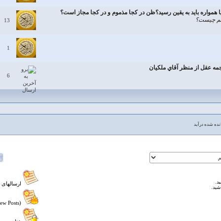
مواره باید به یقین رسید؟ظن در کجا مذموم و در کجا مجاز است؟
لم چيست؟
13
1
مه عقل از منظر آقاي ملكيان
6
ده شده درآید
د.
ارسالهای 
شید.
Hot Topic (New Posts)