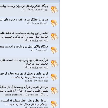
جایگاه تفکر و تعقل در قران و سنت پیامب
ali
,
about a month ago
ضرورت عقلگرايي در فقه و حوزه هاي علمي
ali
,
12 months ago
تفقه در دين وظيفه همه است نه فقط علما. 
خداوند عمل کسی را که درک و فهمش از د
ali
,
about a year ago
جايگاه والاي عقل در روايات و احاديث 
ali
,
2 years ago
قرآن به عقل، بهاي زيادي داده است. عقل ح
حجيت عقل در قران
ali
,
about a year ago
گوش دادن و تعقل کردن مایه نجات از جه
خدا حجيت عقل را پذيرفته است
rahim
,
10 years ago
مراد از قلب در قرآن چیست؟ آيا دل ،جايگ
مفهوم قلب و صدر در قران:ايا قلب و عق
Azam.pormaye
,
10 years ago
-
1
,
2
ارتباط عقل و نقل: عقل ميداند كه اشتباه مي
در تعارض عقل و نقل، تكليف چيست؟
ali
,
about a year ago