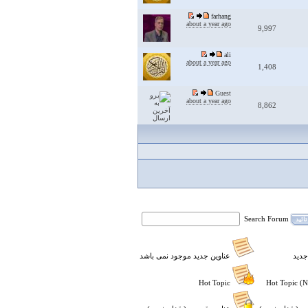
farhang
about a year ago
9,997
ali
about a year ago
1,408
Guest
about a year ago
8,862
Search Forum
تائید
جدید
عناوین جدید موجود نمی باشد
Hot Topic