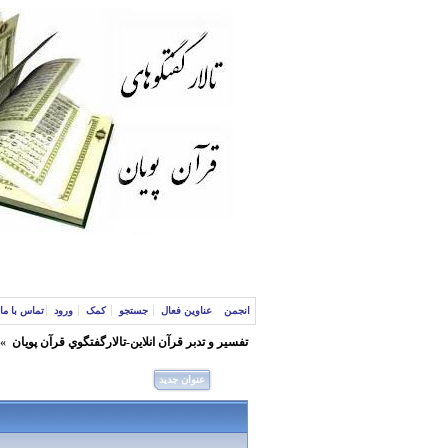
انجمن
عناوین فعال
جستجو
کمک
ورود
تماس با ما
تفسير و‌ تدبر قرآن انلاين-تالارگفتگوي قرآن پویان
»
عنوان جدید