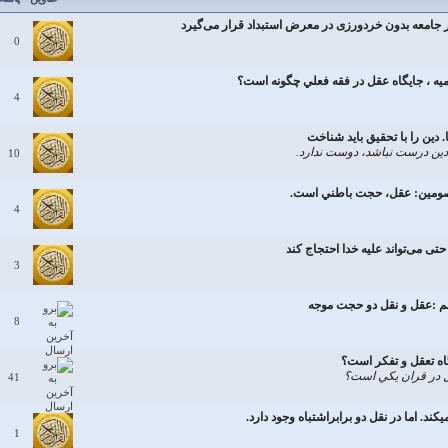
ر جامعه بدون خردورزی در معرض استبداد قرار می‌گیرد
0
ه ، جايگاه عقل در فقه فعلي چگونه است؟
4
دين را با تحقيق بايد شناخت
ین درست نباشد، دوست ندارد.
10
معصومين: عقل، حجت باطني است.
4
تی می‌تواند علیه خدا احتجاج کند
3
نم :عقل و نقل دو حجت موجه
8
اه تعقل و تفكر است؟
ل در قران يكي است؟
41
كند. اما در نقل دو برابراشتباه وجود دارد.
1