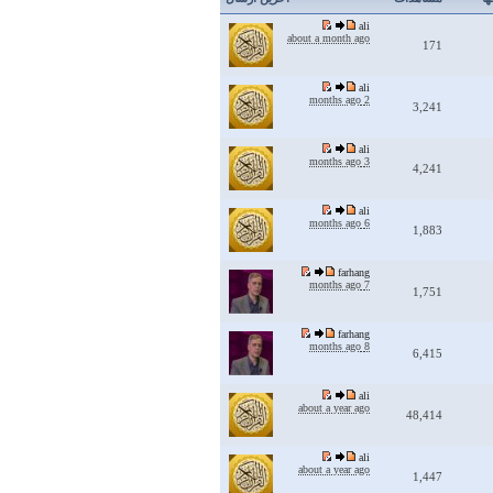
ali
about a month ago
171
ali
2 months ago
3,241
ali
3 months ago
4,241
ali
6 months ago
1,883
farhang
7 months ago
1,751
farhang
8 months ago
6,415
ali
about a year ago
48,414
ali
about a year ago
1,447