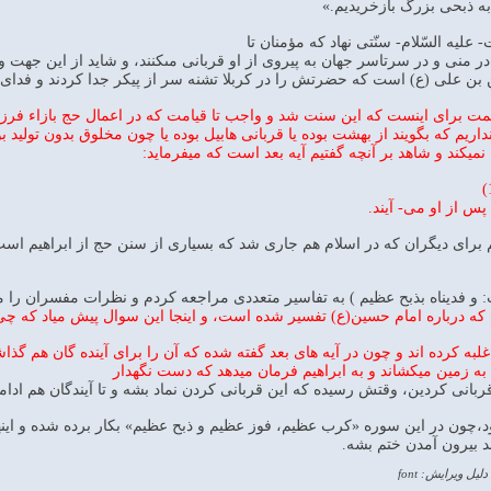
 او را به ذبحى بزرگ بازخريديم.»
عليه السّلام- سنّتى نهاد كه مؤمنان تا
 در منى و در سرتاسر جهان به پيروى از او قربانى مى‏كنند، و شايد از اين جهت
ن على (ع) است كه حضرتش را در كربلا تشنه سر از پيكر جدا كردند و فداى 
مت براى اينست كه اين سنت شد و واجب تا قيامت كه در اعمال حج بازاء فرزند خ
اريم كه بگويند از بهشت بوده يا قربانى هابيل بوده يا چون مخلوق بدون توليد بو
 نميكند و شاهد بر آنچه گفتيم آيه بعد است كه ميفرمايد:
پس از او مى- آيند.
م براى ديگران كه در اسلام هم جارى شد كه بسيارى از سنن حج از ابراهيم است
نی که درباره امام حسین(ع) تفسیر شده است، و اینجا این سوال پیش میاد ک
لبه کرده اند و چون در آیه های بعد گفته شده که آن را برای آینده گان هم 
به زمین میکشاند و به ابراهیم فرمان میدهد که دست نگهدار
بانی کردین، وقتش رسیده که این قربانی کردن نماد بشه و تا آیندگان هم ادامه 
ود،چون در این سوره «کرب عظیم، فوز عظیم و ذبح عظیم» بکار برده شده و اینه
 بیرون آمدن ختم بشه.
دلیل ویرایش: font