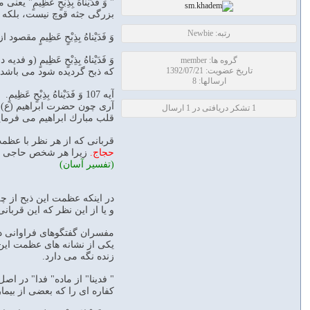
" وَ فَدَيْناهُ بِذِبْحٍ عَظِي
بزرگى جثه قوچ نيست، بلكه چ
رتبه: Newbie
وَ فَدَيْناهُ بِذِبْحٍ عَظِيم
وَ فَدَيْناهُ بِذِبْحٍ عَظِيم
گروه ها: member
تاریخ عضویت: 1392/07/21
كه ذبح گرديده شود مى‏ باشد 
ارسالها: 8
آيه 107 وَ فَدَيْناهُ بِذِبْحٍ عَظِيمٍ.
آرى چون حضرت ابراهيم (ع) م
1 تشکر دریافتی در 1 ارسال
قلب مبارك ابراهيم مى ‏فرمايد
قربانى كه از هر نظر با عظم
حجاج.
زيرا هر شخص حاجى در ر
(تفسیر آسان)
در اينكه عظمت اين ذبح از چه 
و يا از اين نظر كه اين قربا
مفسران گفتگوهاى فراوانى دا
يكى از نشانه‏ هاى عظمت اين 
زنده نگه مى ‏دارد.
" فدينا" از ماده" فدا" در اص
كفاره‏ اى را كه بعضى از بيمار