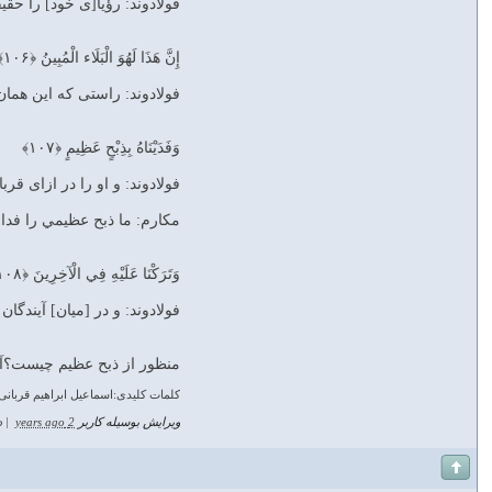
فولادوند: رؤيا[ى خود] را حق
إِنَّ هَذَا لَهُوَ الْبَلَاء الْمُبِينُ ﴿۱۰۶﴾
فولادوند: راستى كه اين همان
وَفَدَيْنَاهُ بِذِبْحٍ عَظِيمٍ ﴿۱۰۷﴾
فولادوند: و او را در ازاى قرب
مکارم: ما ذبح عظيمي را فداي
وَتَرَكْنَا عَلَيْهِ فِي الْآخِرِينَ ﴿۱۰۸﴾
فولادوند: و در [ميان] آيندگان
منظور از ذبح عظیم چیست؟آی
کلمات کلیدی:اسماعیل ابراهیم قربانی
ویرایش بوسیله کاربر
2 years ago
|
د