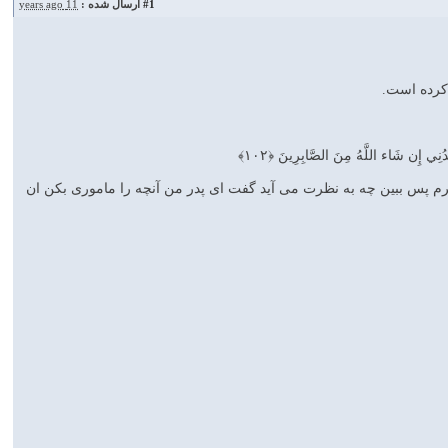
#1
ارسال شده :
11 years ago
 کرده است.
دُنِي إِن شَاء اللَّهُ مِنَ الصَّابِرِينَ ﴿۱۰۲﴾
برم پس ببين چه به نظرت مى‏ آيد گفت اى پدر من آنچه را مامورى بكن ان