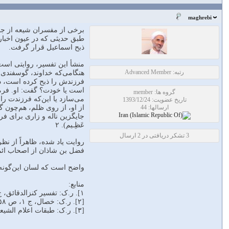
maghrebi
برخی از مفسران شیعه از جمل
طبق حدیثی که در عیون اخبار 
ذبح اسماعیل قرار گرفت.
منشأ این تفسیر، روایتی است
رتبه: Advanced Member
هنگامی‌که خداوند، گوسفندی 
فرزندش را ذبح کرده است، درج
است یا خودت؟ گفت: او. فرمود
گروه ها: member
می‌سازد یا این‌که فرزندت ر
تاریخ عضویت: 1393/12/24
ارسالها: 44
از او، از روی ظلم، هم‌چون گو
جایگزین ناله و زاری برای فرز
عَظِـیم). ۲
3 تشکر دریافتی در 2 ارسال
روایت یاد شده، ظاهراً از نظ
فضل بن شاذان از اصحاب ائمه(ع
واضح است که لسان این‌گونه 
منابع:
۱]. ر.ک: تفسیر کنزالدقائق، ج ۱۱، ص ۱۷۱ ـ ۱۷۲٫
[۲]. ر.ک: خصال، ج ۱، ص ۵۸ ـ ۵۹; صافات (۳۷) آیه ۱۰۷٫
[۳]. ر.ک: طبقات اعلام الشیعه، ج ۱، ص ۲۰۵; رجال نجاشی، ص ۲۵۹٫