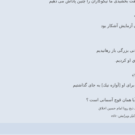
يقت بخشيدى ما نيكوكاران را چنين پاداش مى‏ دهيم
 آزمايش آشكار بود
انى بزرگى باز رهانيديم
 او كرديم.
 براى او [آوازه نيك] به جاى گذاشتيم
ا همان قوچ آسمانی است ؟
 ذبح رویا امام حسين اخلاق
لیل ویرایش: edit