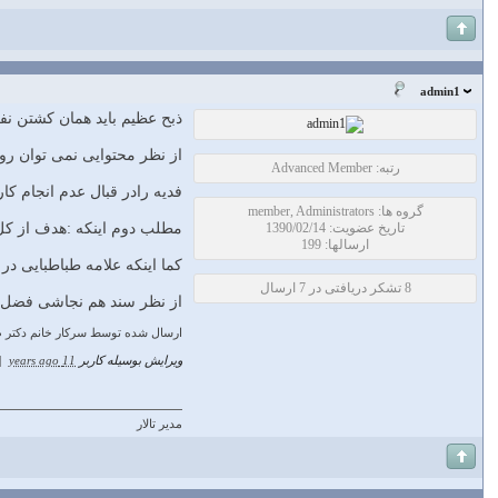
admin1
ذبح عظیم باید همان کشتن ن
از نظر محتوایی نمی توان روا
رتبه: Advanced Member
فدیه رادر قبال عدم انجام کا
گروه ها: member, Administrators
تاریخ عضویت: 1390/02/14
مطلب دوم اینکه :هدف از کل 
ارسالها: 199
کما اینکه علامه طباطبایی در
8 تشکر دریافتی در 7 ارسال
از نظر سند هم نجاشی فضل بن
ارسال شده توسط سرکار خانم دکتر 
ویرایش بوسیله کاربر
11 years ago
|
مدیر تالار