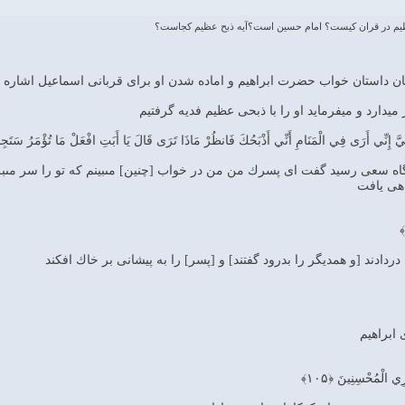
عظيم در قران كيست؟ امام حسين است؟آيه ذبح عظيم كجاست؟
ان داستان خواب حضرت ابراهیم و اماده شدن او برای قربانی اسماعیل اشاره
ز میدارد و میفرماید او را با ذبحی عظیم فدیه گرفتیم
ُنَيَّ إِنِّي أَرَى فِي الْمَنَامِ أَنِّي أَذْبَحُكَ فَانظُرْ مَاذَا تَرَى قَالَ يَا أَبَتِ افْعَلْ مَا تُؤْمَرُ سَتَجِ
ايگاه سعى رسيد گفت اى پسرك من من در خواب [چنين] مى‏بينم كه تو را سر مى‏
اهى يافت
ردادند [و همديگر را بدرود گفتند] و [پسر] را به پيشانى بر خاك افكند
ى ابراهيم
ِي الْمُحْسِنِينَ ﴿۱۰۵﴾