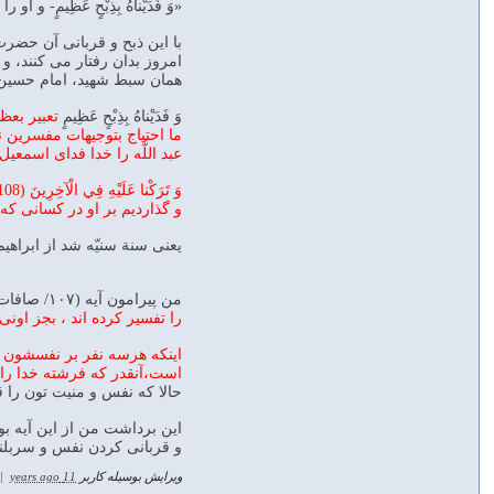
«وَ فَدَيْناهُ بِذِبْحٍ عَظِيمٍ- و
با اين ذبح و قربانى آن حضرت- 
امروز بدان رفتار مى ‏كنند، و
همان سبط شهيد، امام حسين ب
وَ فَدَيْناهُ بِذِبْحٍ عَظِيمٍ
تعبير بعظ
ما احتياج بتوجيهات مفسرين ند
عبد اللَّه را خدا فداى اسمعيل
وَ تَرَكْنا عَلَيْهِ فِي الْآخِرِينَ (108)
و گذارديم بر او در كسانى كه 
يعنى سنة سنيّه شد از ابراهي
من پیرامون آیه (۱۰۷/ صافات: و فدیناه بذبح عظیم ) به تفاسیر متعددی مراجعه کردم و نظرات مفسران را مطالعه کردم كه در بالا ارايه شد،
را تفسیر کرده اند ، بجز او
اینکه هرسه نفر بر نفسشون غ
است،آنقدر که فرشته خدا را 
حالا که نفس و منیت تون را قر
این برداشت من از این آیه ب
و قربانی کردن نفس و سربلند
ویرایش بوسیله کاربر
11 years ago
|