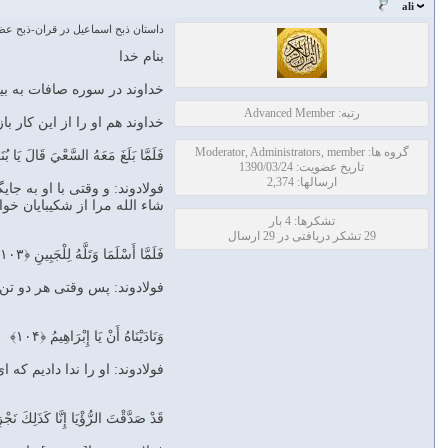
ali
داستان ذبح اسماعيل در قران-ذبح 
بنام خدا
خداوند در سوره صافات به بی
رتبه: Advanced Member
خداوند هم او را از این کار با
گروه ها: Moderator, Administrators, member
فَلَمَّا بَلَغَ مَعَهُ السَّعْيَ قَالَ يَا ب
تاریخ عضویت: 1390/03/24
ارسالها: 2,374
فولادوند: و وقتى با او به ج
شاء الله مرا از شكيبايان خو
تشکرها: 4 بار
29 تشکر دریافتی در 29 ارسال
فَلَمَّا أَسْلَمَا وَتَلَّهُ لِلْجَبِينِ ﴿۱۰۳﴾
فولادوند: پس وقتى هر دو تن د
وَنَادَيْنَاهُ أَنْ يَا إِبْرَاهِيمُ ﴿۱۰۴﴾
فولادوند: او را ندا داديم كه ا
قَدْ صَدَّقْتَ الرُّؤْيَا إِنَّا كَذَلِكَ نَجْز