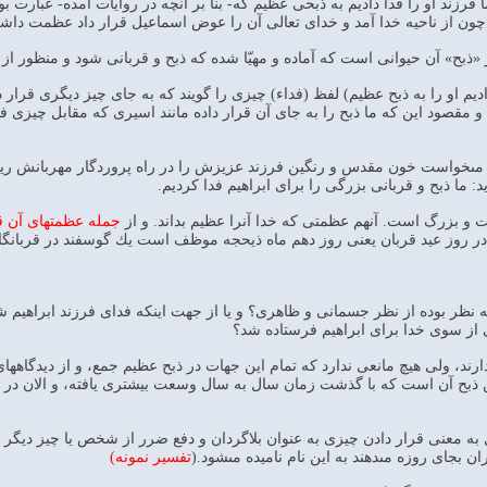
مٍ" يعنى ما فرزند او را فدا داديم به ذبحى عظيم كه- بنا بر آنچه در روايات آمده- عب
ون از ناحيه خدا آمد و خداى تعالى آن را عوض اسماعيل قرار داد عظمت داش
ٍ مقصود از «ذبح» آن حيوانى است كه آماده و مهيّا شده كه ذبح و قربانى شود و منظو
ٍ (و فديه داديم او را به ذبح عظيم) لفظ (فداء) چيزى را گويند كه به جاى چيز ديگر
و مقصود اين كه ما ذبح را به جاى آن قرار داده مانند اسيرى كه مقابل چيزى فد
ى‏خواست خون مقدس و رنگين فرزند عزيزش را در راه پروردگار مهربانش ريخت
: ما ذبح و قربانى بزرگى را براى ابراهيم فدا كرديم.
ت و بزرگ است. آنهم عظمتى كه خدا آنرا عظيم بداند. و از
جمله عظمتهاى آن ق
وز عيد قربان يعنى روز دهم ماه ذيحجه موظف است يك گوسفند در قربانگاه (م
نظر بوده از نظر جسمانى و ظاهرى؟ و يا از جهت اينكه فداى فرزند ابراهيم شد؟ 
نى از سوى خدا براى ابراهيم فرستاده شد؟
رند، ولى هيچ مانعى ندارد كه تمام اين جهات در ذبح عظيم جمع، و از ديدگاه
ذبح آن است كه با گذشت زمان سال به سال وسعت بيشترى يافته، و الان در هر 
ل به معنى قرار دادن چيزى به عنوان بلاگردان و دفع ضرر از شخص يا چيز ديگر اس
ان بجاى روزه مى‏دهند به اين نام ناميده مى‏شود.(
تفسیر نمونه)