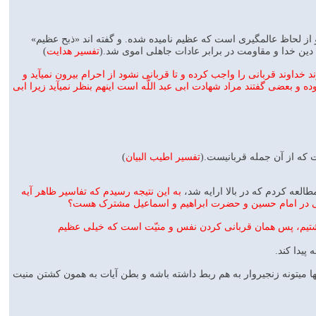
 و از لحاظ عالمگيرى است كه عظيم ناميده شده. و گفته‏ اند «ذبح عظيم»
دين خدا و مقاومت در برابر عادات جاهلى اموى شد.(
تفسیر هدایت
)
داوند قربانى را واجب كرده و تا قربانى نشود از احرام بيرون نميآيد و
ده و بعضى گفتند مراد شهادت ابى عبد اللَّه است اينهم بنظر نميآيد زيرا ابى
 كه از آن جمله قربانيست.(
تفسیر اطیب البیان
)
به این نتیجه رسیدم که تفاسیر ظاهر آیه
ه چی در امام حسین و حضرت ابراهیم و اسماعیل مشترک هست؟
گذاشتیم، پس همان قربانی کردن نفس و منیّت است که خیلی عظیم
پیدا کند.
ا میتونه زنجیروار به هم ربط داشته باشه و بطن آیات به همون کشتن منیت