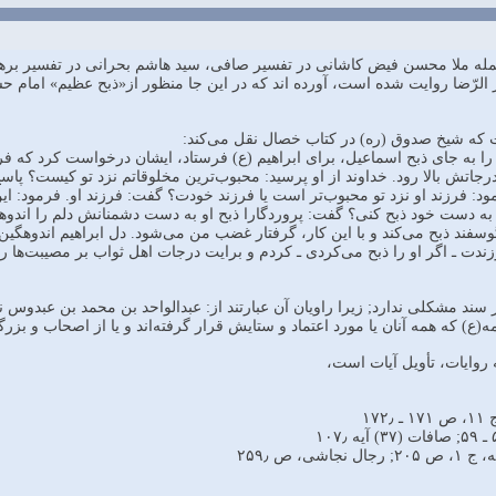
ه ملا محسن فیض کاشانی در تفسیر صافی، سید هاشم بحرانی در تفسیر برهان، 
الرّضا روایت شده است، آورده ‌اند که در این جا منظور از«ذبح عظیم» امام ح
 که شیخ صدوق (ره) در کتاب خصال نقل می‌کند:
را به جای ذبح اسماعیل، برای ابراهیم (ع) فرستاد، ایشان درخواست کرد که فر
اتش بالا رود. خداوند از او پرسید: محبوب‌ترین مخلوقاتم نزد تو کیست؟ پاسخ 
: فرزند او نزد تو محبوب‌تر است یا فرزند خودت؟ گفت: فرزند او. فرمود: این‌
ا به دست خود ذبح کنی؟ گفت: پروردگارا ذبح او به دست دشمنانش دلم را اند
سفند ذبح می‌کند و با این کار، گرفتار غضب من می‌شود. دل ابراهیم اندوهگین شد
ندت ـ اگر او را ذبح می‌کردی ـ کردم و برایت درجات اهل ثواب بر مصیبت‌ها را وا
ر سند مشکلی ندارد; زیرا راویان آن عبارتند از: عبدالواحد بن محمد بن عبدوس 
) که همه آنان یا مورد اعتماد و ستایش قرار گرفته‌اند و یا از اصحاب و بزرگانن
روایات، تأویل آیات است،