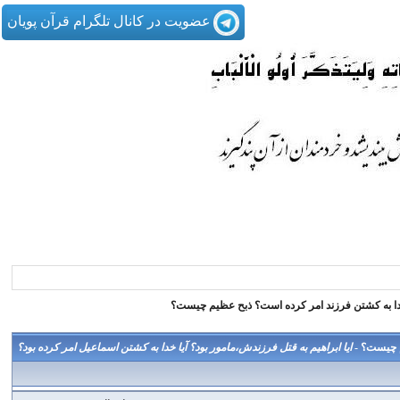
عضویت در کانال تلگرام قرآن پویان
 خدا به كشتن فرزند امر كرده است؟ ذبح عظیم چیست؟
یم چیست؟ -
ایا ابراهیم به قتل فرزندش،مامور بود؟ آیا خدا به کشتن اسماعیل امر کرده بود؟