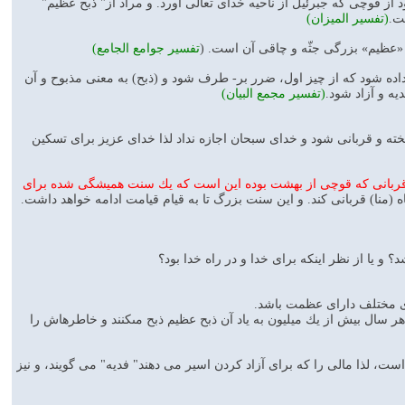
ارت بود از قوچى كه جبرئيل از ناحيه خداى تعالى آورد. و مراد از" ذبح عظيم"
ت.
(تفسیر المیزان)
ر از «عظيم» بزرگى جثّه و چاقى آن است. (
تفسیر جوامع الجامع)
ى قرار داده شود كه از چيز اول، ضرر بر- طرف شود و (ذبح) به معنى مذبوح و آن
يه و آزاد شود.
(تفسیر مجمع البیان)
ه و قربانى شود و خداى سبحان اجازه نداد لذا خداى عزيز براى تسكين
ربانى كه قوچى از بهشت بوده اين است كه يك سنت هميشگى شده براى
نا) قربانى كند. و اين سنت بزرگ تا به قيام قيامت ادامه خواهد داشت.
و يا از نظر اينكه براى خدا و در راه خدا بود؟
هاى مختلف داراى عظمت باشد.
سال بيش از يك ميليون به ياد آن ذبح عظيم ذبح مى‏كنند و خاطره‏اش را
ت، لذا مالى را كه براى آزاد كردن اسير مى‏ دهند" فديه" مى‏ گويند، و نيز