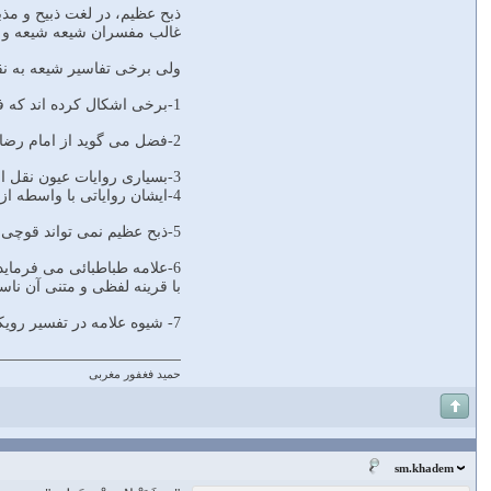
ذبح عظیم، در لغت ذبیح و مذ
غالب مفسران شیعه شیعه و س
ولی برخی تفاسیر شیعه به نقل
1-برخی اشکال کرده اند که فضل بن شاذان شاگرد امام رضا نبوده است. این موضوع را چند رجال شناس ادعا کرده اند ولی اکثر رجال شناسان خلاف آن را گفته اند.
2-فضل می گوید از امام رضا شنیده ام و این اگر دروغ باشد به تمامی نقل های او آسیب می زند.
3-بسیاری روایات عیون نقل از فضل بن شاذان است که کل روایات را زیر سوال می برد.
4-ایشان روایاتی با واسطه از امام کاظم هم نقل کرده است که نشان دهنده معاصر بودن با امام رضا می باشد.
5-ذبح عظیم نمی تواند قوچی باشد زیرا این برخلاف قرینه متنی است زیرا بر طبق این قرینه باید ذبح عظیم شخصیتی برتر از اسماعیل باشد.
6-علامه طباطبائی می فرمای
با قرینه لفظی و متنی آن نا
7- شیوه علامه در تفسیر رویکردی عقلی و فلسفی و تفسیر قرآن به قرآن است و روایات را برای تایید ذکر می نماید به طوری با دلایل عقلی ناسازگار نباشد.
حمید فغفور مغربی
sm.khadem