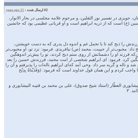
#2
ارسال شده :
11 years ago
حویزی در تفسیر نور الثقلین، و مرحوم علامه مجلسی در بحار الانوار،
سین (ع) است که از ذریه ابراهیم‌ است و او قربانی عظیمی بود که جانشین
زندش را ذبح کند تا با تحمل غم و اندوه دل پدری که به دست خویشتن،
داد: محبوب‌تر از حبیبت، محمد (ص) نیافریدی. فرمود: نزد تو، او محبوب‌تر
که فرزند او را دشمنانش از روی ستم ذبح کردند، تو را بیش‌تر اندوهگین
وهگین کرد. فرمود: ای ابراهیم شخصی از امت محمد، فرزندش حسین را بعد
 و ناله و گریه سر داد. وحی آمد که‌ای ابراهیم ناله‌ات را پذیرفتم و آن را
جب کردم و این همان قول خداوند است که فرمود: (وَفَدَیْناهُ بِذِبْح
نیشابوری العطّار (استاد شیخ صدوق)، علی بن محمد بن قتیبه النیشابوری و
د. ۳