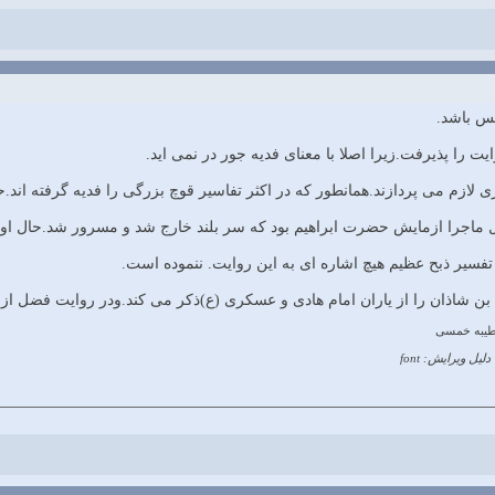
فس باشد.
یت را پذیرفت.زیرا اصلا با معنای فدیه جور در نمی اید.
ری لازم می پردازند.همانطور که در اکثر تفاسیر قوچ بزرگی را فدیه گرفته اند
ماجرا ازمایش حضرت ابراهیم بود که سر بلند خارج شد و مسرور شد.حال او طل
 تفسیر ذبح عظیم هیچ اشاره ای به این روایت. ننموده است.
 شاذان را از یاران امام هادی و عسکری (ع)ذکر می کند.ودر روایت فضل از 
طیبه خمسی
دلیل ویرایش: font