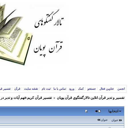
انجمن
عناوین فعال
جستجو
کمک
ورود
تماس با ما
ثبت نام
نقشه سایت
قرآن
تفسیر قر
تفسير و‌ تدبر قرآن انلاين-تالارگفتگوي قرآن پویان
»
تفسير قرآن كريم:فهم آيات و تدبر در
انتخابها
عنوان
عنوان