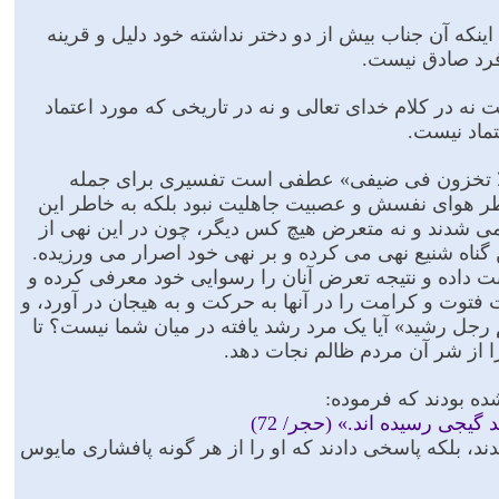
ینکه آن جناب بیش از دو دختر نداشته خود دلیل و قرینه
فرد صادق نیست.
 نه در کلام خداى تعالى و نه در تاریخى که مورد اعتماد
تماد نیست.
«و لا تخزون فی ضیفی» عطفى است تفسیرى براى جمله
طر هواى نفسش و عصبیت جاهلیت نبود بلکه به خاطر این
مى شدند و نه متعرض هیچ کس دیگر، چون در این نهى از
ین گناه شنیع نهى مى کرده و بر نهى خود اصرار مى ورزیده.
ت داده و نتیجه تعرض آنان را رسوایى خود معرفى کرده و
ت فتوت و کرامت را در آنها به حرکت و به هیجان در آورد، و
رجل رشید» آیا یک مرد رشد یافته در میان شما نیست؟ تا
 را از شر آن مردم ظالم نجات دهد.
ده بودند که فرموده:
جى رسیده اند.» (حجر/ 72)
ند، بلکه پاسخى دادند که او را از هر گونه پافشارى مایوس