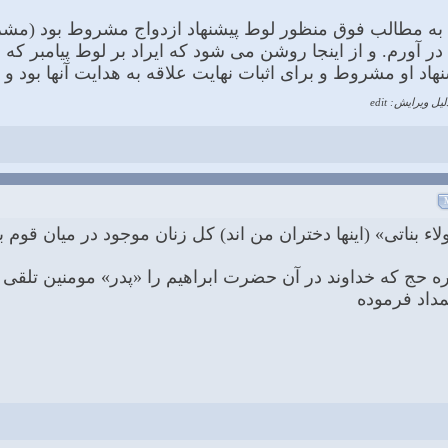
ه به مطالب فوق منظور لوط پیشنهاد ازدواج مشروط بود (مشروط
ما در آورم. و از اینجا روشن مى شود که ایراد بر لوط پیامبر ک
اد او مشروط و براى اثبات نهایت علاقه به هدایت آنها بود و 
لیل ویرایش: edit
 بناتی» (اینها دختران من اند) کل زنان موجود در میان قوم ب
وره حج که خداوند در آن حضرت ابراهیم را «پدر» مومنین تلقی
مداد فرموده