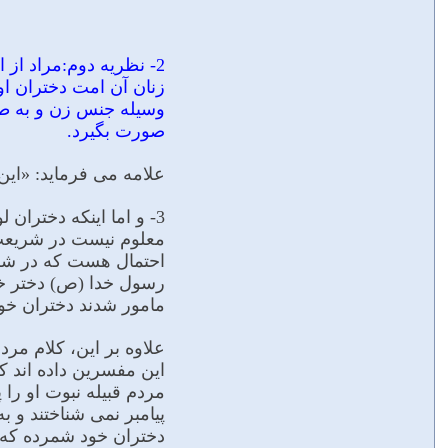
2- نظريه دوم:مراد از
زنان آن امت دختران او
وسیله جنس زن و به طر
صورت بگیرد.
علامه می فرماید: «این 
3- و اما اینکه دخترا
معلوم نیست در شریعت آ
احتمال هست که در شریع
رسول خدا (ص) دختر خود
مامور شدند دختران خود 
علاوه بر این، کلام مرد
این مفسرین داده اند 
مردم قبیله نبوت او را 
پیامبر نمى شناختند و به
دختران خود شمرده که ا