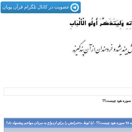
عضویت در کانال تلگرام قرآن پویان
 -
ايا لوط ،دخترانش را براي ازدواج به مردان مهاجم پيشنهاد داد؟