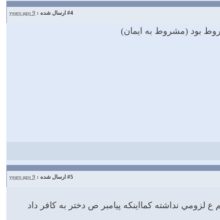
#4
ارسال شده :
9 years ago
روط بود (مشروط به ایمان)
#5
ارسال شده :
9 years ago
 لزومي نداشته كمااينكه پيامبر ص دختر به كافر داد