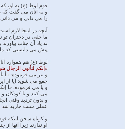
قوم لوط (ع) به او، که
و به آنان مى گفت که بی
را مى دانى و مى دانى
آنچه در اینجا لازم است
ما حقى در دختران تو 
به یاد آن جناب بیاورند
پیش مى دانستى که ما ا
لوط (ع) هم همواره آن
«إنکم لتأتون الرجال ش
و نیز مى فرموده: «أ ت
جمع مى شوید آیا از این 
و یا مى فرموده: «أ إن
مى کنید و با کودکان و 
و بدون تردید وقتى ان
عملى سنت جاریه شد ح
و کوتاه سخن اینکه قوم
او ندارند زیرا آنها ا