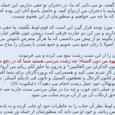
 گفتند: تو مى دانى که ما، در دختران تو حقى نداریم. این جم
ایید با دختران من ازدواج کنید، و حاصل پاسخ آنان این بوده که 
 که ما چه مى خواهیم و منظورمان از این هجوم چیست.
 مورد توجه قرار گیرد این است که قوم لوط نگفتند: ما حقى در
نداریم و بین این دو عبارت فرقى است روشن چون ظاهر عبا
 و بگویند تو از پیش مى دانستى که ما هرگز متعرض ناموس مردم
صولا با زنان جمع نمى شویم و جمع شدن با پسران را مباح مى
ان را از این سنت زشت منع مى کرده و مى فرموده:
هوة من دون النساء؛ چه زشت مردمى هستید شما که در دفع شهو
أتون الذکران من العالمین* و تذرون ما خلق لکم ربکم من أزو
کار شرم نمى کنید و همسرانى که پروردگارتان براى شما آفریده وا 
کم لتأتون الرجال و تقطعون السبیل و تأتون فی نادیکم المنکر
نونهالان خود عمل زشت انجام مى دهید؟» (عنکبوت/ 29)
جام عملى (چه خوب و چه بد) در میان مردمى سنت جاریه شد ح
ق ارتکاب آن نیز از آن مردم سلب مى شود.
 لوط نظر آن جناب را به خاطرات خود او جلب کرده و به یاد
ز جنس زنانند، و خود او مى داند که منظورشان از حمله ور شدن