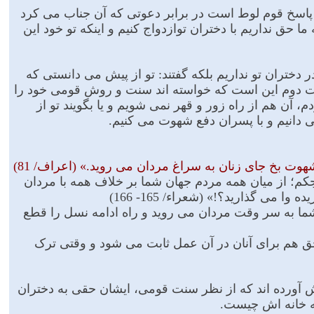
له پاسخ قوم لوط است در برابر دعوتى که آن جناب مى کرد
ما حق نداریم با دختران توازدواج کنیم و اینکه تو خود این
 دختران تو نداریم بلکه گفتند: تو از پیش مى دانستى که
رت دوم این است که خواسته اند سنت و روش قومى خود را
، آن هم از راه زور و قهر نمى شویم و یا بگویند تو از
 دانیم و با پسران دفع شهوت مى کنیم.
ت بخ جاى زنان به سراغ مردان مى روید.» (اعراف/ 81)
اجکم؛ از میان همه مردم جهان شما بر خلاف همه با مردان
مى گذارید؟!» (شعراء/ 165- 166)
؛ شما به سر وقت مردان مى روید و راه ادامه نسل را قطع
ق هم براى آنان در آن عمل ثابت مى شود و وقتى ترک
ش آورده اند که از نظر سنت قومى، ایشان حقى به دختران
 به خانه اش چیست.