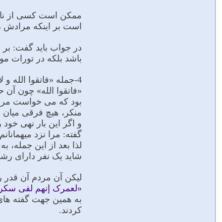
ممکن است کسى از ناحیه 
است بر اینکه مرادش ز
در جواب باید گفت: بر ا
باشد بلکه در تورات مو
4-جمله «فاتقوا الله
«فاتقوا الله» چون آن
بود که مى خواست مردم
منکر، هیچ فرقى میان می
و اگر این بار نهى خود
گفته: مرا نزد میهمانان
لذا بعد از این جمله، 
شاید یک نفر داراى رشد 
لیکن آن مردم آن قدر ر
«لعمرک إنهم لفی سکرته
به همین جهت گفته هاى پ
کردند.