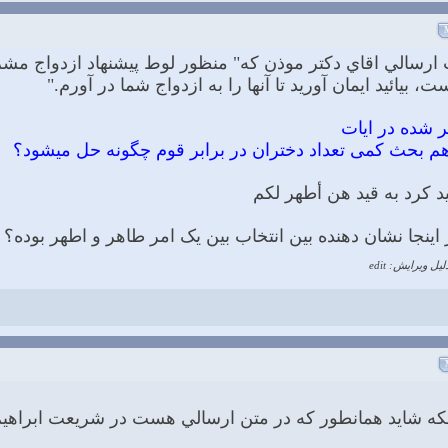
ت ارسالي اقاي دكتر موذن كه" منظور لوط پیشنهاد ازدواج مش
 بیائید ایمان آورید تا آنها را به ازدواج شما در آورم."
ید کرد به قید هن أطهر لکم
اینجا نشان دهنده بین انتخاب بین یک امر طاهر و اطهر بوده؟
لیل ویرایش: edit
لكه شايد همانطور كه در متن ارسالي هست در شريعت ابراهيم ع