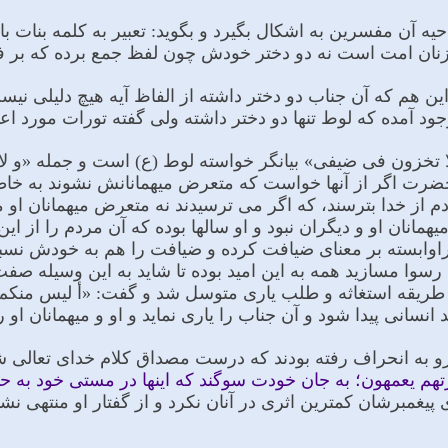
آن مفسرین به اشکال بگیرد و بگوید: تعبیر به کلمه بنات با ا
نان امت است نه دو دختر خودش چون لفظ جمع برده که بر 
ین هم که آن جناب دو دختر داشته از الفاظ آیه هیچ دلیلى نیست
جود آمده که لوط تنها دو دختر داشته ولى گفته تورات مورد اع
 و لا تخزون فی ضیفی» بیانگر خواسته لوط (ع) است و جمله 
 حضرت اگر از آنها خواست که متعرض میهمانانش نشوند به خا
 از خدا بترسند، که اگر مى ترسیدند نه متعرض میهمانان او 
همانان او و دیگران نبود و او سالها بوده که آن مردم را از ا
 راوابسته بر معناى ضیافت کرده و ضیافت را هم به خودش نسب
م رسوا مسازید همه به این امید بوده تا شاید به این وسیله صف
به طریقه استغاثه و طلب یارى متوسل شد و گفت: «أ لیس منکم 
انسانى پیدا شود و آن جناب را یارى نماید و او و میهمانان او
و به انحراف رفته بودند که درست مصداق کلام خداى تعالى ش
م یعمهون؛ به جان خودت سوگند که اینها در مستى خود به حد گی
یغمبرشان کمترین اثرى در آنان نکرد و از گفتار او منتهى نشد