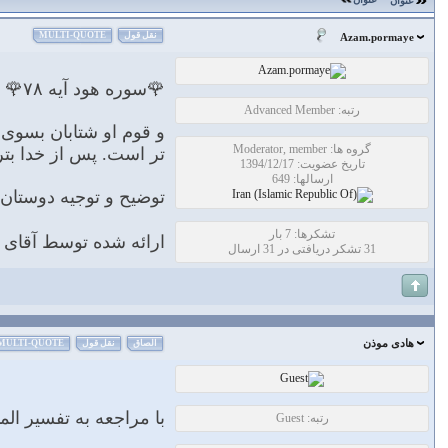
عنوان
نقل قول
MULTI-QUOTE
Azam.pormaye
🌹سوره هود آیه ۷۸🌹
رتبه: Advanced Member
و قوم او شتابان بسوی ا
گروه ها: Moderator, member
تر است. پس از خدا بتر
تاریخ عضویت: 1394/12/17
ارسالها: 649
توضیح و توجیه دوستا
تشکرها: 7 بار
ارائه شده توسط آقای ف
31 تشکر دریافتی در 31 ارسال
هادی موذن
الصاق
نقل قول
MULTI-QUOTE
با مراجعه به تفسير ال
رتبه: Guest