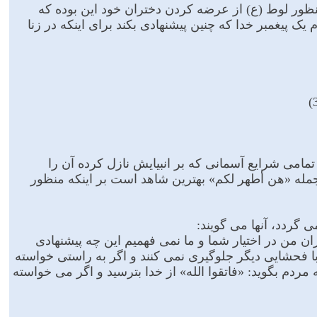
 منظور لوط (ع) از عرضه کردن دختران خود این بوده که
م یک پیغمبر خدا که چنین پیشنهادى بکند براى اینکه در زنا
تمامى شرایع آسمانى که بر انبیایش نازل کرده آن را
مله «هن أطهر لکم» بهترین شاهد است بر اینکه منظور
 گردد، آنها می گویند:
ن من در اختیار شما و ما نمى فهمیم این چه پیشنهادى
فحشایى دیگر جلوگیرى نمى کنند و اگر به راستى خواسته
 مردم بگوید: «فاتقوا الله» از خدا بترسید و اگر مى خواسته