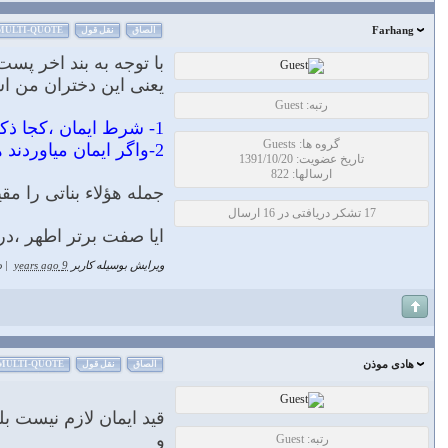
Farhang
الصاق
نقل قول
MULTI-QUOTE
با توجه به بند اخر پس
یعنى این دختران من است،
رتبه: Guest
1- شرط ایمان ،کجا ذکر شده در ایات
گروه ها: Guests
2-واگر ایمان میاوردند هم بحث کمی تعداد دختران در برابر قوم چگونه حل میشود؟
تاریخ عضویت: 1391/10/20
ارسالها: 822
جمله هؤلاء بناتی را مق
17 تشکر دریافتی در 16 ارسال
ایا صفت برتر اطهر ،در 
ویرایش بوسیله کاربر
9 years ago
|
د
هادی موذن
الصاق
نقل قول
MULTI-QUOTE
قيد ايمان لازم نيست ب
و
رتبه: Guest