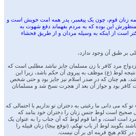
ه همه زنان قوم، چون یک پیغمبر، پدر همه امت خویش است و
منظورش این بوده که به مردم بفهماند دفع شهوت به
ر است از اینکه به وسیله مردان و از طریق فحشاء
یلى بر طبق آن وجود ندارد،
ازدواج مرد کافر با زن مسلمان جایز نباشد مطلبى است که
تیجه لوط (ع) موظف به پیروى آن حکم باشد، زیرا این
شد، هم چنان که در صدر اسلام نیز جایز بود و حتى شخص
رت کافر بود و جواز آن بعد از هجرت نسخ شد و مسلمانان
و که مى دانى ما رغبتى به دختران تو نداریم با احتمالى که
ى صحیح است لوط جنس زنان را دختران خود بنامد که
و مرد امت است، و اما قوم لوط که آن جناب را به عنوان یک
شند بگویند لوط از باب تهکم، (توقع بیجا) زنان قبیله را
در کلام هیچ قرینه اى بر آن نیست.