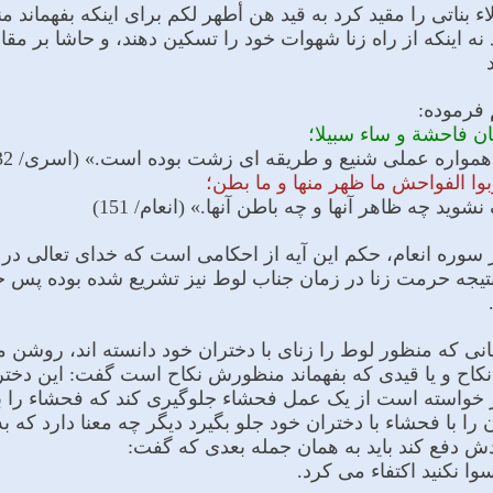
اء بناتی را مقید کرد به قید هن أطهر لکم براى اینکه بفهماند
د نه اینکه از راه زنا شهوات خود را تسکین دهند، و حاشا بر مقا
 فرموده:
کان فاحشة و ساء سبیلا؛
 همواره عملى شنیع و طریقه اى زشت بوده است.» (اسرى/ 32)
ربوا الفواحش ما ظهر منها و ما بطن؛
ید چه ظاهر آنها و چه باطن آنها.» (انعام/ 151)
ر سوره انعام، حکم این آیه از احکامى است که خداى تعالى در 
تیجه حرمت زنا در زمان جناب لوط نیز تشریع شده بوده پس ج
انی که منظور لوط را زناى با دختران خود دانسته اند، روشن مى
کاح و یا قیدى که بفهماند منظورش نکاح است گفت: این دخترا
خواسته است از یک عمل فحشاء جلوگیرى کند که فحشاء را با 
را با فحشاء با دختران خود جلو بگیرد دیگر چه معنا دارد که به
ش دفع کند باید به همان جمله بعدى که گفت:
وا نکنید اکتفاء مى کرد.