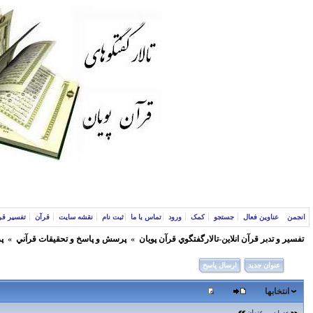
انجمن
عناوین فعال
جستجو
کمک
ورود
تماس با ما
ثبت نام
نقشه سایت
قرآن
تفسیر قر
تفسير و‌ تدبر قرآن انلاين-تالارگفتگوي قرآن پویان
»
پرسش و پاسخ و تحقيقات قرآني
»
پ
عنوان جدید
ارسال پاسخ
انتخابها
عنوان