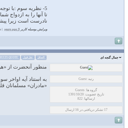
5- نظريه سوم :با توج
تا آنها را به ازدواج ش
نادرست است زیرا پیشنه
ویرایش بوسیله کاربر
9 years ago
|
د
جمال گنجه ای
الصاق
نقل قول
MULTI-QUOTE
منظور آنحضرت از «هولاء
به استناد آیه اواخر س
رتبه: Guest
«مادران» مسلمانان قل
گروه ها: Guests
تاریخ عضویت: 1391/10/20
ارسالها: 822
17 تشکر دریافتی در 16 ارسال