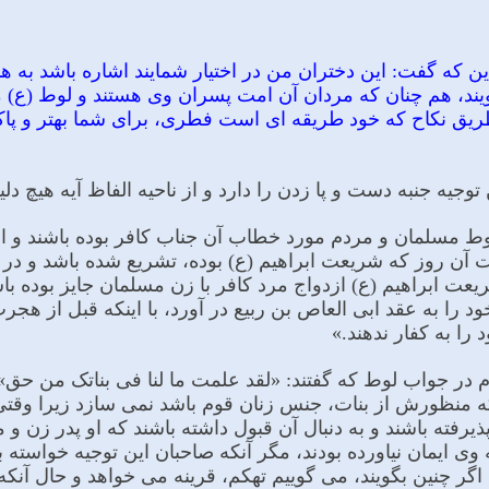
 این که گفت: این دختران من در اختیار شمایند اشاره باشد ب
یند، هم چنان که مردان آن امت پسران وى هستند و لوط (ع) 
یق نکاح که خود طریقه اى است فطرى، براى شما بهتر و پاکت
توجیه جنبه دست و پا زدن را دارد و از ناحیه الفاظ آیه هیچ دل
ن لوط مسلمان و مردم مورد خطاب آن جناب کافر بوده باشند و 
ن روز که شریعت ابراهیم (ع) بوده، تشریع شده باشد و در ن
ت ابراهیم (ع) ازدواج مرد کافر با زن مسلمان جایز بوده با
 را به عقد ابى العاص بن ربیع در آورد، با اینکه قبل از هج
را به کفار ندهند.»
م در جواب لوط که گفتند: «لقد علمت ما لنا فی بناتک من حق» ت
که منظورش از بنات، جنس زنان قوم باشد نمى سازد زیرا وقت
پذیرفته باشند و به دنبال آن قبول داشته باشند که او پدر زن 
 وى ایمان نیاورده بودند، مگر آنکه صاحبان این توجیه خواسته با
گر چنین بگویند، مى گوییم تهکم، قرینه مى خواهد و حال آنکه 