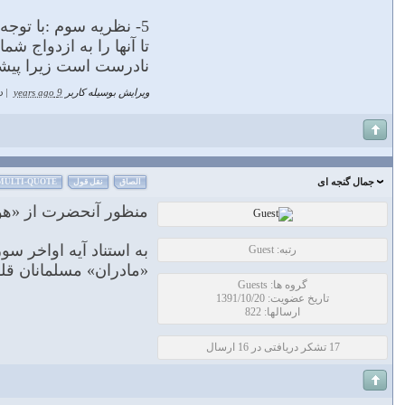
5- نظريه سوم :با توج
تا آنها را به ازدواج ش
نادرست است زیرا پیشنه
ویرایش بوسیله کاربر
9 years ago
|
د
جمال گنجه ای
الصاق
نقل قول
MULTI-QUOTE
منظور آنحضرت از «هولاء
به استناد آیه اواخر س
رتبه: Guest
«مادران» مسلمانان قل
گروه ها: Guests
تاریخ عضویت: 1391/10/20
ارسالها: 822
17 تشکر دریافتی در 16 ارسال