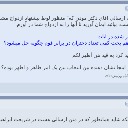
ت ارسالي اقاي دكتر موذن كه" منظور لوط پیشنهاد ازدواج مش
 بیائید ایمان آورید تا آنها را به ازدواج شما در آورم."
ید کرد به قید هن أطهر لکم
اینجا نشان دهنده بین انتخاب بین یک امر طاهر و اطهر بوده؟
لیل ویرایش: edit
لكه شايد همانطور كه در متن ارسالي هست در شريعت ابراهيم ع