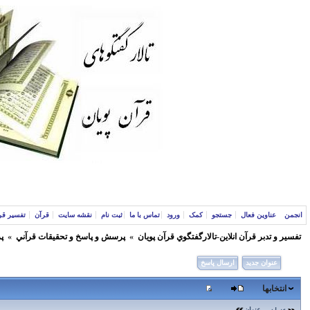
انجمن
عناوین فعال
جستجو
کمک
ورود
تماس با ما
ثبت نام
نقشه سایت
قرآن
تفسیر قر
تفسير و‌ تدبر قرآن انلاين-تالارگفتگوي قرآن پویان
»
پرسش و پاسخ و تحقيقات قرآني
»
پ
عنوان جدید
ارسال پاسخ
انتخابها
عنوان