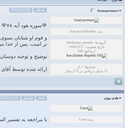
عنوان
نقل قول
MULTI-QUOTE
Azam.pormaye
🌹سوره هود آیه ۷۸🌹
رتبه: Advanced Member
و قوم او شتابان بسوی ا
گروه ها: Moderator, member
تر است. پس از خدا بتر
تاریخ عضویت: 1394/12/17
ارسالها: 649
توضیح و توجیه دوستا
تشکرها: 7 بار
ارائه شده توسط آقای ف
31 تشکر دریافتی در 31 ارسال
هادی موذن
الصاق
نقل قول
MULTI-QUOTE
با مراجعه به تفسير ال
رتبه: Guest