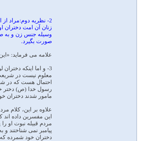
2- نظريه دوم:مراد از
زنان آن امت دختران او
وسیله جنس زن و به طر
صورت بگیرد.
علامه می فرماید: «این 
3- و اما اینکه دخترا
معلوم نیست در شریعت آ
احتمال هست که در شریع
رسول خدا (ص) دختر خود
مامور شدند دختران خود 
علاوه بر این، کلام مرد
این مفسرین داده اند 
مردم قبیله نبوت او را 
پیامبر نمى شناختند و به
دختران خود شمرده که ا