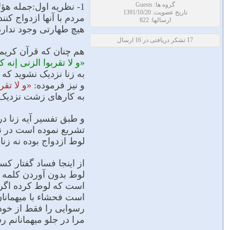
گروه ها: Guests
1- نظريه اول:جمله هؤل
تاریخ عضویت: 1391/10/20
مردم با آنها ازدواج کنن
ارسالها: 822
هیچ طهارتى وجود ندارد
17 تشکر دریافتی در 16 ارسال
هم چنان که قرآن کریم
«و لا تقربوا الزنى إنه 
به زنا نزدیک نشوید که
و نیز فرموده:
«و لا تق
به کارهاى زشت نزدیک نشو
و طبق تفسیر آیه زنا د
تشریع نموده است در ن
لوط ازدواج بوده نه زنا.
از اینجا فساد گفتار کس
لوط بدون آوردن کلمه ن
است که لوط کرده اگر 
است فحشاء با میهمانان 
رسوایى را فقط از خود
مرا در جلو میهمانانم رس