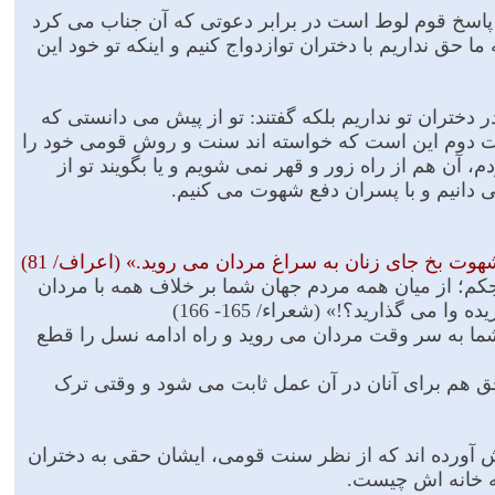
له پاسخ قوم لوط است در برابر دعوتى که آن جناب مى کرد
ما حق نداریم با دختران توازدواج کنیم و اینکه تو خود این
 دختران تو نداریم بلکه گفتند: تو از پیش مى دانستى که
رت دوم این است که خواسته اند سنت و روش قومى خود را
، آن هم از راه زور و قهر نمى شویم و یا بگویند تو از
 دانیم و با پسران دفع شهوت مى کنیم.
ت بخ جاى زنان به سراغ مردان مى روید.» (اعراف/ 81)
اجکم؛ از میان همه مردم جهان شما بر خلاف همه با مردان
مى گذارید؟!» (شعراء/ 165- 166)
؛ شما به سر وقت مردان مى روید و راه ادامه نسل را قطع
ق هم براى آنان در آن عمل ثابت مى شود و وقتى ترک
ش آورده اند که از نظر سنت قومى، ایشان حقى به دختران
 به خانه اش چیست.