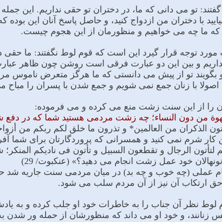
 گفتند: تو مى دانى که ما، در دختران تو حقى نداریم. این جم
ایید با دختران من ازدواج کنید، و حاصل پاسخ آنان این بوده که 
 که ما چه مى خواهیم و منظورمان از این هجوم چیست.
 مورد توجه قرار گیرد این است که قوم لوط نگفتند: ما حقى در
نداریم و بین این دو عبارت فرقى است روشن چون ظاهر عبا
 و بگویند تو از پیش مى دانستى که ما هرگز متعرض ناموس مردم
صولا با زنان جمع نمى شویم و جمع شدن با پسران را مباح مى
ان را از این سنت زشت منع مى کرده و مى فرموده:
هوة من دون النساء؛ چه زشت مردمى هستید شما که در دفع شهو
أتون الذکران من العالمین* و تذرون ما خلق لکم ربکم من أزو
کار شرم نمى کنید و همسرانى که پروردگارتان براى شما آفریده وا 
کم لتأتون الرجال و تقطعون السبیل و تأتون فی نادیکم المنکر
نونهالان خود عمل زشت انجام مى دهید؟» (عنکبوت/ 29)
جام عملى (چه خوب و چه بد) در میان مردمى سنت جاریه شد ح
ق ارتکاب آن نیز از آن مردم سلب مى شود.
 لوط نظر آن جناب را به خاطرات خود او جلب کرده و به یاد
ز جنس زنانند، و خود او مى داند که منظورشان از حمله ور شدن