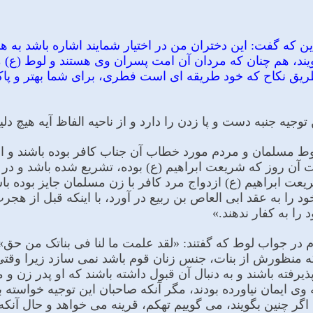
 این که گفت: این دختران من در اختیار شمایند اشاره باشد ب
یند، هم چنان که مردان آن امت پسران وى هستند و لوط (ع) 
یق نکاح که خود طریقه اى است فطرى، براى شما بهتر و پاکت
توجیه جنبه دست و پا زدن را دارد و از ناحیه الفاظ آیه هیچ دل
ن لوط مسلمان و مردم مورد خطاب آن جناب کافر بوده باشند و 
ن روز که شریعت ابراهیم (ع) بوده، تشریع شده باشد و در ن
ت ابراهیم (ع) ازدواج مرد کافر با زن مسلمان جایز بوده با
 را به عقد ابى العاص بن ربیع در آورد، با اینکه قبل از هج
را به کفار ندهند.»
م در جواب لوط که گفتند: «لقد علمت ما لنا فی بناتک من حق» ت
که منظورش از بنات، جنس زنان قوم باشد نمى سازد زیرا وقت
پذیرفته باشند و به دنبال آن قبول داشته باشند که او پدر زن 
 وى ایمان نیاورده بودند، مگر آنکه صاحبان این توجیه خواسته با
گر چنین بگویند، مى گوییم تهکم، قرینه مى خواهد و حال آنکه 