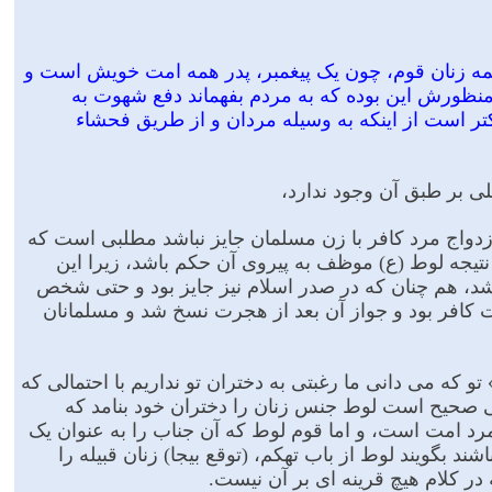
ه همه زنان قوم، چون یک پیغمبر، پدر همه امت خویش است و
منظورش این بوده که به مردم بفهماند دفع شهوت به
ر است از اینکه به وسیله مردان و از طریق فحشاء
یلى بر طبق آن وجود ندارد،
ازدواج مرد کافر با زن مسلمان جایز نباشد مطلبى است که
تیجه لوط (ع) موظف به پیروى آن حکم باشد، زیرا این
شد، هم چنان که در صدر اسلام نیز جایز بود و حتى شخص
رت کافر بود و جواز آن بعد از هجرت نسخ شد و مسلمانان
و که مى دانى ما رغبتى به دختران تو نداریم با احتمالى که
ى صحیح است لوط جنس زنان را دختران خود بنامد که
و مرد امت است، و اما قوم لوط که آن جناب را به عنوان یک
شند بگویند لوط از باب تهکم، (توقع بیجا) زنان قبیله را
در کلام هیچ قرینه اى بر آن نیست.