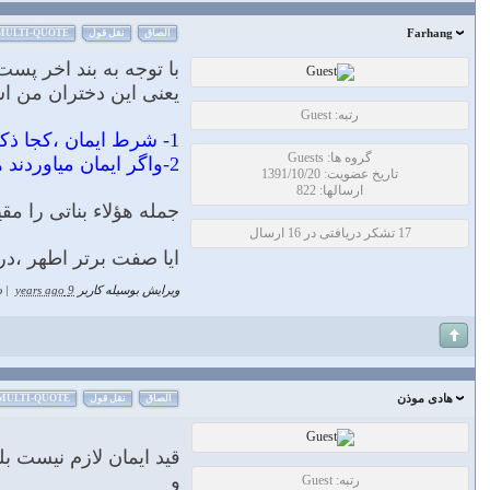
Farhang
الصاق
نقل قول
MULTI-QUOTE
با توجه به بند اخر پس
یعنى این دختران من است،
رتبه: Guest
1- شرط ایمان ،کجا ذکر شده در ایات
گروه ها: Guests
2-واگر ایمان میاوردند هم بحث کمی تعداد دختران در برابر قوم چگونه حل میشود؟
تاریخ عضویت: 1391/10/20
ارسالها: 822
جمله هؤلاء بناتی را مق
17 تشکر دریافتی در 16 ارسال
ایا صفت برتر اطهر ،در 
ویرایش بوسیله کاربر
9 years ago
|
د
هادی موذن
الصاق
نقل قول
MULTI-QUOTE
قيد ايمان لازم نيست ب
و
رتبه: Guest