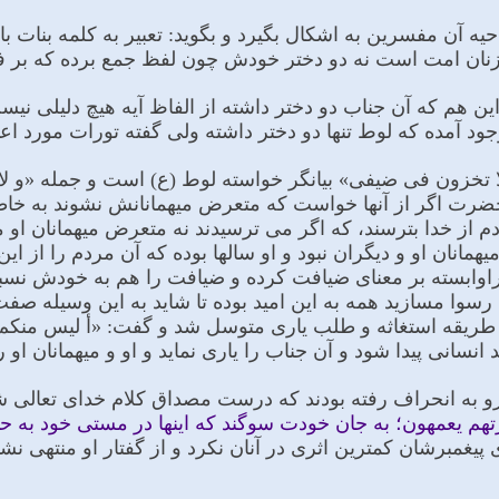
آن مفسرین به اشکال بگیرد و بگوید: تعبیر به کلمه بنات با ا
نان امت است نه دو دختر خودش چون لفظ جمع برده که بر 
ین هم که آن جناب دو دختر داشته از الفاظ آیه هیچ دلیلى نیست
جود آمده که لوط تنها دو دختر داشته ولى گفته تورات مورد اع
 و لا تخزون فی ضیفی» بیانگر خواسته لوط (ع) است و جمله 
 حضرت اگر از آنها خواست که متعرض میهمانانش نشوند به خا
 از خدا بترسند، که اگر مى ترسیدند نه متعرض میهمانان او 
همانان او و دیگران نبود و او سالها بوده که آن مردم را از ا
 راوابسته بر معناى ضیافت کرده و ضیافت را هم به خودش نسب
م رسوا مسازید همه به این امید بوده تا شاید به این وسیله صف
به طریقه استغاثه و طلب یارى متوسل شد و گفت: «أ لیس منکم 
انسانى پیدا شود و آن جناب را یارى نماید و او و میهمانان او
و به انحراف رفته بودند که درست مصداق کلام خداى تعالى ش
م یعمهون؛ به جان خودت سوگند که اینها در مستى خود به حد گی
یغمبرشان کمترین اثرى در آنان نکرد و از گفتار او منتهى نشد