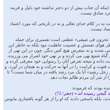
ینکه آن جناب بیش از دو دختر نداشته خود دلیل و قرینه
فرد صادق نیست.
 نه در کلام خداى تعالى و نه در تاریخى که مورد اعتماد
تماد نیست.
«و لا تخزون فی ضیفی» عطفى است تفسیرى براى جمله
طر هواى نفسش و عصبیت جاهلیت نبود بلکه به خاطر این
مى شدند و نه متعرض هیچ کس دیگر، چون در این نهى از
ین گناه شنیع نهى مى کرده و بر نهى خود اصرار مى ورزیده.
ت داده و نتیجه تعرض آنان را رسوایى خود معرفى کرده و
ت فتوت و کرامت را در آنها به حرکت و به هیجان در آورد، و
رجل رشید» آیا یک مرد رشد یافته در میان شما نیست؟ تا
 را از شر آن مردم ظالم نجات دهد.
ده بودند که فرموده:
جى رسیده اند.» (حجر/ 72)
ند، بلکه پاسخى دادند که او را از هر گونه پافشارى مایوس