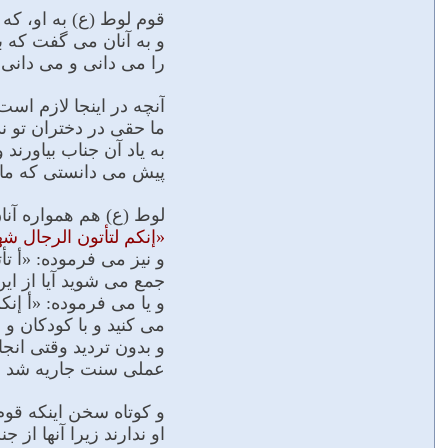
قوم لوط (ع) به او، که
و به آنان مى گفت که بی
را مى دانى و مى دانى
آنچه در اینجا لازم است
ما حقى در دختران تو 
به یاد آن جناب بیاورند
پیش مى دانستى که ما ا
لوط (ع) هم همواره آن
«إنکم لتأتون الرجال ش
و نیز مى فرموده: «أ ت
جمع مى شوید آیا از این 
و یا مى فرموده: «أ إن
مى کنید و با کودکان و 
و بدون تردید وقتى ان
عملى سنت جاریه شد ح
و کوتاه سخن اینکه قوم
او ندارند زیرا آنها ا