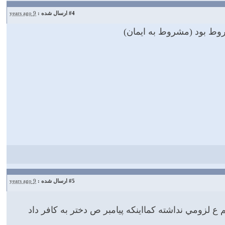
#4
ارسال شده :
9 years ago
روط بود (مشروط به ایمان)
#5
ارسال شده :
9 years ago
 لزومي نداشته كمااينكه پيامبر ص دختر به كافر داد