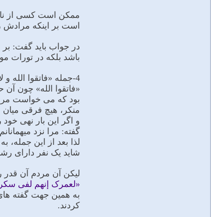
ممکن است کسى از ناحیه 
است بر اینکه مرادش ز
در جواب باید گفت: بر ا
باشد بلکه در تورات مو
4-جمله «فاتقوا الله
«فاتقوا الله» چون آن
بود که مى خواست مردم
منکر، هیچ فرقى میان می
و اگر این بار نهى خود
گفته: مرا نزد میهمانان
لذا بعد از این جمله، 
شاید یک نفر داراى رشد 
لیکن آن مردم آن قدر ر
«لعمرک إنهم لفی سکرته
به همین جهت گفته هاى پ
کردند.