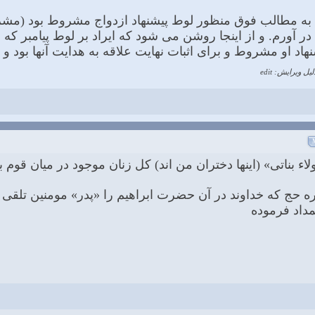
ه به مطالب فوق منظور لوط پیشنهاد ازدواج مشروط بود (مشروط
ما در آورم. و از اینجا روشن مى شود که ایراد بر لوط پیامبر ک
اد او مشروط و براى اثبات نهایت علاقه به هدایت آنها بود و 
لیل ویرایش: edit
 بناتی» (اینها دختران من اند) کل زنان موجود در میان قوم ب
وره حج که خداوند در آن حضرت ابراهیم را «پدر» مومنین تلقی
مداد فرموده