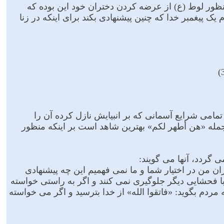
 منظور لوط (ع) از عرضه کردن دختران خود این بوده که
م یک پیغمبر خدا که چنین پیشنهادى بکند براى اینکه در زنا
تمامى شرایع آسمانى که بر انبیایش نازل کرده آن را
مله «هن أطهر لکم» بهترین شاهد است بر اینکه منظور
 گردد، آنها می گویند:
ن من در اختیار شما و ما نمى فهمیم این چه پیشنهادى
فحشایى دیگر جلوگیرى نمى کنند و اگر به راستى خواسته
 مردم بگوید: «فاتقوا الله» از خدا بترسید و اگر مى خواسته