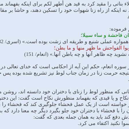
اء بناتی را مقید کرد به قید هن أطهر لکم براى اینکه بفهماند
د نه اینکه از راه زنا شهوات خود را تسکین دهند، و حاشا بر مقا
 فرموده:
کان فاحشة و ساء سبیلا؛
 همواره عملى شنیع و طریقه اى زشت بوده است.» (اسرى/ 32)
ربوا الفواحش ما ظهر منها و ما بطن؛
ید چه ظاهر آنها و چه باطن آنها.» (انعام/ 151)
ر سوره انعام، حکم این آیه از احکامى است که خداى تعالى در 
تیجه حرمت زنا در زمان جناب لوط نیز تشریع شده بوده پس ج
انی که منظور لوط را زناى با دختران خود دانسته اند، روشن مى
کاح و یا قیدى که بفهماند منظورش نکاح است گفت: این دخترا
خواسته است از یک عمل فحشاء جلوگیرى کند که فحشاء را با 
را با فحشاء با دختران خود جلو بگیرد دیگر چه معنا دارد که به
ش دفع کند باید به همان جمله بعدى که گفت:
وا نکنید اکتفاء مى کرد.