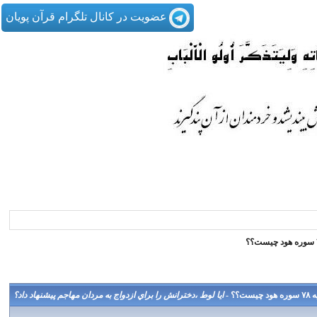
عضویت در کانال تلگرام قرآن پویان
 -
ايا لوط ،دخترانش را براي ازدواج به مردان مهاجم پيشنهاد داد؟