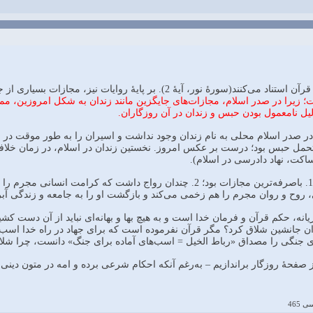
). بر پایۀ روایات نیز، مجازات بسیاری از جرم‌های اخلاقی و اجتماعی، شلاق است.
ست؛ زیرا در صدر اسلام، مجازات‌های جایگزین مانند زندان به شکل امروزین، ممک
لیل نامعمول بودن حبس و زندان در آن روزگاران.
ر، در صدر اسلام محلی به نام زندان وجود نداشت و اسیران را به طور موقت د
 تحمل حبس بود؛ درست بر عکس امروز. نخستین زندان در اسلام، در زمان خلافت 
كت، نهاد دادرسی در اسلام).
باری؛ شلاق در آن روزگاران: 1. باصرفه‌ترین مجازات بود؛ 2. چندان روا
روح و روان مجرم را هم زخمی می‌کند و بازگشت او را به جامعه و زندگی آبرو
انه، حکم قرآن و فرمان خدا است و به هیچ بها و بهانه‌ای نباید از آن دست کشید
مای جنگی را مصداق «رباط الخیل = اسب‌های آماده برای جنگ» دانست، چرا شلاق
 از صفحۀ روزگار براندازیم – به‌رغم آنکه احکام شرعی برده و امه در متون دینی 
 465