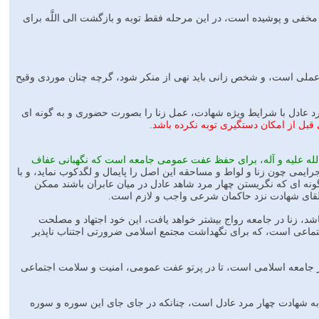
ديد دگران كاملًا مخفى و پوشيده است، در اين مرحله فقط توبه و بازگشت الى اللَّه براى
 يا عملى است، و شخص زانى بايد نهى از منكر شود، گرچه چنان موردى وقيح
مرد عادل با شرايط ويژه شهادت، عمل زنا را بصورت حضورى و به گونه اى
قبل از امكان دستگيرى توبه نكرده باشد.
لى الله عليه و آله، براى حفظ عفت عمومى جامعه است كه نگهبانى عفاف
ايمى چون زنا و لواط و مساحقه اين اصل را پايمال و لگدكوب نمايد، و با
گونه اى كه نگريستن چهار مرد شاهد عادل در ميان عابران باشند ممكن
القاى شهادت نزد حاكمان شرعى واجب و لازم است.
شد، زنا در جامعه رواج بيشتر خواهد يافت، اين خود اجتهاد و مصلحت
ماعى است، كه براى نگهداشت مجتمع اسلامى ضرورتى اجتناب ناپذير
 در جامعه اسلامى است، تا در پرتو عفت عمومى، امنيت و سلامت اجتماعى
به شهادت چهار مرد عادل است، چنانكه در جاى جاى اين سوره و سوره