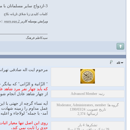
3-ازدواج سایر مسلمانان با مرد و زن زناکار حرام است.
کلمات کلیدی:زنا شلاق تازیانه نکاح
ویرایش بوسیله کاربر
2 years ago
|
د
سیدکاظم فرهنگ
ali
مرحوم ایت اله صادقی تهرانی در تفسیر فرق
" الزّانية و الزّانى" كه بي
كه بايد چهار نفر مرد شاهد عا
رتبه: Advanced Member
از چهار شاهد عادل انجام شو
آيه نساء گرچه از جهتى با اين
گروه ها: Moderator, Administrators, member
عمل مداوم را زمينه شهادت چه
تاریخ عضویت: 1390/03/24
آمد- با جمله" لولاجاء و اعلي
ارسالها: 2,374
روى اين اصل تنها معيار اثب
تشکرها: 4 بار
حدى را ثابت نمى كند،
29 تشکر دریافتی در 29 ارسال