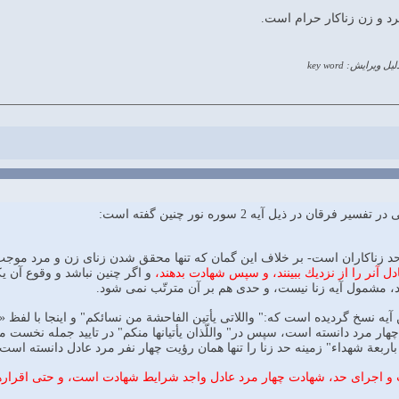
لیل ویرایش: key word
ان در ذیل آیه 2 سوره نور چنین گفته است:
انگر حد زناكاران است- بر خلاف اين گمان كه تنها محقق شدن زناى زن و مرد م
دل آنر را از نزديك ببينند، و سپس شهادت بدهند،
و اگر چنين نباشد و وقوع آن يك
د، مشمول آيه زنا نيست، و حدى هم بر آن مترتّب نمى شود.
 آيه نسخ گرديده است كه:" واللاتى يأتين الفاحشة من نسائكم" و اينجا با لفظ «
ار مرد دانسته است، سپس در" واللّذان يأتيانها منكم" در تاييد جمله نخست مج
ه باربعة شهداء" زمينه حد زنا را تنها همان رؤيت چهار نفر مرد عادل دانسته است.
ات و اجراى حد، شهادت چهار مرد عادل واجد شرايط شهادت است، و حتى اقرار