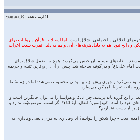
#4
ارسال شده :
10 years ago
اما استناد به قرآن و روایات برای
ن و رایج نبود؛ هم به دلیل هزینه‌های آن، و هم به دلیل نفرت شدید اعراب
ر مسجد یا خانه‌های مسلمانان حبس می‌کردند. همچنین تحمل شلاق برای
امام علی(ع) و در کوفه ساخته شد؛ پیش از آن، رایج‌ترین تنبیه و جریمه،
ج داشت که کرامت انسانی مجرم را نابود نمی‌کرد و چیزی بیش از تنبیه بدنی محسوب نمی‌شد؛ اما در زمانۀ ما،
مندانه، تقریبا ناممکن می‌سازد.
. از این گروه باید پرسید: چرا تانک و هواپیما را می‌توان جایگزین اسب و
شتر کرد، اما زندان را نمی‌توان جانشین شلاق کرد؟ مگر قرآن نفرموده است که برای جهاد در راه خدا اسب‌های خود را آماده کنید(سورۀ انفال، آیۀ 60)؟ اگر اسب، موضوعیّت ندارد و
 را از دست نیندازیم؟
آمده است - چرا شلاق را نتوانیم؟ آیا وفاداری به قرآن، یعنی وفاداری به