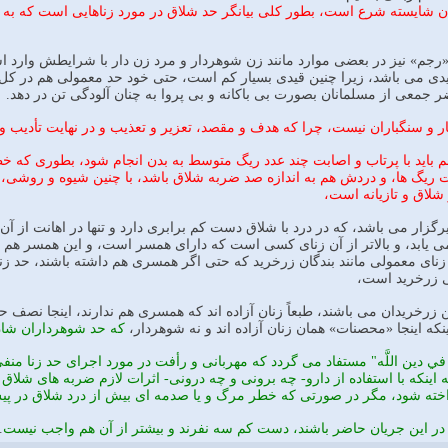
 شايسته شرع است، بطور كلى بيانگر حد شلاق در مورد زناهايى است كه به 
جم» نيز در بعضى موارد مانند زن شوهردار و مرد زن دار با شرايطش وارد ا
 قيدى مى باشد، زيرا چنين قيدى بسيار كم است، حتى خود حد معمولى هم در كل
عى از مسلمانان بصورت بى باكانه و بى پروا به چنان آلودگى تن در دهد.
 سنگباران نيست، چرا كه هدف و مقصد، تعزير و تعذيب و در نهايت تأديب و تنبي
م بايد با پرتاب و اصابت چند عدد ريگ متوسط به بدن انجام شود، بطورى كه
ت ريگ ها، و دردش هم به اندازه صد ضربه شلاق باشد، با چنين شيوه و روشى
 شلاق و تازيانه است،
أثيرگزار مى باشد، كه در درد با شلاق دست كم برابرى دارد و تنها در اهانت از 
يابد، و بالاتر از آن زناى كسى است كه داراى همسر است، و اين همسر ه
 زناى معمولى مانند بندگان زرخريد كه حتى اگر همسرى هم داشته باشند، حد زن
ى زرخريد است،
زرخريدان مى باشند، طبعاً زنان آزاده اند كه همسرى هم ندارند، اينجا نصف 
نكه اينجا «محصنات» همان زنان آزاده اند و نه شوهردار،
كه حد شوهرداران شا
ة في دين اللَّه" مستفاد مى گردد كه مهربانى و رأفت در مورد اجراى حد زنا من
ينكه با استفاده از دارو- چه برونى و چه درونى- اثرات لازم ضربه هاى شلاق كم 
اخته شود، مگر در صورتى كه خطر مرگ و يا صدمه اى بيش از درد شلاق در پي
در اين جريان حاضر باشند، دست كم سه نفرند و بيشتر از آن هم واجب نيست
.