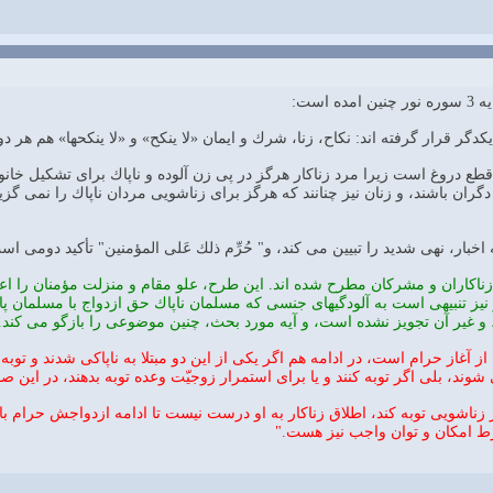
است:
 يكدگر قرار گرفته اند: نكاح، زنا، شرك و ايمان «لا ينكح» و «لا ينكحها» هم ه
ر قطع دروغ است زيرا مرد زناكار هرگز در پى زن آلوده و ناپاك براى تشكيل خا
 دگران باشند، و زنان نيز چنانند كه هرگز براى زناشويى مردان ناپاك را نمى گ
اخبار، نهى شديد را تبيين مى كند، و" حُرِّم ذلك عَلى المؤمنين" تأكيد دومى 
ناكاران و مشركان مطرح شده اند. اين طرح، علو مقام و منزلت مؤمنان را اعلام مى
، و نيز تنبيهى است به آلودگيهاى جنسى كه مسلمان ناپاك حق ازدواج با مسلمان پاك
 غير آن تجويز نشده است، و آيه مورد بحث، چنين موضوعى را بازگو مى كند.
 آغاز حرام است، در ادامه هم اگر يكى از اين دو مبتلا به ناپاكى شدند و توب
شوند، بلى اگر توبه كنند و يا براى استمرار زوجيّت وعده توبه بدهند، در اين 
زناشويى توبه كند، اطلاق زناكار به او درست نيست تا ادامه ازدواجش حرام باش
رط امكان و توان واجب نيز هست."