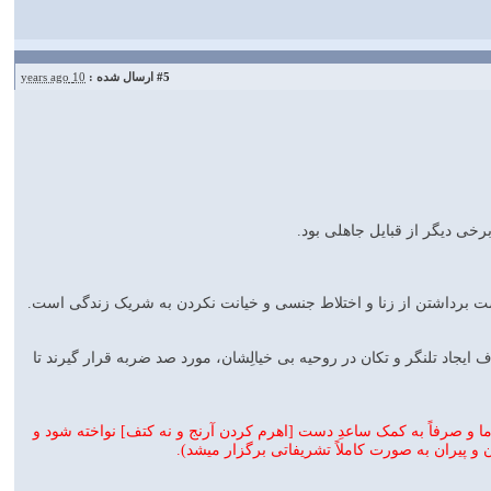
#5
ارسال شده :
10 years ago
رخی دیگر از قبایل جاهلی بود.
ست برداشتن از زنا و اختلاط جنسی و خیانت نکردن به شریک زندگی است.
ایجاد تلنگر و تکان در روحیه بی خیالِشان، مورد صد ضربه قرار گیرند تا
ما و صرفاً به کمک ساعدِ دست [اهرم کردن آرنج و نه کتف] نواخته شود و
 و پیران به صورت کاملاً تشریفاتی برگزار میشد).