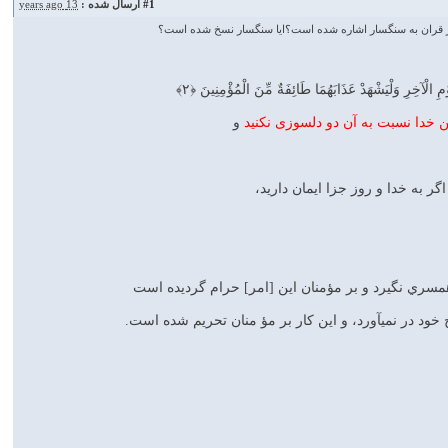
#1
ارسال شده :
13 years ago
ا در قران به سنگسار اشاره شده است؟ايا سنگسار نسخ شده است؟
مِ الْآخِرِ وَلْيَشْهَدْ عَذَابَهُمَا طَائِفَةٌ مِّنَ الْمُؤْمِنِينَ ﴿۲﴾
ن خدا نسبت به آن دو دلسوزى نكنيد
و
ر به خدا و روز جزا ايمان داريد،
همسري نگيرد و بر مؤمنان اين [امر] حرام گرديده است
ج خود در نمي‏آورد، و اين كار بر مؤ منان تحريم شده است.