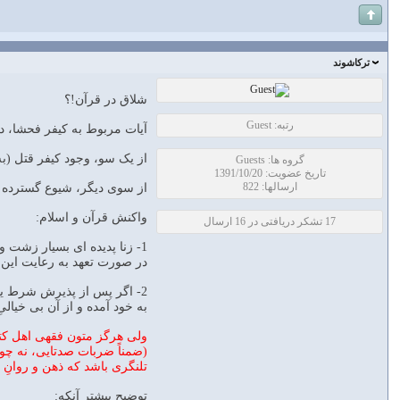
تركاشوند
شلاق در قرآن!؟
رتبه: Guest
آیات مربوط به کیفر فحشا، در
از یک سو، وجود کیفر قتل (ب
گروه ها: Guests
تاریخ عضویت: 1391/10/20
ارسالها: 822
از سوی دیگر، شیوع گسترده زن
واکنش قرآن و اسلام:
17 تشکر دریافتی در 16 ارسال
1- زنا پدیده ای بسیار زشت
در صورت تعهد به رعایت این 
2- اگر پس از پذیرش شرط یاد
به خود آمده و از آن بی خیال
ولی هرگز متون فقهی اهل کتاب 
(ضمناً ضربات صدتایی، نه چون
تلنگری باشد که ذهن و روانِ 
توضيح بيشتر آنكه: