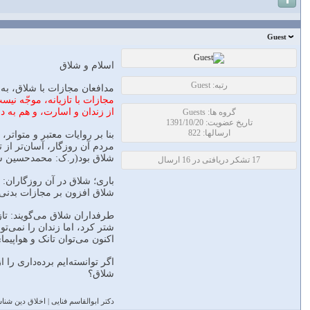
Guest
اسلام و شلاق
رتبه: Guest
مدافعان مجازات با شلاق، به قرآن استناد می‌کنند(سورۀ نور، آیۀ 2
مجازات با تازیانه، موجّه نی
از زندان و اسارت، و هم به د
گروه ها: Guests
تاریخ عضویت: 1391/10/20
ارسالها: 822
بنا بر روایات معتبر و متوات
مردم آن روزگار، آسان‌تر از
شلاق بود(ر.ک: محمدحسين سا
17 تشکر دریافتی در 16 ارسال
شلاق افزون بر مجازات بدنی، 
طرفداران شلاق می‌گویند: تازی
اکنون می‌توان تانک و هواپی
اگر توانسته‌ایم برده‌داری را
شلاق؟
دکتر ابوالقاسم فنایی | اخلاق دین شناسی