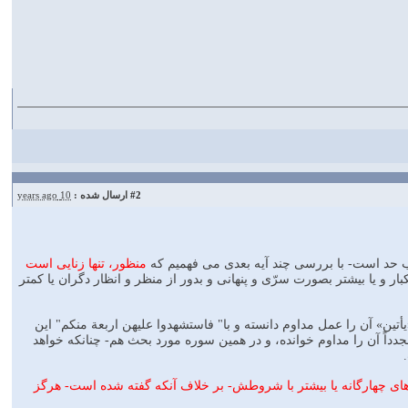
#2
ارسال شده :
10 years ago
وجب حد است- با بررسى چند آيه بعدى مى فهميم كه
منظور، تنها زنايى است
بار و يا بيشتر بصورت سرّى و پنهانى و بدور از منظر و انظار دگران يا كمتر
يأتين» آن را عمل مداوم دانسته و با" فاستشهدوا عليهن اربعة منكم" اين
دداً آن را مداوم خوانده، و در همين سوره مورد بحث هم- چنانكه خواهد
هاى چهارگانه يا بيشتر با شروطش- بر خلاف آنكه گفته شده است- هرگز