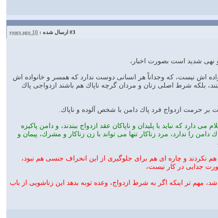
#3
ارسال شده :
10 years ago
ر دو نهى شديد است بصورت اخبار،
نواده اش نيست، كه وجداناً هر انسانى دوست ندارد كه همسر و خانواده اش
زينند، بلكه شرط اصلى زنان و مردان گرچه ناپاك هم باشند ازدواجى پاك
است بر حرمت ازدواج فرد پاك دامن با شخص آلوده و ناپاك.
 دارد كه نبايد با پليدان و ناپاكان عقد ازدواج ببندند، و دامن پاكيزه
 دامن را ندارد، مرد زناكار تنها مى تواند با زن زناكار و مشرك، پيمان و
ه هم نكردند و چاره اى هم براى جلوگيرى از اين انحراف جنسى هم نبود،
صورت جدايى در كار نيست،
د، مهم تر اينكه اگر به شرط ازدواج، وعده توبه بدهد اين زناشويى از باب