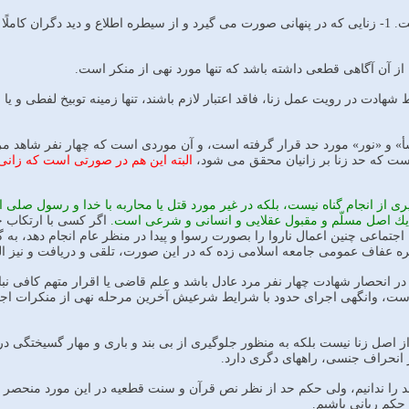
زنا هم داراى چهار مرحله است. 1- زنايى كه در پنهانى صورت مى گيرد و از سيطره اطلاع و 
 شهادت در رويت عمل زنا، فاقد اعتبار لازم باشند، تنها زمينه توبيخ لفطى و
 «نسأ» و «نور» مورد حد قرار گرفته است، و آن موردى است كه چهار نفر شاهد 
است كه حد زنا بر زانيان محقق مى شود،
البته اين هم در صورتى است كه زانى 
گيرى از انجام گناه نيست، بلكه در غير مورد قتل يا محاربه با خدا و رسول ص
ك اصل مسلّم و مقبول عقلايى و انسانى و شرعى است.
اگر كسى با ارتكاب جر
اجتماعى چنين اعمال ناروا را بصورت رسوا و پيدا در منظر عام انجام دهد، به 
هره عفاف عمومى جامعه اسلامى زده كه در اين صورت، تلقى و دريافت و نيز 
در انحصار شهادت چهار نفر مرد عادل باشد و علم قاضى يا اقرار متهم كافى نبا
است، وانگهى اجراى حدود با شرايط شرعيش آخرين مرحله نهى از منكرات اجت
 از اصل زنا نيست بلكه به منظور جلوگيرى از بى بند و بارى و مهار گسيختگى
 انحراف جنسى، راههاى دگرى دارد.
 را ندانيم، ولى حكم حد از نظر نص قرآن و سنت قطعيه در اين مورد منحصر 
حكم ربانى باشيم.