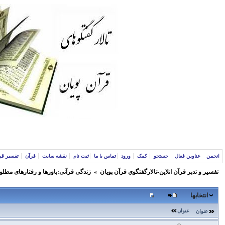
انجمن
عناوین فعال
جستجو
کمک
ورود
تماس با ما
ثبت نام
نقشه سایت
قرآن
تفسیر قر
تفسير و‌ تدبر قرآن انلاين-تالارگفتگوي قرآن پویان
»
زندگی قرآنی:باورها و رفتارهای مطلو
انتخابها
عنوان
عنوان