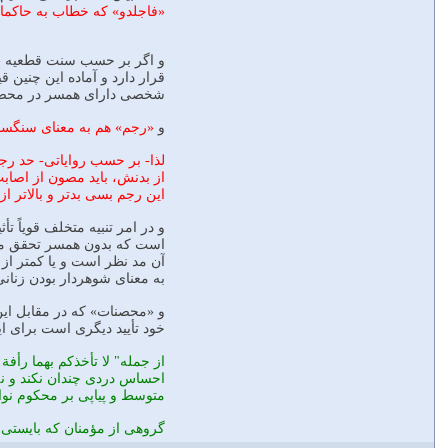
«فاجلدو» كه خطاب به حاكمان
و اگر بر حسب سنت قطعيه «ر
قرار دارد و آماده اين چنين
شخصى داراى همسر در محضر جم
و
«رجم» هم به معناى سنگسار و
لذا- بر حسب رواياتى- حد رج
از بدنش، بايد مصون از اصاب
اين رجم بسى بدتر و بالاتر از
و در امر تنبيه متخلف قوياً ت
است كه بدون همسر تحقق مى 
آن مد نظر است و يا كمتر از
به معناى شوهردار بودن زنان
و «محصنات» كه در مقابل اين 
خود تأييد ديگرى است براى اي
از جمله" لا تأخذكم بهما رأف
احساس دردى چندان نكند و نه ا
متوسط و پياپى بر محكوم نو
گروهى از مؤمنان كه بايستى 