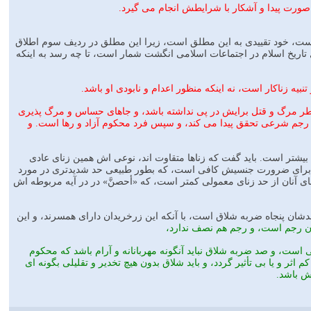
صورت پيدا و آشكار با شرايطش انجام مى گيرد.
ست، خود تقييدى به اين مطلق است، زيرا اين مطلق در رديف سوم اطلاق
 تاريخ اسلام در اجتماعات اسلامى انگشت شمار است، تا چه رسد به اينكه
ه زناكار است، نه اينكه منظور اعدام و نابودى او باشد.
 خطر مرگ و قتل برايش در پى نداشته باشد، و جاهاى حساس و مرگ پذيرى
، رجم شرعى تحقق پيدا مى كند، و سپس فرد محكوم آزاد و رها است. و
آن بيشتر است. بايد گفت كه زناها متقاوت اند، نوعى اش همين زناى عادى
م براى ضرورت جنسيش كافى است، كه بطور طبيعى حد شديدترى در مورد
اى آنان از حد زناى معمولى كمتر است، كه «أحصنَّ» در در آيه مربوطه اش
حدشان پنجاه ضربه شلاق است، با آنكه اين زرخريدان داراى همسرند، و اين
ن رجم است، و رجم هم نصف ندارد،
فى است، و صد ضربه شلاق نبايد آنگونه مهربانانه و آرام باشد كه محكوم
اثر و يا بى تأثير گردد، و بايد شلاق بدون هيچ تخدير و تقليلى بگونه اى
ش باشد.