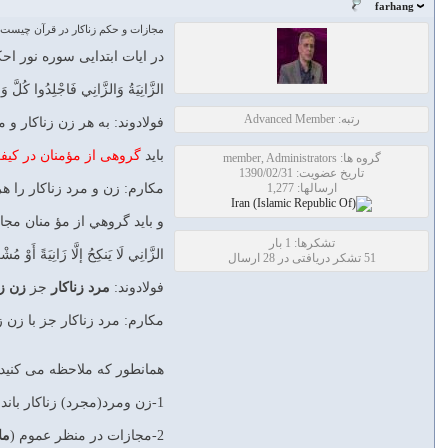
farhang
مجازات و حكم زناكار در قرآن چيست؟
در ایات ابتدایی سوره نور احک
الزَّانِيَةُ وَالزَّانِي فَاجْلِدُوا كُلَّ وَاح
رتبه: Advanced Member
فولادوند: به هر زن زناكار و 
بايد
گروهى از مؤمنان در كيفر
گروه ها: member, Administrators
تاریخ عضویت: 1390/02/31
ارسالها: 1,277
مکارم: زن و مرد زناكار را ه
و بايد گروهي از مؤ منان مجاز
تشکرها: 1 بار
الزَّانِي لَا يَنكِحُ إلَّا زَانِيَةً أَوْ مُشْ
51 تشکر دریافتی در 28 ارسال
فولادوند:
مرد زناكار
جز
زن زن
مکارم: مرد زناكار جز با زن 
همانطور که ملاحظه می کنید 
1-زن ومرد(مجرد) زناکار باندازه هم وصد تازیانه مجازات میشوند
2-مجازات در منظر عموم (
مل