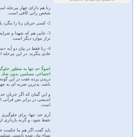
شخص زانى كافى است.
2- كسى جريان زنا را بنگرد يا از آن آگاهى قطعى داشته باشد كه تنها مورد نهى از منكر است.
3- جايى هم كه شهدا و شرايط
تراز موارد ديگر است.
4- زنا فقط در بيان دو آيه
عادى بنگرند، در اين مرحله 
اصولًا حد تنها به منظور جلو
اجتماعى مسلمين بدون شك ي
دريدن پرده عفت در اين گونه 
باشد، بدترين ضربه اى به چ
و اين گمان كه اگر جريان حد 
انديشى در برابر نص قرآنى 
است.
آرى حد- تنها- براى جلوگيرى
حفظ شود، و گرنه بازدارى از
بايد گفت اگر هم ما حكمت حد
نساء بيان شده بايستى تسليم 