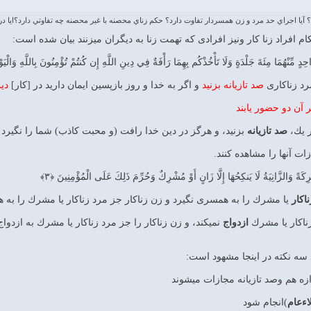
 آيا اجراي حد مرد و زن همسردار تفاوت دارد؟ حكم زناي محصنه با غير محصنه چه تفاوتي دارد؟اي
ام افراد زنا کار ونیز افرادی که تهمت زنا به دیگران میزنند بیان شده است:
ِدٍ مِّنْهُمَا مِئَةَ جَلْدَةٍ وَلَا تَأْخُذْكُم بِهِمَا رَأْفَةٌ فِي دِينِ اللَّهِ إِن كُنتُمْ تُؤْمِنُونَ بِاللَّهِ وَالْيَوْ
مرد زناكارى
صد تازيانه بزنيد
و اگر به خدا و روز بازپسين ايمان داريد در [كار]
دي
 آن دو حضور يابند
ر يك،
صد تازيانه
بزنيد، و هرگز در دين خدا رافت (و محبت كاذب) شما را نگيرد اگ
ات آنها را مشاهده كنند.
رِكَةً وَالزَّانِيَةُ لَا يَنكِحُهَا إِلَّا زَانٍ أَوْ مُشْرِكٌ وَحُرِّمَ ذَلِكَ عَلَى الْمُؤْمِنِينَ ﴿۳﴾
اكار
يا مشرك را به همسرى نگيرد و زن زناكار جز مرد زناكار يا مشرك را به 
زناكار يا مشرك
ازدواج
نمي‏كند، و زن زناكار را جز مرد زناكار يا مشرك به ازدوا
سه نکته در اینجا مشهود است:
اءعام
)انجام شود