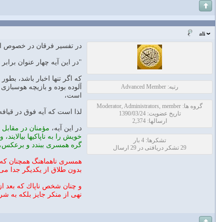
ali
در تفسیر فرقان در خصوص ایه 3 سوره نور چنین امده 
"در اين آيه چهار عنوان برابر
كه اگر تنها اخبار باشد، بطو
رتبه: Advanced Member
آلوده بوده و بازيچه هوسبازى
است،
گروه ها: Moderator, Administrators, member
لذا است كه آيه فوق در قيافه 
تاریخ عضویت: 1390/03/24
ارسالها: 2,374
در اين آيه،
مؤمنان در مقابل ز
خويش را به ناپاكيها بيالايند
تشکرها: 4 بار
گره همسرى ببندد و برعكس، و
29 تشکر دریافتی در 29 ارسال
همسرى ناهماهنگ همچنان كه از
بدون طلاق از يكديگر جدا مى 
و چنان شخص ناپاك كه بعد از 
نهى از منكر جايز بلكه به ش