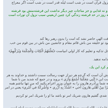
ر نزول قرآن است در شب است ليله قدر است در شب است اگر معراج
و نه غذايي و جز مناجات چيز ديگر نداشت اين فرشته‌منش بود فرشته
ه روز در حد فرشته زندگي كرد چنين اربعيني سبب نزول آن تورات است
ت الهي حاضر نشد كه امت را بدون رهبر رها كند
رمود تو خليفه من باش قائم مقام و جانشين من باش در بين قوم من خب.
كه كار اولي انبياست ﴿يُعَلِّمُهُمُ الْكِتَابَ وَالْحِكْمَةَ وَيُزَكِّيهِمْ﴾
امه ندهيد.
كرد اين يك،
سرّش آن است كه گرچه هر دو از جهت رسالت سمت داشتند و خداوند به هر
ست اين ﴿ إِنَّنِي مَعَكُمَا أَسْمَعُ وَأَرَي ﴾ برويد و در جمع كه شديد من با شما
ا برادرم هارون را به عنوان وزير اعزام بكنيد كه من تنها نباشم همه
هْلي هَارونَ أخي ٭ اشْدُدْ بِهِ أَزْري ٭ وَأَشْرِكْهُ في أَمْري﴾ يعني در امر
ده شدي گفتيم هارون شريك امر تو باشد ما او را شريك امر تو كرديم
ليه) نبي‌الله است رسول‌الله است اما امام مسلمين نيست امام امت