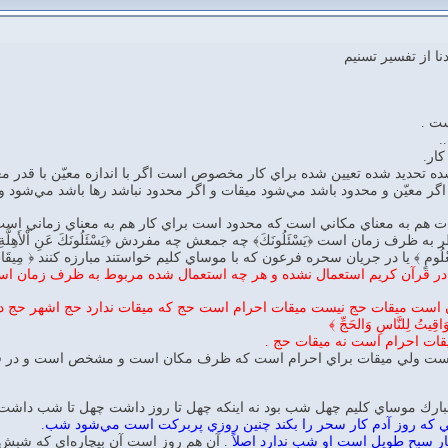
نا از تفسير تسنيم
ت .
.
ار.
تحديد شده تعيين شده براي كار مخصوص است اگر با اندازه معيّن با قدر معيّن
گر معيّن و محدود باشد مي‌شود ميقات و اگر محدود نباشد رها باشد مي‌شود 
 هم به معناي مكاني است كه محدود است براي كار هم به معناي زماني است ك
مان است ﴿يَسْئَلُونَكَ﴾ چه جمعش چه مفردش ﴿يَسْئَلُونَكَ عَنِ اْلأَهِلَّةِ قُلْ هِيَ مَو
مٍ مَعْلُومٍ ﴾ يا در جريان سحره فرعون كه با موساي كليم خواستند مبارزه كنند ﴿ مِيقَاتِ يَوْمٍ 
در قرآن كريم استعمال نشده و هر چه استعمال شده مربوط به ظرف زمان ا
 است ميقات حج نيست ميقات احرام است حج كه ميقات ندارد حج اشهر حج دا
وَاقِيتُ لِلنَّاسِ وَالحَجِّ ﴾
ات احرام است نه ميقات حج .
ت ولي ميقات براي احرام است كه ظرف مكان است و مشخص است و در قرآن 
مبارك موساي كليم چهل شب بود نه اينكه چهل تا روز داشت چهل تا شب داش
ي كه روز آدم كار سحر را بكند چنين روزي پربركت است مي‌شود شب.
ر سبح طويل است او شب ندارد اصلاً
. آن هم روز است آن بيچاره‌اي كه شب