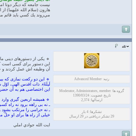
نيست جامعه كه ديگر دوتا ام
هارون (سلام الله عليهما) از
مي‌روند يك كسي بايد قائم مق
ali
🔹 یکی از دستورهای دینی ما د
این دستور برای کسی است که
آن وظیفه ‌اش عمل کردند و حا
رتبه: Advanced Member
🔹 این دو رکعت نمازی که بین نماز م
لَیلَةً﴾. ذات اقدس الهی، ا
این اختصاصی هم به آن حضرت ن
گروه ها: Moderator, Administrators, member
تاریخ عضویت: 1390/03/24
🔹 همیشه اربعین گیری وارد 
ارسالها: 2,374
ـ نه بی راهه برود نه راه کسی 
ـ نه حرامی را مرتکب بشود و 
تشکرها: 4 بار
خیلی از راه ‌ها برای او حلّ م
29 تشکر دریافتی در 29 ارسال
ايت الله جوادي املي