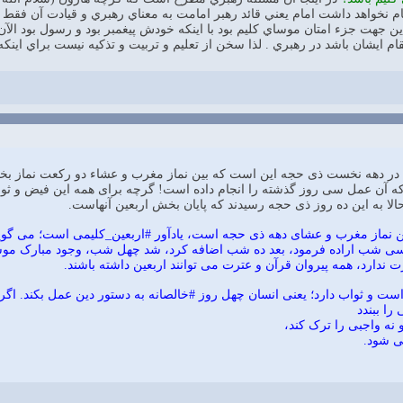
ام نخواهد داشت امام يعني قائد رهبر امامت به معناي رهبري و قيادت آن فقط 
 اين جهت جزء امتان موساي كليم بود با اينكه خودش پيغمبر بود و رسول بود الآن
ام ايشان باشد در رهبري . لذا سخن از تعليم و تربيت و تذكيه نيست براي اينكه
ر دهه نخست ذی ‌حجه این است که بین نماز مغرب و عشاء دو رکعت نماز بخوانیم و 
 آن عمل سی روز گذشته را انجام داده است! گرچه برای همه این فیض و ثو
لا به این ده روز ذی ‌حجه رسیدند که پایان ‌بخش اربعین آنهاست.
غرب و عشای دهه ذی ‌حجه است، یادآور #اربعین_کلیمی است؛ می ‌گوییم: ﴿وَ وَاعَدْنَا مُوسَی ثَ
وّل سی شب اراده فرمود، بعد ده شب اضافه کرد، شد چهل شب، وجود مبارک موس
دارد، همه پیروان قرآن و عترت می ‌توانند اربعین داشته باشند.
است و ثواب دارد؛ یعنی انسان چهل روز #خالصانه به دستور دین عمل بکند. اگ
را ببندد
نه واجبی را ترک کند،
ی ‌شود.