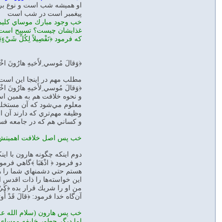
او هميشه شب است و نوع بر
پيغمبر است در شب است
خب وجود مبارك موساي كليم (
غذايشان چيست؟ تسبيح است د
كه فرمود ﴿تَفْصِيلاً لِكُلِّ شَيْ‌ءٍ﴾
﴿وَقالَ مُوسي ِلأَخيهِ هارُونَ اخ
مطلب مهم در اينجا اين است 
﴿وَقالَ مُوسي ِلأَخيهِ هار
و نحوه خلافت هم به همين اس
معلوم مي‌شود كه آن مستخلف‌عنه ي
وظيفه مهم‌تري كه دارند آن 
و كساني هم كه در جامعه فساد 
خب پس اصل خلافت اهميتش رو
دوم اينكه چگونه هارون با ا
دو فرمود ﴿ اذْهَبَا ﴾گاهي فرمود ﴿
هستم حتي دشمنهاي شما را هم
اين خواسته‌ها را ذات اقدس الهي
من او را شريك قرار بده ﴿كَيْ نُسَبِّح
آن‌گاه خدا فرمود: ﴿قالَ قَدْ
خب پس ‌هارون (سلام الله ع
اما ديگر چطور خليفه موساي 