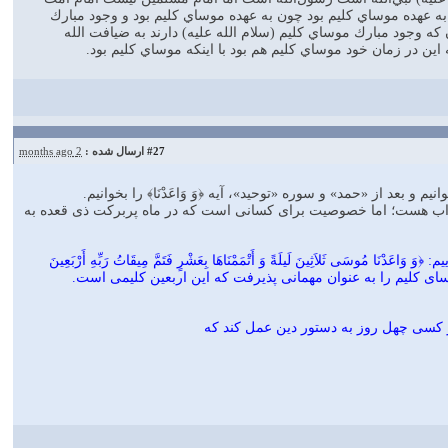
به عهده موساي كليم بود چون به عهده موساي كليم بود و وجود مبارك
 كه وجود مبارك موساي كليم (سلام الله عليه) دارند به ضيافت الله
 اين در زمان خود موساي كليم هم بود با اينكه موساي كليم بود.
#27
ارسال شده :
2 months ago
بعد از «حمد» و سوره «توحید»، آیه ﴿وَ وَاعَدْنَا﴾ را بخوانیم.
اب هست؛ اما خصوصیت برای کسانی است که در ماه پربرکت ذی ‌قعده به
لاَثِینَ لَیلَةً وَ أَتْمَمْنَاهَا بِعَشْرٍ فَتَمَّ مِیقَاتُ رَبِّهِ أَرْبَعِینَ
ای کلیم را به عنوان مهمانی پذیرفت که این اربعین کلیمی است.
ر کسی چهل روز به دستور دین عمل کند که