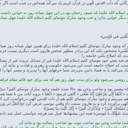
كاتي كه ذات اقدس الهي در قرآن كريم ياد مي‌كند همه‌اش در شب است اگ
سلام الله عليه) كه ضيف رحمان بود در اين چهل شبانه روز نه خوابي داشت 
يگر خوابي ندارد و خب وجود مبارك موساي كليم (سلام الله عليه) چهل شبان
ْلُفْني في قَوْمي﴾
كه وجود مبارك موساي كليم (سلام الله عليه) براي همين چهل شبانه روز ضياف
ُونَ اخْلُفْني﴾ مشخص بكند كه اين برادر منظور شخص هارون است ديگري نيست ف
ت كه اصلاح بكني جامعه را .
عني خود موساي كليم (سلام الله عليه) غير از مسائل تربيت غير از مسائل تذكيه و تعليم 
است كه اصلاح جامعه است اين مي‌شود حكومت و رهبري و قيادت و مانند آن.
مي‌كنند يا به فساد دامن مي‌زنند شما حرفهاي آنها را نپذيريد و مسير آنها را اد
شن مي‌شود ولو براي مدت چهل روز هم كه شد براي خود قائم مقام فراهم 
ينكه پيغمبر بود و صاحب وحي بود حالا شده خليفه وجود مبارك موساي كليم؟ 
 اذْهَبَا إِلَي فِرْعَوْنَ إِنَّهُ طَغَي ﴾ گاهي فرمود ﴿ اذْهَبَا ﴾ برويد آيات من با شما ه
 مي‌بينم و وجود مبارك موساي كليم هم از ذات اقدس الهي درخواست كرد كه شم
 برآورده كرد و به هارون سمت داد وقتي موسي عرض كرد ﴿وَاجْعَلْ لي وَزيرًا مِنْ أَ
َكَ كَثيرًا ٭ وَنَذْكُرَكَ كَثيرًا ٭ إِنَّكَ كُنْتَ بِنا بَصيرًا﴾
 أُوتيتَ سُؤْلَكَ يا مُوسي﴾ همه اين پيشنهادها عمل شد هرچه خواستي عمل شد دا
ليه) صاحب وحي بود صاحب نبوت بود صاحب رسالت بود و مانند آن.
كليم باشد؟
در اينجا آن مسئله رهبري مطرح است كه گرچه هارون (سلام الله ع