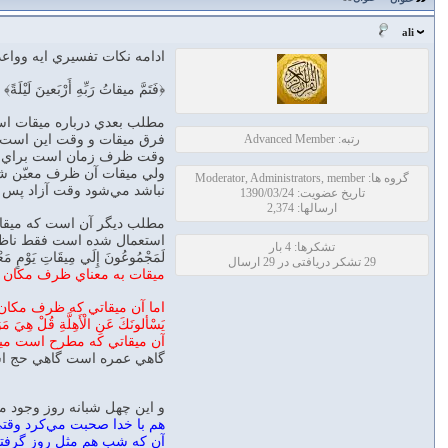
ali
ادامه نكات تفسيري ايه وواعد
﴿فَتَمَّ ميقاتُ رَبِّهِ أَرْبَعينَ لَيْلَةً﴾
مطلب بعدي درباره ميقات اس
رتبه: Advanced Member
فرق ميقات و وقت اين است.
وقت ظرف زمان است براي ك
ولي ميقات آن ظرف معيّن شده 
گروه ها: Moderator, Administrators, member
نباشد مي‌شود وقت آزاد پس ا
تاریخ عضویت: 1390/03/24
ارسالها: 2,374
مطلب ديگر آن است كه ميقات
استعمال شده است فقط ناظر به ظرف ز
تشکرها: 4 بار
لَمَجْمُوعُونَ إِلَي مِيقَاتِ يَوْ
29 تشکر دریافتی در 29 ارسال
ميقات به معناي ظرف مكان 
اما آن ميقاتي كه ظرف مكان
يَسْألونَكَ عَنِ الْأَهِلَّةِ قُلْ هِيَ مَ
آن ميقاتي كه مطرح است ميق
گاهي عمره است گاهي حج اس
و اين چهل شبانه روز وجود 
هم با خدا صحبت مي‌كرد وقت
آن كه شب هم مثل روز گرفتا