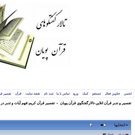
انجمن
عناوین فعال
جستجو
کمک
ورود
تماس با ما
ثبت نام
نقشه سایت
قرآن
تفسیر قر
تفسير و‌ تدبر قرآن انلاين-تالارگفتگوي قرآن پویان
»
تفسير قرآن كريم:فهم آيات و تدبر در
انتخابها
عنوان
عنوان