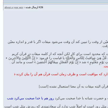
#26
ارسال شده :
about a year ago
 از وقت را تبيين كند آن وقت مي‌شود ميقات اگر با قدر و اندازه معيّن
وقت.
ه محدود است براي كار لكن آنچه كه از كلمه ميقات در قرآن كريم
اقيتُ لِلنّاسِ وَالْحَجِّ﴾ يا قيامت را فرمود: ﴿ إِنَّ الْأَوَّلِينَ وَالآخِرِينَ ٭
مَعْلُومٍ ﴾ شد ﴿ إِنَّ يَوْمَ الْفَصْلِ مِيقَاتُهُمْ أَجْمَعِينَ ﴾ است و مانند آن .
ست.
رد كه مواقيت است و ظرف زمان است قرآن هم آن را بيان كرده ﴿
البته ميقات به آن معنا استعمال نشده [است]
ت و حضرت شبانه با خدا صحبت مي‌كرد
روز هم با خدا صحبت مي‌كرد شب
ش مثل روز است او اصلاً شب ندارد آن سعادتمندي كه روزش مثل شب است