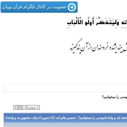
عضویت در کانال تلگرام قرآن پویان
موسی را ميخوانيم؟
2 صفحه
<
2
1
یحجه ايه و واعدناموسی را ميخوانيم؟ -
تفسير هاي ایه 142 سوره اعراف مشهور به و واعدنا