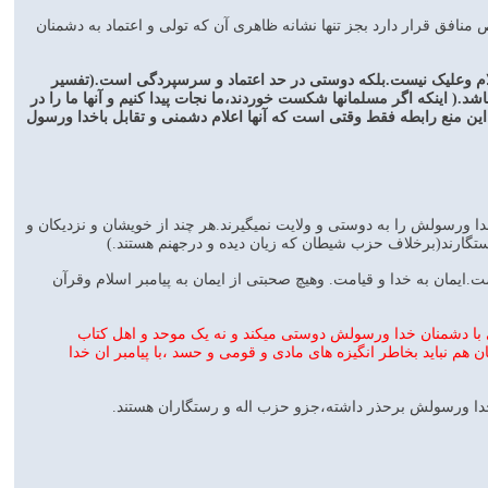
نافق قرار دارد بجز تنها نشانه ظاهری آن که تولی و اعتماد به دشمنان
ام وعلیک نیست.بلکه دوستی در حد اعتماد و سرسپردگی است.(تفسیر
.( اینکه اگر مسلمانها شکست خوردند،ما نجات پیدا کنیم و آنها ما را در
، این منع رابطه فقط وقتی است که آنها اعلام دشمنی و تقابل باخدا ورسول
دا ورسولش را به دوستی و ولایت نمیگیرند.هر چند از خویشان و نزدیکان و
رستگارند(برخلاف حزب شیطان که زیان دیده و درجهنم هستند.)
ت.ایمان به خدا و قیامت. وهیچ صحبتی از ایمان به پیامبر اسلام وقرآن
ی با دشمنان خدا ورسولش دوستی میکند و نه یک موحد و اهل کتاب
هم نباید بخاطر انگیزه های مادی و قومی و حسد ،با پیامبر ان خدا
 خدا ورسولش برحذر داشته،جزو حزب اله و رستگاران هستند.