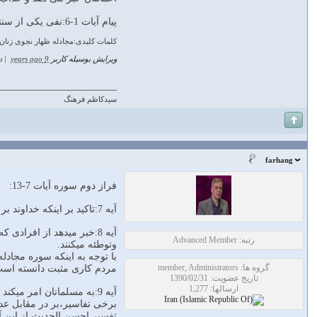
پیام آیات 1-6:نفی یکی از سنتهای غلط(ظهار) و تشریع حدود به جهت احیای حقوق زنان و حفظ خانواده
کلمات کلیدی:مجادله ظهار نجوی زنان 
ویرایش بوسیله کاربر
9 years ago
|
دل
سیدکاظم فرهنگ
farhang
فراز دوم سوره آیات 7-13:
آیه 7:تاکید بر اینکه خداوند بر همه چیز در آسمانها و زمین از جمله نجوا وحرف در گوشی دو نفر علم دارد.
آیه 8:خبر میدهد از افرا
رتبه: Advanced Member
وتوطئه میکنند.
گروه ها: member, Administrators
مردم کاری مثبت دانسته است
تاریخ عضویت: 1390/02/31
ارسالها: 1,277
آیه 9:به مسلمانان امر می
برخی تفاسیر،بر در مقابل عد
تفسیر احسن الحدیث از این آ