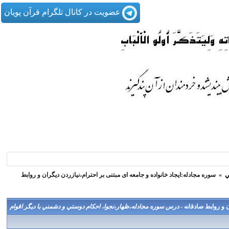
عضویت در کانال تلگرام قرآن پویان
ي
»
سوره مجادله:ایجاد خانواده و جامعه ای مبتنی بر احترام،نیازردن دیگران و روابط
ن و روابط صادقانه -
درس سوره مجادله،ظهار،نجوا، احكام دوستي و دشمني با ديگر اقوام