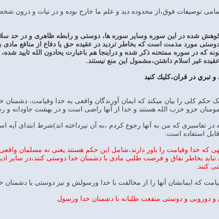
می توصیفات فوق،از محدوده دید و علم ما خارج بوده و در نیات و درون شخص م
نکوهش شده در این سوره وسایر سوره ها، دوستی و رابطه ظاهری و در حد سل
دوستی مورد مذمت است که بخاطر تردید در عقیده حق یا دفاع از منافع مادی باشد
گونه که در سوره ممتحنه ذکر شده و دراینجا هم باعبارت یحادون الله تایید شده
قیده غیر اسلام داشتن،مشمول این منع نیستند.
و تبري در قران،كليك كنيد
یک حکم کلی را بیان میکند که ایمان آورندگان واقعی به خدا وقیامت، دشمنان خ
 مومنان جزو حزب الله هستند و.خدا از آنها راضی است و در بهشت جاودانه و 
ه در تفاسیری که من به آنها رجوع کردم ،به آن نپرداخته اند)شرط ابتدای آیه اس
قابل استفاده است:
لهی که خدا وقیامت را باور دارند،شامل این حکم هستند.یعنی نه مسلمان واقع
باید بخاطر نفاق و فرصت طلبی مادی با دشمنان خدا دوستی کنند،در سایر ادیان 
ی کنند
.
یامت که ایمانشان آنها را از مخالفت با خدا ورسولش و نیز دوستی با دشمنان