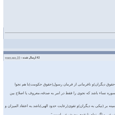
#2
ارسال شده :
10 years ago
وز به حقوق دیگران)و نافرمانی از فرمان رسول(حقوق حکومت)با هم نجوا
توجه به اینکه سوره مجادله پس از سوره نساء نازل شده ،به نظر میرسد منظور آیه از نهی قبلی،آیه 114 سوره نساء باشد که نجوی را فقط در امر به صدقه،معروف یا اصلاح بین
مینه بر (نیکی به دیگران)و تقوی(رعایت حدود الهی)باشد.به اعتقاد المیزان و
شرعی و اگر توام با تقوی بود شرعی است."