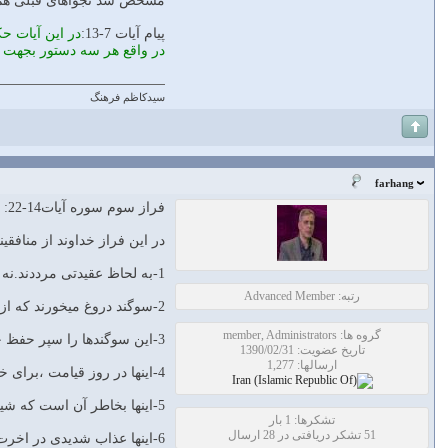
مشخص شد نجواهای قبلی هم ب
پیام آیات 7-13:
در این آیات حک
در واقع هر سه دستور بجهت ج
سیدکاظم فرهنگ
farhang
فراز سوم سوره آیات14-22:
در این فراز خداوند از منافق
1-به لحاظ عقیدتی مرددند.نه از دشمنان محسوب میشوند نه از مسلمانان
رتبه: Advanced Member
2-سوگند دروغ میخورند که از شمایند(خودشان هم میدانند که اینگونه نیست)و با این تظاهر و قرارگرفتن در صفوف شما ،در باطن از پیشروی دین خدا جلوگیری میکنند.
گروه ها: member, Administrators
3-این سوگندها را سپر حفظ جان و مال و فرزندان خود قرار دادند تا ازجانب مسلمانان در امان باشند و حال آنکه این ها در برابر خدا آنها را محافظت نمیکند.
تاریخ عضویت: 1390/02/31
ارسالها: 1,277
4-اینها در روز قیامت ،برای خدا هم سوگند میخورند که مسلمانند و میپندارند که تکیه گاه و مفری دارند
5-اینها بخاطر آن است که شیطان بر انها مسلط شده و خدا را از یادشان برده است.که براستی دوستان و حزب شیطان ،در اصل و سود سرمایه وجودی زیان می کنند.
تشکرها: 1 بار
51 تشکر دریافتی در 28 ارسال
6-اینها عذاب شدیدی در اخرت دارند و در جهنم جاودانه اند.و این عذاب مختص به اینها نیست بلکه تمام مخالفت کنندگان و منع کنندگان حکم خدا ورسول،در خواری خواهند بود.