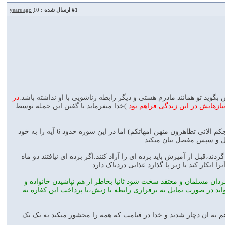
#1
ارسال شده :
10 years ago
در
یازهایش در این زندگی فراهم بود.
)خدا میفرماید با گفتن این جمله توسط
نفی عمل ظهار درآیه 4 سوره احزاب که قبل از مجادله نازل شده هم بصورت خلاصه بیان شده(ما جعل ازواجکم الائی تظاهرون منهن امهاتکم) اما در این سوره حدود 6 آیه را به خود
مل و سپس مفصل بیان میکند.
ند،قبل از آمیزش باید برده ای را آزاد کنند.اگر برده ای نیافتند دو ماه
مردان مسلمان و معتقد سخت شود ثانیا بخاطر از هم نپاشیدن خانواده و
د در صورت تمایل به برقراری رابطه با زنش،با پرداخت این کفاره به
 هم به ان دچار شدند و خدا در قیامت که همه را محشور میکند به تک تک