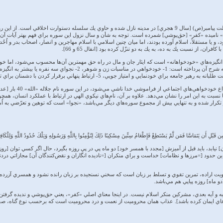
سورة مجادله حدود يكسال قبل از رحلت پيامبر(ص) [سال 9 هجري] در مدينه نازل شده و حاوي يك سلسله دستوارت ا
نات» ناميده «كفر» [حق‌پوشي] شمرده است. توجه به شأن و سال نزول اين سوره براي فهم بهتر آيات آن
د، و يا مستقلاً، اسلام آورده بودند، اما ميان چنين اسلامي با اسلام مهاجرين و انصار، اصحاب بدر و 
ران، از نسبت يك به ده، به يك به دو تنزّل كرده بود [انفال 65 و 66].
نگيزه‌هاي «خودخواهانه» است كه ايثار جان و مال در راه حق مهمترين آن‌ها محسوب مي‌شود، اما خودخ
نسبت به اين امر را نشان مي‌دهد. علاوه بر آن، نام‌هاي نيكوي الهي در ارتباط با عملكرد انسان، همچ
ِن قَبْلِ أَن يَتَمَاسَّا فَمَن لَّمْ يَسْتَطِعْ فَإِطْعَامُ سِتِّينَ مِسْكِينًا ذَلِكَ لِتُؤْمِنُوا بِاللَّهِ وَرَسُولِهِ وَتِلْكَ حُدُودُ اللَّهِ وَلِلْكَا
. اين حدود [=مرزها و نظامات] خداست و براي منكران [=ناديده انگاران و نقض‌كنندگان آن] مجازاتي دردن
آيه و آيه بعدي، مشركين منكر اسلام نيست. در اينجا معناي اصلي «كفر»، يعني حق‌پوشي و نديده گرفتن
دعاي ايمان كرده باشد]. عذاب همان محروميت از نعمت و درد محروميت است كه برحسب نوع گناه، صفات: 