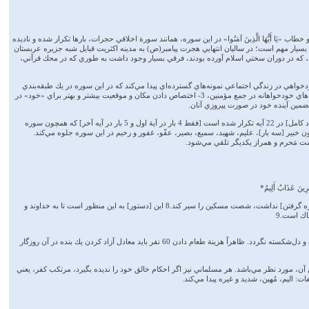
خلاقي است. از اين رو خطاب «يَا أَيُّهَا الَّذِينَ آمَنُوا» در اين سوره، همانند سورة اخلاقي حجرات، بارها تكرار شده و ناديده
 بسيار مهم است؛ در ساليان انتهايي هجرت پيامبر(ص) به مدينه اكثريت قبايل شبه جزيره عربستان
اُحُد، كه در دوران سختي اسلام آورده بودند، فرقي بسيار وجود داشت به طوري كه در محك قرآني،
واهي در زندگي اجتماعي نمونه‌هاي گسترده‌اي پيدا مي‌كند كه در اين سوره در يك طبقه‌بندي
پنجگانه، به ترتيب گسترش موضوع، به شرح آن پرداخته است: 1- خودخواهي در مناسبات زن و شوهر، 2- نجواي سه نفره يا بيشتر به انگيزه‌هاي خودخواهانه در جمع مؤمنين، 3- اختصاص دادن مكان و موقعيت بيشتر و بهتر براي «خود» در
از آنجايي كه هشدارهاي اخلاقي به انواع خودخواهي‌هاي اجتماعي از فراموشي خدا ناشي مي‌شود، در اين سوره نام جلاله «الله» 40 بار [عدد كامل] در 22 آيه تكرار شده است [فقط 4 بار در آية اول و 5 بار در آيه آخر] كه همچون سوره
ون خبير [سه بار]، عليم، شهيد، سميع، بصير، عفّو، غفور و رحيم در اين سوره جلوه مي‌كند.
فِرِينَ عَذَابٌ أَلِيمٌ*
پس اگر كسي [برده‌اي براي آزاد كردن] نيابد، بايد قبل از آميزش [مجدد با همسر خود] دو ماه پي در پي روزه بگيرد، حال اگر كسي توان [روزه گرفتن] نداشت، شصت مسكين را سير كند.8 اين [دستور] به اين منظور است تا به خداوند و
اك است.9
8- همه اين به ظاهر جريمه‌ها براي تقويت اراده، تمرين تقوي و تسلط بر زبان است كه سخني نسنجيده بر زبان رانده نشود و همسري آزرده و دل‌شكسته نگردد. ظاهراً هزينة طعام دادن 60 نفر بايد معادل آزاد كردن يك بنده در آن روزگار
 آن، مورد نظر مي‌باشد. هر مسلماني نيز اگر احكام خالق خود را نديده بگيرد، مرتكب كفر، يعني
اليم، مُهين، شديد و غيره پيدا مي‌كند.