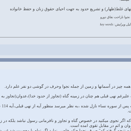
نجوا ناراحت نفاق دورو
یل ویرایش: key words
دی که علیرغم نهی قبلی هم چنان در زمینه گناه (تجاوز از حدود خدا)،عدوان(تجا
با 
.
کند که اگر نجوی میکنید در خصوص گناه و تجاوز و نافرمانی رسول نباشد بلکه در ز
وان و اثم در مقابل تقوی امده است.
یه نتیجه گرفته که" صرف نجوا حکم خاصی ندارد اگر توام با معصیت شد غیر 