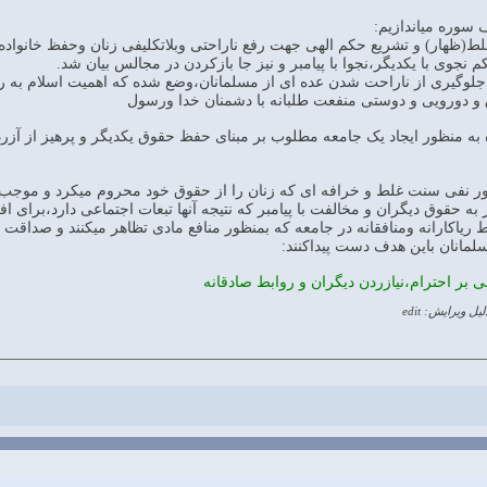
 سوره میاندازیم:
لوگیری از ناراحت شدن عده ای از مسلمانان،وضع شده که اهمیت اسلام به رع
به منظور ایجاد یک جامعه مطلوب بر مبنای حفظ حقوق یکدیگر و پرهیز از آزردن 
ر نفی سنت غلط و خرافه ای که زنان را از حقوق خود محروم میکرد و موجب شک
ز به حقوق دیگران و مخالفت با پیامبر که نتیجه آنها تبعات اجتماعی دارد،برای
وابط ریاکارانه ومنافقانه در جامعه که بمنظور منافع مادی تظاهر میکنند و صداقت
مانان باین هدف دست پیداکنند:
نی بر احترام،نیازردن دیگران و روابط صادقانه
لیل ویرایش: edit