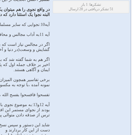
تشکرها: 1 بار
51 تشکر دریافتی در 28 ارسال
در واقع نجوی را هم میتوان ی
البته نجوا یک استثنا دارد که در آیه 10 بیان شده و ان ناراحت کردن دیگران است(حتی اگر نج
آیه10:نجوایی که سایر مسلمانان را ناراحت کند عملی شیطانی است و حال آنکه هیچ جیز به شما ضرری نمی رساند مگر باذن خدا.
آیه 11به آداب مجالس و محافل اشاره میکند و میفرماید
اگر در مجالس نیاز است که برا
گشایش و وسعت(در دنیا و آخر
اگر هم به شما گفته شد که بر
اخیر بر خلاف جمله اول که پاد
ایمان و آگاهی هستند.
برخی تفاسیر همچون المیزان ،
نمونه آمده ،با توجه به مکس
تفسحوا فافسحوا بفسح الله ،ا
آیه 12و13:به موضوع 
بودند از نجوای مستمر این افر
ترس از صدقه دادن متوالی پیش
شاید این دستور و سپس نسخ آن
دست از این کار بردارند و