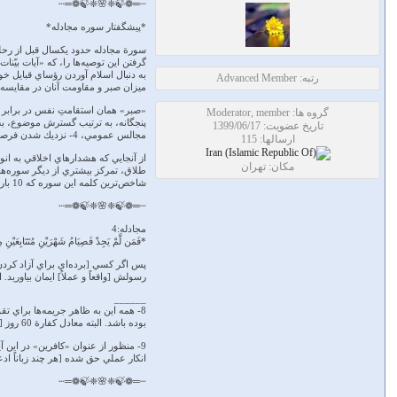
┄═❁🍃❈🌸❈🍃❁═┄
*پیشگفتار سوره مجادله*
گرفتن اين توصيه‌ها را، كه «آيات بيّ
به دنبال اسلام آوردن رؤساي قبايل خو
رتبه: Advanced Member
ميزان صبر و مقاومت آنان در مقايسه با كاف
«صبر» همان استقامتِ نفس در برابر ا
گروه ها: Moderator, member
تاریخ عضویت: 1399/06/17
مجالس عمومي، 4- نزديك شدن فرصت طلبانه به رهبر جامعه براي خودنمايي و امتياز جويي، 5- ارتباط پنهاني برقرار كردن با دشمنان براي تضمين آينده خود در صورت پيروزي آنان.
ارسالها: 115
مکان: تهران
طلاق، تمركز بيشتري از ديگر سوره‌ها 
شاخص‌ترين كلمه اين سوره كه 10 بار تكرار شده و به تنهايي بيش از مجموع سوره‌هاي ديگر مي‌باشد، «نجوا» است كه توهين و تعرّضي به اُمت مَحرم و همراز يكديگر تلقي مي‌شود.
┄═❁🍃❈🌸❈🍃❁═┄
مجادله:4
*فَمَن لَّمْ يَجِدْ فَصِيَامُ شَهْرَيْنِ مُتَتَابِعَيْنِ م
رسولش [واقعاً و عملاً] ايمان بياوريد
______
بوده باشد. البته معادل كفارة 60 روز [دو ماه] روزه پياپي هم مي‌باشد.
9- منظور از عنوان «كافرين» در اين 
انكار عملي حق شده [هر چند زباناً ا
┄═❁🍃❈🌸❈🍃❁═┄