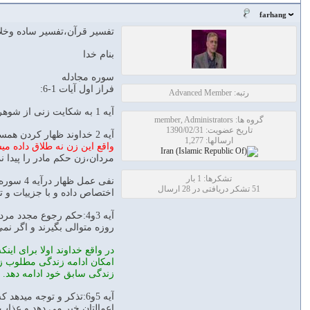
farhang
تفسير قرآن،تفسير ساده وخلا
بنام خدا
سوره مجادله
فراز اول آیات 1-6:
رتبه: Advanced Member
آیه 1 به شکایت زنی از شوهرش در نزد پیامبر اشاره میکند.
گروه ها: member, Administrators
تاریخ عضویت: 1390/02/31
آیه 2 خداوند ظهار کردن همسران را حرفی زشت و غیر واقع میداند(ظهار عبارت بود از اینکه مرد به همسرش بگوید تو همانند مادرم هستی و دیگر رابطه زناشویی با او نداشته باشد.
ارسالها: 1,277
واقع این زن نه طلاق داده می
مردان،زن حکم مادر را پیدا ن
تشکرها: 1 بار
51 تشکر دریافتی در 28 ارسال
اختصاص داده و با جزییات و ت
آیه 3و4:حکم رجوع مجدد
روزه متوالی بگیرند و اگر نمی توانند 60مسکین را اطعام کنند. این از حدود تشریعی خداوند است و هر کس آنرا انکار کند یا 
در واقع خداوند اولا برای ای
امکان ادامه زندگی مطلوب زن
زندگی سابق خود ادامه دهد.
آیه 5و6:تذکر و توجه م
اعمالتان خبر می دهد و عذاب 