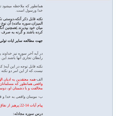
همانطور که ملاحظه میشود تما
خدا ورسول است.
نکته قابل ذکر آنکه،دوستی 
المیزان،سوره مائده) آن نوع 
میان خود بپذیرند.)همچنین آن
کرده باشند و گرنه به صرف ع
جهت مطالعه ساير ايات تولي 
در آیه آخر سوره نیز خداوند 
رابطان تجاری آنها باشند.این
نکته قابل توجه در این آیه( ک
نیست.که از این امر دو نکته 
الف-
همه معتقدین به ادیان ا
واقعی.همانطور که مسلمانان ن
مخالفت و با دشمنان او، دوست
ب- مومنان واقعی به خدا و ق
پیام آیات 14-22:پرهیز از نفاق و دورویی و دوستی منفعت طلبانه با دشمنان خدا ورسول
درس سوره مجادله: