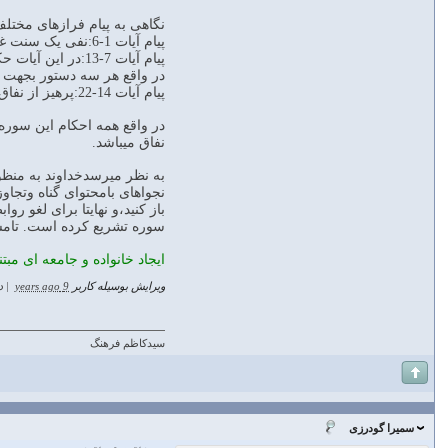
نگاهی به پیام فرازهای مختلف
پیام آیات 1-6:نفی یک سنت غلط(ظهار) و تشریع حکم الهی جهت رفع ناراحتی وبلاتکلیفی زنان وحفظ خانواده
پیام آیات 7-13:در این آیات حکم نجوی با یکدیگر،نجوا با پیامبر و نیز جا بازکردن در مجالس بیان شد.
در واقع هر سه دستور بجهت ج
پیام آیات 14-22:پرهیز از نفاق و دورویی و دوستی منفعت طلبانه با دشمنان خدا ورسول
در واقع همه احکام این سوره 
نفاق میباشد.
به نظر میرسدخداوند به منظو
نجواهای بامحتوای گناه وتجاو
باز کنید،و نهایتا برای لغو ر
سوره تشریع کرده است. تامسل
ایجاد خانواده و جامعه ای مبت
ویرایش بوسیله کاربر
9 years ago
|
د
سیدکاظم فرهنگ
سمیرا گودرزی