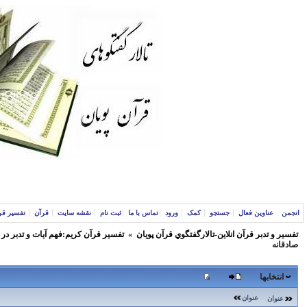
انجمن
عناوین فعال
جستجو
کمک
ورود
تماس با ما
ثبت نام
نقشه سایت
قرآن
تفسیر قر
تفسير و‌ تدبر قرآن انلاين-تالارگفتگوي قرآن پویان
»
تفسير قرآن كريم:فهم آيات و تدبر در
صادقانه
انتخابها
عنوان
عنوان