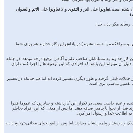
ه است:تعاونوا علی البر و التقوی و لا تعاونوا علی الاثم والعدوان
یوس و سرافکنده یا خسته نشوند).در پاداش این کار خداوند هم یرای شما
ین کار خداوند به مسلمانان صاحب علم و آگاهی ترفیع درجه میدهد. در جمله
لیل آن میتواند این باشد که افرادی که این توصیه ها را اجرا کنند دارای
ز جملات قبلی گرفته و طور دیگری تفسیر کرده اند.اما هم چنانکه در تفسیر
که تفسیر مناسب تری است.
سوب میشده و عده خاصی سعی در تکرار این کارداشته و سایرین که عموما فقرا
د قبل از نجوا با پیامبر صدقه دهند.اما پس از مدتی که این افراد بخاطر
ا به اطاعت خدا و رسول امر کرد.
یک و دوستدار پیامبر نشان میدادند اما پس از لغو نجوای مجانی،ترجیح دادند