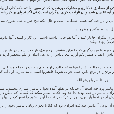
کی از مصادیق همکاری و مشارکت برشمرد که در سوره مائده حکم کلی آن بیان شد
وای بر خیر باشد)
ی دیگران جا باز کنید تا آنها هم جایی داشته باشند ،این کار راکنید(تا آنها ما
ت) ایجاد میکند.
 خیزید(تا فرد دیگری که جا ندارد بنشیند)،برخیزید(و ناراحت نشوید)در پاداش ا
اش را هم با ضمیر لکم آورد،اینجا پاداش را به اهل ایمان و علم منحصر کرده و د
جمله یرفع الله الذین امنوا منکم و الذین اوتوالعلم درجات را جمله مستقلی ا
ور بودن ع در یرفع ،این جمله جواب شرط فانشزوا است مانند عبارت اول آیه 
نشزوا فانشزوا یرفع الله
نجوی با پیامبر پرداخته است.آن چنانکه در نقلها آمده نجوا با پیامبر امتیازی مح
اد با پیامبر ناراحت بودند.لذا خداوند حکمی صادر میکند که کسانی که تمکن دارن
 از هر نجوا بارسول، نجوا را ترک کردند.خدا این دستور را نسخ کرد و آنها ر
 نوعی آزمایش صداقت افرادی بود که قبلا با نجوای زیاد با پیامبر ،خود را نزد